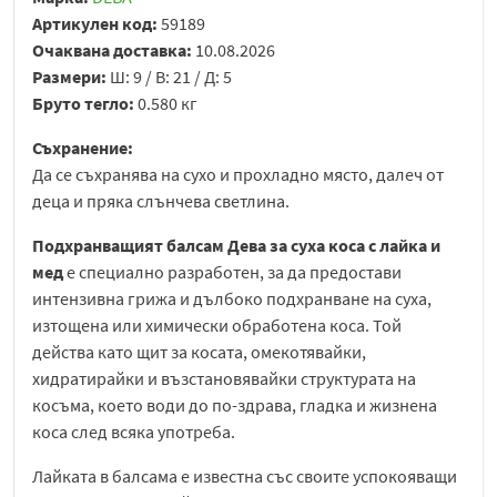
Артикулен код:
59189
Очаквана доставка:
10.08.2026
Размери:
Ш: 9 / В: 21 / Д: 5
Бруто тегло:
0.580 кг
Съхранение:
Да се съхранява на сухо и прохладно място, далеч от
деца и пряка слънчева светлина.
Подхранващият балсам Дева за суха коса с лайка и
мед
е специално разработен, за да предостави
интензивна грижа и дълбоко подхранване на суха,
изтощена или химически обработена коса. Той
действа като щит за косата, омекотявайки,
хидратирайки и възстановявайки структурата на
косъма, което води до по-здрава, гладка и жизнена
коса след всяка употреба.
Лайката в балсама е известна със своите успокояващи