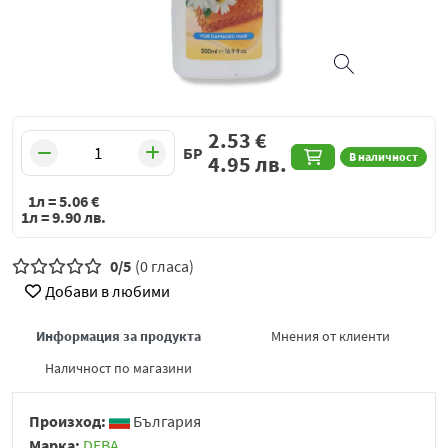
2.53
€
БР
В наличност
4.95
лв.
1л =
5.06
€
1л =
9.90
лв.
0/5
(0 гласа)
Добави в любими
Информация за продукта
Мнения от клиенти
Наличност по магазини
Произход:
България
Марка:
DEBA