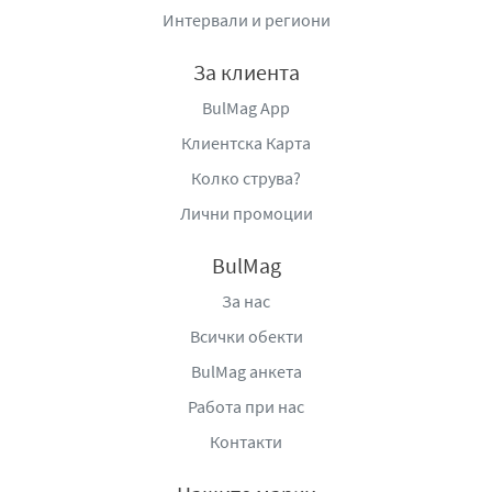
Интервали и региони
За клиента
BulMag App
Клиентска Карта
Колко струва?
Лични промоции
BulMag
За нас
Всички обекти
BulMag анкета
Работа при нас
Контакти