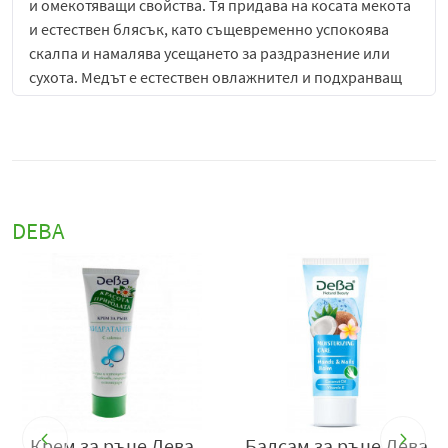
и омекотяващи свойства. Тя придава на косата мекота
и естествен блясък, като същевременно успокоява
скалпа и намалява усещането за раздразнение или
сухота. Медът е естествен овлажнител и подхранващ
агент, който прониква дълбоко в косъма,
възстановява увредените участъци и придава
еластичност и жизненост на косата. Комбинацията от
тези два компонента създава интензивно
подхранваща формула, която омекотява и укрепва
косата, без да я утежнява.
DEBA
Балсамът има кремообразна и лека текстура, която се
разпределя лесно по дължината на косата и
позволява бързо попиване. Той улеснява
разресването, намалява накъсването и предотвратява
сплъстяването на косата, като я оставя мека, гладка и
приятна на допир. Редовната употреба на балсама
възстановява естествената еластичност и жизненост
на косата, придавайки ѝ здрав и сияен вид.
Крем за ръце Дева
Балсам за ръце Дева