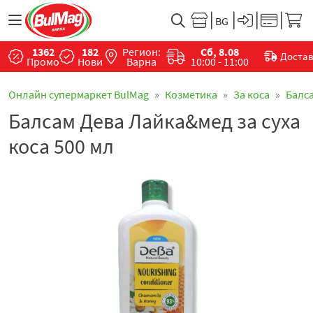
1362
182
Регион:
Сб, 8.08
Доста
Промо
Нови
Варна
10:00 - 11:00
Онлайн супермаркет BulMag
Козметика
За коса
Балса
Балсам Дева Лайка&мед за суха
коса 500 мл