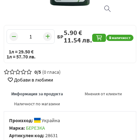
5.90
€
БР
В наличност
11.54
лв.
1л =
29.50
€
1л =
57.70
лв.
0/5
(0 гласа)
Добави в любими
Информация за продукта
Мнения от клиенти
Наличност по магазини
Произход:
Украйна
Марка:
БЕРЕЗКА
Артикулен код:
28631