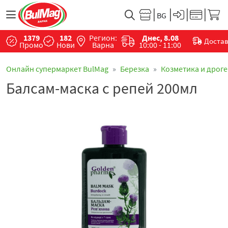
1379
182
Регион:
Днес, 8.08
Доста
Промо
Нови
Варна
10:00 - 11:00
Онлайн супермаркет BulMag
Березка
Козметика и дрог
Балсам-маска с репей 200мл