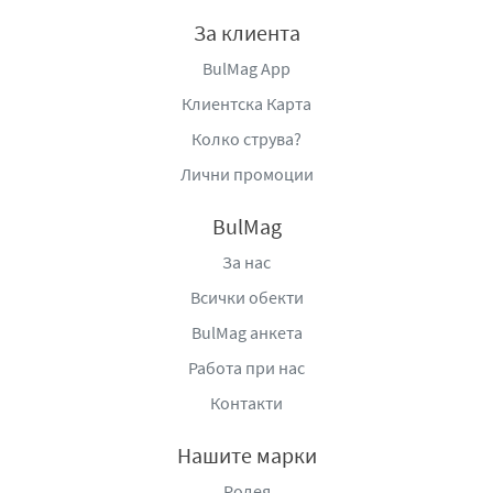
вода.
За клиента
В
носител:
Берьозка Трейдинг ЕООД, село Бенковски,
BulMag App
област Варна, България, тел:
+359877666296,
www.berezka.bg
Клиентска Карта
Колко струва?
Лични промоции
BulMag
За нас
Всички обекти
BulMag анкета
Работа при нас
Контакти
Нашите марки
Родея