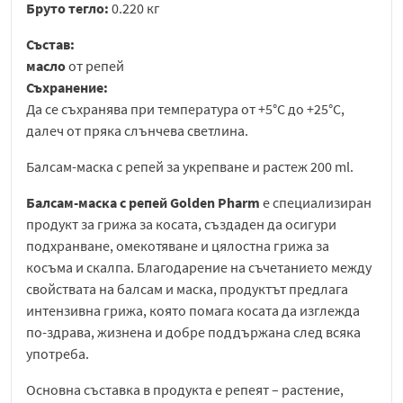
Бруто тегло:
0.220 кг
Състав:
масло
от репей
Съхранение:
Да се съхранява при температура от +5°C до +25°C,
далеч от пряка слънчева светлина.
Балсам-маска с репей за укрепване и растеж 200 ml.
Балсам-маска с репей Golden Pharm
е специализиран
продукт за грижа за косата, създаден да осигури
подхранване, омекотяване и цялостна грижа за
косъма и скалпа. Благодарение на съчетанието между
свойствата на балсам и маска, продуктът предлага
интензивна грижа, която помага косата да изглежда
по-здрава, жизнена и добре поддържана след всяка
употреба.
Основна съставка в продукта е репеят – растение,