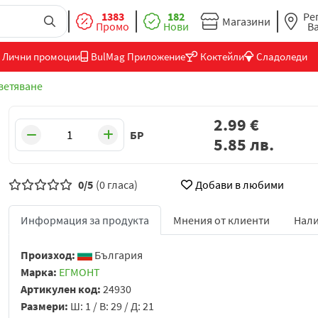
1383
182
Ре
Магазини
Промо
Нови
В
Лични промоции
BulMag Приложение
Коктейли
Сладоледи
ветяване
2.99
€
БР
5.85
лв.
0/5
(0 гласа)
Добави в любими
Информация за продукта
Мнения от клиенти
Нали
Произход:
България
Марка:
ЕГМОНТ
Артикулен код:
24930
Размери:
Ш: 1 / В: 29 / Д: 21