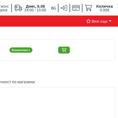
гион:
Днес, 8.08
Количка
арна
14:00 - 15:00
0.00€
Виж още
В наличност
чност по магазини