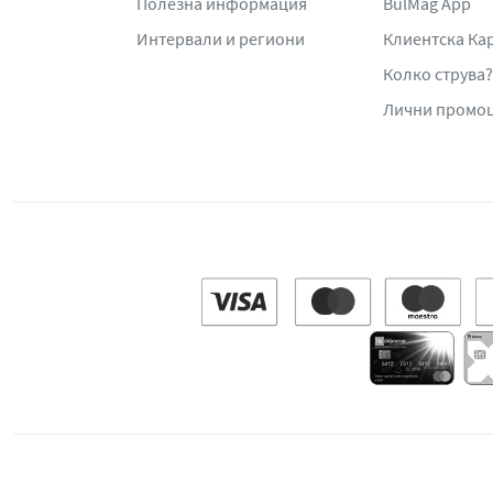
Полезна информация
BulMag App
Интервали и региони
Клиентска Ка
Колко струва?
Лични промо