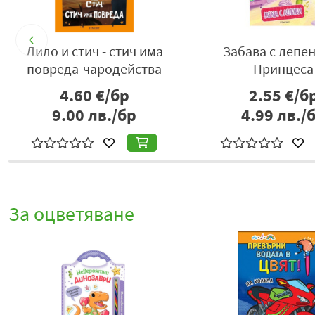
Лило и стич - стич има
Забава с лепен
повреда-чародейства
Принцеса
4.60
€/бр
2.55
€/б
9.00
лв./бр
4.99
лв./
За оцветяване