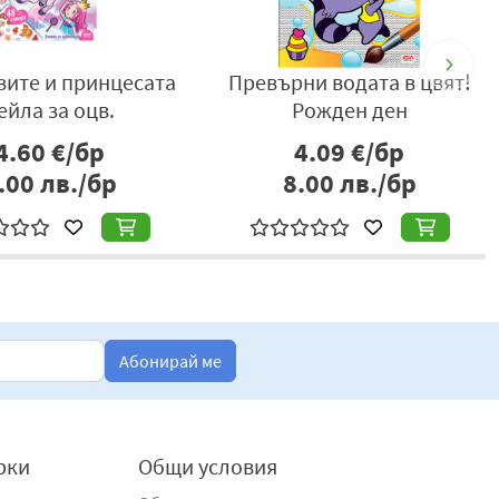
зите и принцесата
Превърни водата в цвят!
ейла за оцв.
Рожден ден
4.60
€/бр
4.09
€/бр
.00
лв./бр
8.00
лв./бр
Абонирай ме
рки
Общи условия