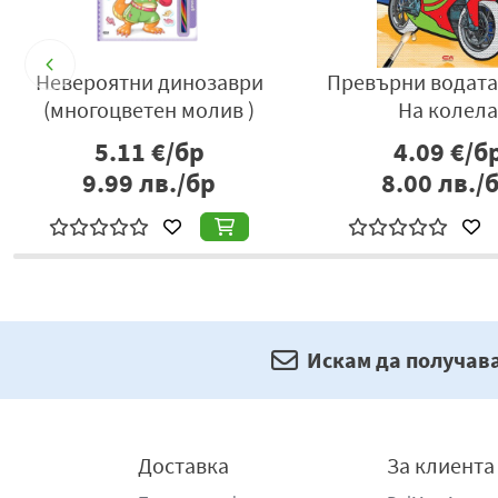
Невероятни динозаври
Превърни водата 
(многоцветен молив )
На колел
5.11
€/бр
4.09
€/б
9.99
лв./бр
8.00
лв./
Искам да получав
Доставка
За клиента