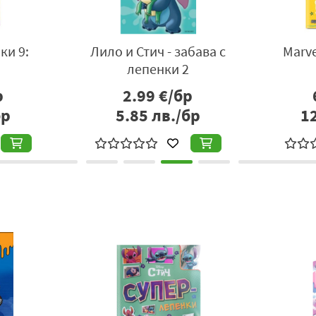
ки 9:
Лило и Стич - забава с
Marve
лепенки 2
р
2.99
€/бр
бр
5.85
лв./бр
1