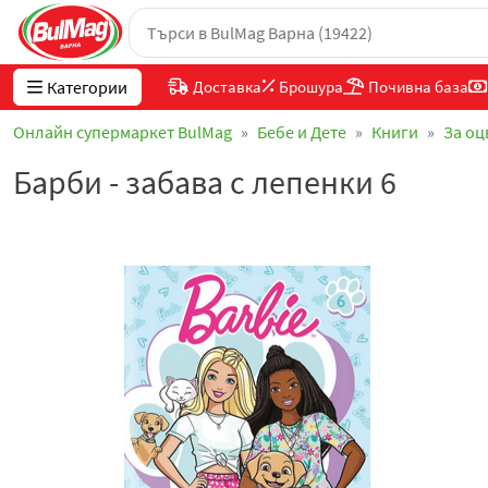
Категории
Доставка
Брошура
Почивна база
Онлайн супермаркет BulMag
Бебе и Дете
Книги
За оц
Барби - забава с лепенки 6