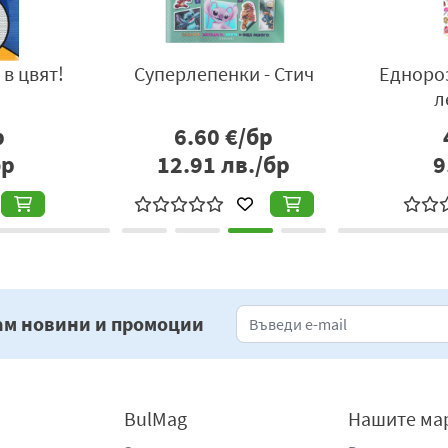
в цвят!
Суперлепенки - Стич
Едноро
а
л
р
6.60
€/бр
бр
12.91
лв./бр
9
ам новини и промоции
BulMag
Нашите ма