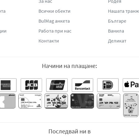
За нас
Родея
рта
Всички обекти
Нашата тран
BulMag анкета
Българе
ции
Работа при нас
Ванила
Контакти
Деликат
Начини на плащане:
Последвай ни в