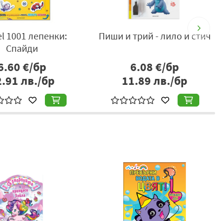
l 1001 лепенки:
Пиши и трий - лило и стич
Спайди
6.60
€/бр
6.08
€/бр
2.91
лв./бр
11.89
лв./бр