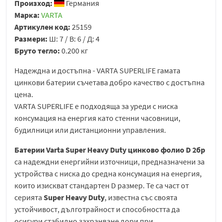
Произход:
Германия
Марка:
VARTA
Артикулен код:
25159
Размери:
Ш: 7 / В: 6 / Д: 4
Бруто тегло:
0.200 кг
Надеждна и достъпна - VARTA SUPERLIFE гамата
цинкови батерии съчетава добро качество с достъпна
цена.
VARTA SUPERLIFE е подходяща за уреди с ниска
консумация на енергия като стенни часовници,
будилници или дистанционни управления.
Батерии Varta Super Heavy Duty цинково фолио D 2бр
са надеждни енергийни източници, предназначени за
устройства с ниска до средна консумация на енергия,
които изискват стандартен D размер. Те са част от
серията
Super Heavy Duty
, известна със своята
устойчивост, дълготрайност и способността да
осигури стабилно захранване дори при