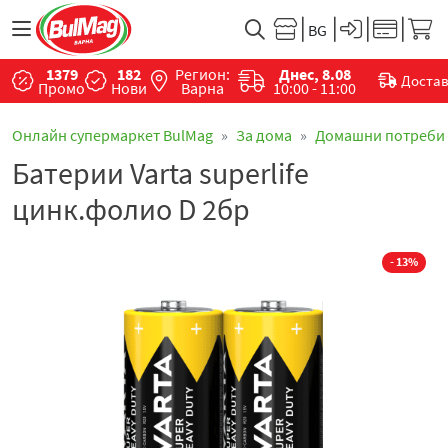
1379
182
Регион:
Днес, 8.08
Доста
Промо
Нови
Варна
10:00 - 11:00
Онлайн супермаркет BulMag
За дома
Домашни потреби
Батерии Varta superlife
цинк.фолио D 2бр
- 13%