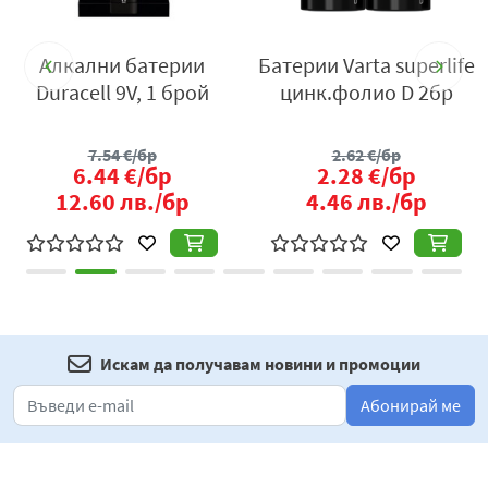
fe
Алкални батерии
Батерии Varta superlife
Б
Duracell 9V, 1 брой
цинк.фолио D 2бр
7.54
€/бр
2.62
€/бр
6.44
€/бр
2.28
€/бр
12.60
лв./бр
4.46
лв./бр
Искам да получавам новини и промоции
Абонирай ме