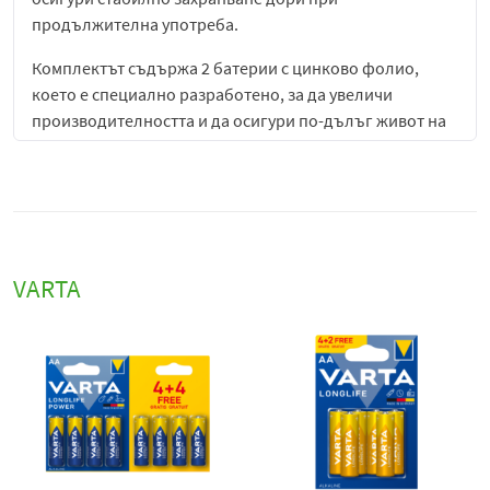
продължителна употреба.
Комплектът съдържа 2 батерии с цинково фолио,
което е специално разработено, за да увеличи
производителността и да осигури по-дълъг живот на
батериите в сравнение със стандартните цинкови
варианти. Този тип батерии са подходящи за фенери,
радиоприемници, играчки, преносими тонколони,
лампи за кемпинг и други устройства, които изискват
по-голям капацитет на енергия.
VARTA
Varta Super Heavy Duty D
се отличават с устойчивост на
изтичане и корозия, което гарантира безопасност за
електрониката и дълготрайна работа на устройството.
Усилената цинкова технология осигурява стабилно
захранване по време на целия период на употреба,
като минимизира риска от внезапни спадове на
мощността и осигурява надеждност дори при
интензивно използване.