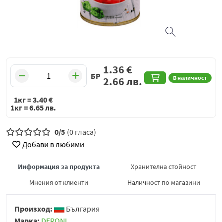
1.36
€
БР
В наличност
2.66
лв.
1кг =
3.40
€
1кг =
6.65
лв.
0/5
(0 гласа)
Добави в любими
Информация за продукта
Хранителна стойност
Мнения от клиенти
Наличност по магазини
Произход:
България
Марка:
DERONI