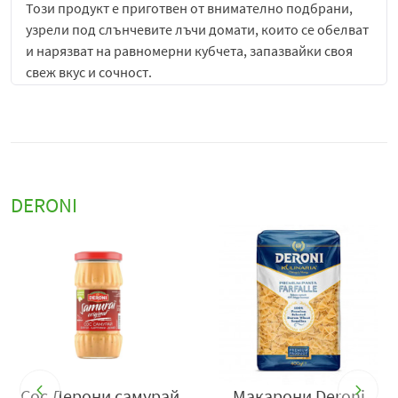
Този продукт е приготвен от внимателно подбрани,
узрели под слънчевите лъчи домати, които се обелват
и нарязват на равномерни кубчета, запазвайки своя
свеж вкус и сочност.
С тях всяко ястие се превръща в истинско кулинарно
удоволствие, защото предлагат натурален, наситен
доматен вкус, без изкуствени добавки или
консерванти. Те са идеални за бързи и лесни ястия,
като осигуряват удобство и спестяват време при
DERONI
готвене, без компромис в качеството и вкуса.
Идеални за разнообразни рецепти
Благодарение на своята универсалност,
белените
домати на кубчета Deroni
могат да бъдат използвани
в широка гама от рецепти. Те са основна съставка за
много традиционни и модерни ястия, като:
✔
Домашно приготвени сосове
– Перфектни за основа
на доматени сосове за паста, пица или лазаня.
Сос Дерони самурай
Макарони Deroni