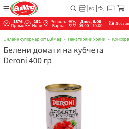
1376
152
Регион:
Днес, 6.08
Доста
Промо
Нови
Варна
09:00 - 10:00
Онлайн супермаркет BulMag
Пакетирани храни
Консер
Белени домати на кубчета
Deroni 400 гр