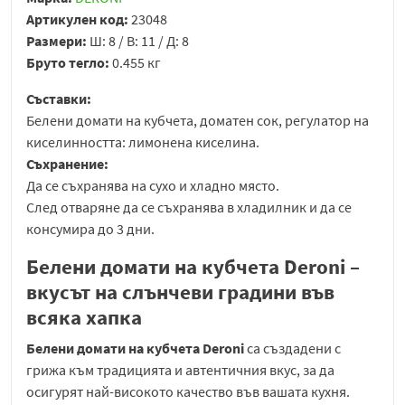
Артикулен код:
23048
Размери:
Ш: 8 / В: 11 / Д: 8
Бруто тегло:
0.455 кг
Съставки:
Белени домати на кубчета, доматен сок, регулатор на
киселинността: лимонена киселина.
Съхранение:
Да се съхранява на сухо и хладно място.
След отваряне да се съхранява в хладилник и да се
консумира до 3 дни.
Белени домати на кубчета Deroni –
вкусът на слънчеви градини във
всяка хапка
Белени домати на кубчета Deroni
са създадени с
грижа към традицията и автентичния вкус, за да
осигурят най-високото качество във вашата кухня.