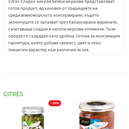
Citres
Сладко-кисели бейби моркови представляват
готов продукт, вдъхновен от традициите на
средиземноморското консервиране, където
зеленчуците се запазват чрез балансирани маринати,
съчетаващи сладки и кисели вкусови елементи. Този
продукт е създаден като удобна, готова за консумация
гарнитура, която добавя свежест, цвят и леко
пикантен характер към различни ястия.
Вкусът е хармонично балансиран между естествената
сладост на бейби морковите и леко киселия профил
на маринатата. Морковите запазват своята характерна
свежест и лека земна сладост, която се допълва от
деликатна киселинност, придаваща им по-изразен и
CITRES
освежаващ характер. Финалът е лек, свеж и приятно
балансиран, без тежест или прекомерна острота.
- 10%
Citres
Сладко-киселите бейби моркови се отличават с
лек, но апетитен аромат, в който се усещат свежи
зеленчукови нотки, комбинирани с фина оцетна и