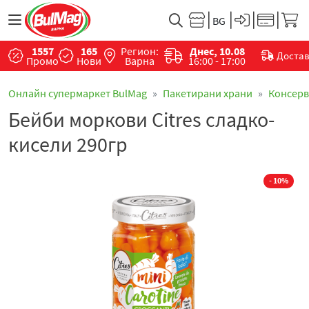
1557
165
Регион:
Днес, 10.08
Доста
Промо
Нови
Варна
16:00 - 17:00
Онлайн супермаркет BulMag
Пакетирани храни
Консер
Бейби моркови Citres сладко-
кисели 290гр
- 10%