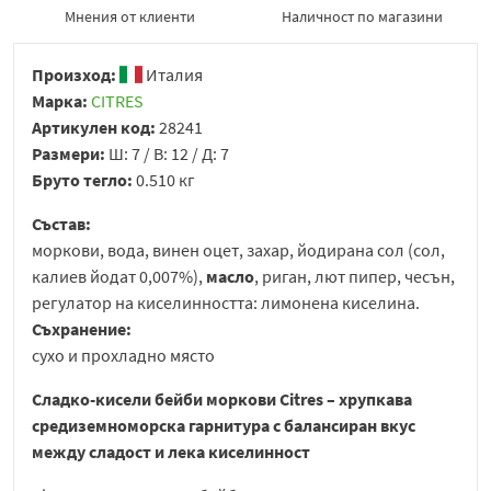
Мнения от клиенти
Наличност по магазини
Произход:
Италия
Марка:
CITRES
Артикулен код:
28241
Размери:
Ш: 7 / В: 12 / Д: 7
Бруто тегло:
0.510 кг
Състав:
моркови, вода, винен оцет, захар, йодирана сол (сол,
калиев йодат 0,007%),
масло
, риган, лют пипер, чесън,
регулатор на киселинността: лимонена киселина.
Съхранение:
сухо и прохладно място
Сладко-кисели бейби моркови Citres – хрупкава
средиземноморска гарнитура с балансиран вкус
между сладост и лека киселинност