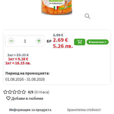
2.99
€
2.69
€
БР
В наличност
5.26
лв.
1кг =
10.31
€
1кг =
9.28
€
1кг =
18.15
лв.
Период на промоцията:
01.08.2026 - 31.08.2026
0/5
(0 гласа)
Добави в любими
Информация за продукта
Хранителна стойност