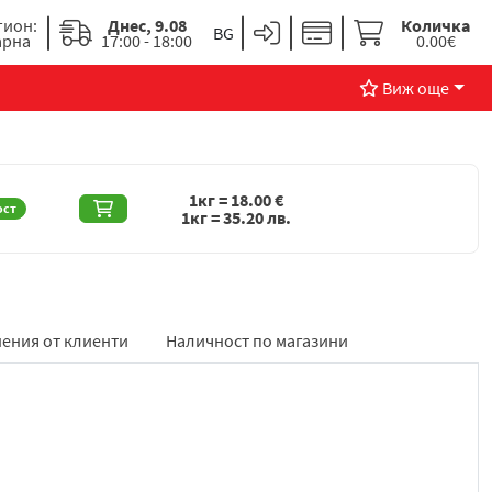
гион:
Днес, 9.08
Количка
арна
17:00 - 18:00
0.00€
Виж още
1кг =
18.00
€
ост
1кг =
35.20
лв.
ения от клиенти
Наличност по магазини