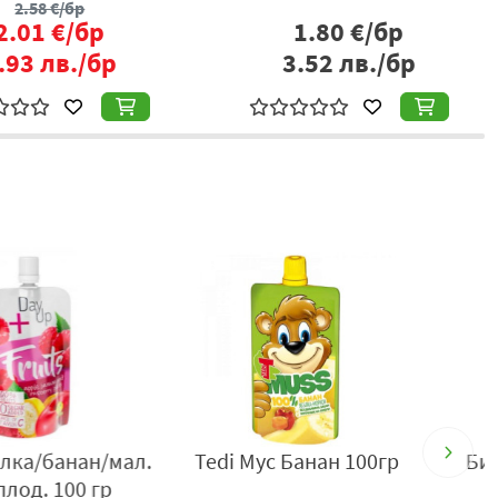
2.58
€/бр
2.01
€/бр
1.80
€/бр
.93
лв./бр
3.52
лв./бр
лопешко шосе" 24, тел. 02/40 24
инс сладкиш/сини
Трапезна вода Bionino 0.5л
сливи 100гр