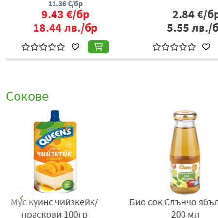
11.36
€/бр
9.43
€/бр
2.84
€/б
18.44
лв./бр
5.55
лв./
Сокове
.
Tedi Мус Банан 100гр
Био Сок Hipp Кру