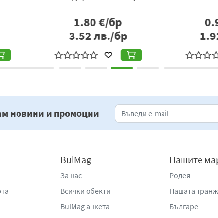
р
1.60
€/бр
бр
3.13
лв./бр
2
ам новини и промоции
BulMag
Нашите ма
За нас
Родея
рта
Всички обекти
Нашата тран
BulMag анкета
Българе