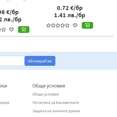
1.23
€/бр
0.57
€/бр
.41
лв./бр
1.11
лв./бр
Абонирай ме
рки
Общи условия
Общи условия
жорна
Политика за бисквитките
Защита на личните данни