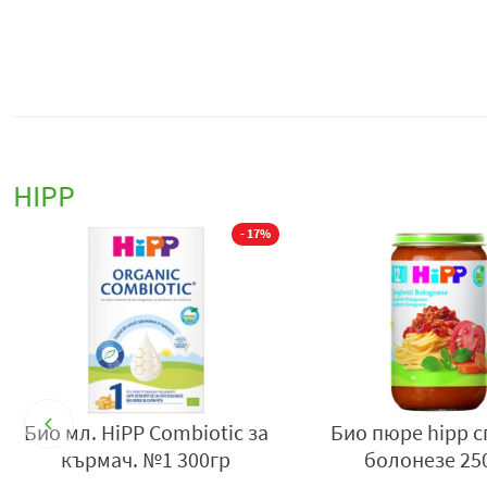
HIPP
- 17%
Био мл. HiPP Combiotic за
Био пюре hipp с
кърмач. №1 300гр
болонезе 25