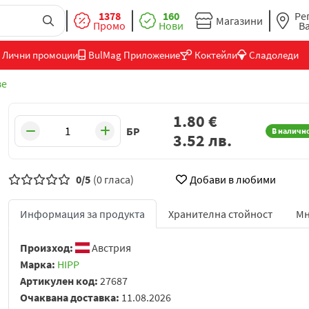
1378
160
Ре
Магазини
Промо
Нови
В
Лични промоции
BulMag Приложение
Коктейли
Сладоледи
ве
1.80
€
БР
В наличн
3.52
лв.
0/5
(0 гласа)
Добави в любими
Информация за продукта
Хранителна стойност
Мн
Произход:
Австрия
Марка:
HIPP
Артикулен код:
27687
Очаквана доставка:
11.08.2026