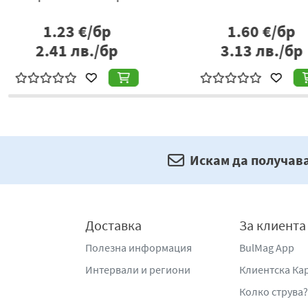
2.04
€/бр
0.72
€/бр
1.59
€/б
1.41
лв./бр
3.11
лв./
Искам да получав
Доставка
За клиента
Полезна информация
BulMag App
Интервали и региони
Клиентска Ка
Колко струва?