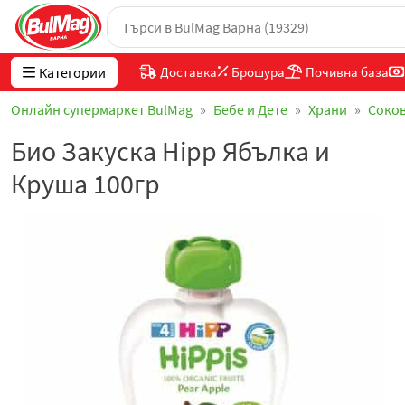
Категории
Доставка
Брошура
Почивна база
Онлайн супермаркет BulMag
Бебе и Дете
Храни
Соко
Био Закуска Hipp Ябълка и
Круша 100гр