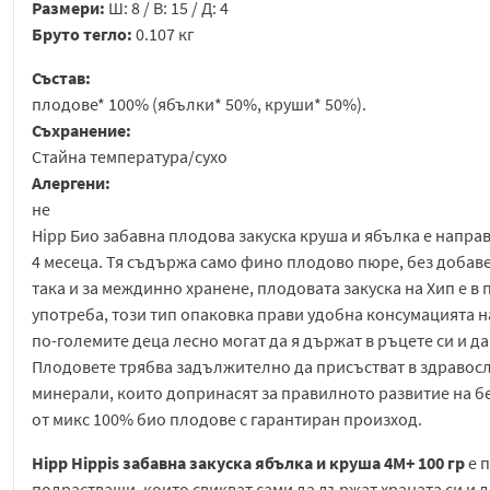
Размери:
Ш: 8 / В: 15 / Д: 4
Бруто тегло:
0.107 кг
Състав:
плодове* 100% (ябълки* 50%, круши* 50%).
Съхранение:
Стайна температура/сухо
Алергени:
не
Hipp Био забавна плодова закуска круша и ябълка е напра
4 месеца. Тя съдържа само фино плодово пюре, без добаве
така и за междинно хранене, плодовата закуска на Хип е в
употреба, този тип опаковка прави удобна консумацията на
по-големите деца лесно могат да я държат в ръцете си и д
Плодовете трябва задължително да присъстват в здравосло
минерали, които допринасят за правилното развитие на бе
от микс 100% био плодове с гарантиран произход.
Hipp Hippis забавна закуска ябълка и круша 4М+ 100 гр
е 
подрастващи, които свикват сами да държат храната си и 