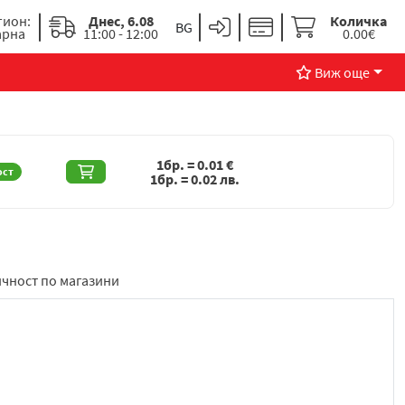
гион:
Днес, 6.08
Количка
арна
11:00 - 12:00
0.00€
Виж още
1бр. =
0.01
€
ост
1бр. =
0.02
лв.
чност по магазини