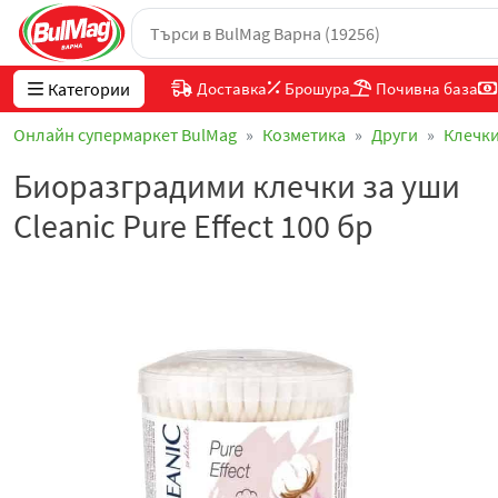
Категории
Доставка
Брошура
Почивна база
Онлайн супермаркет BulMag
Козметика
Други
Клечки
Биоразградими клечки за уши
Cleanic Pure Effect 100 бр