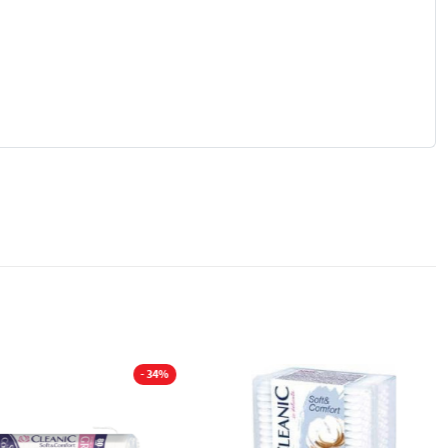
- 34%