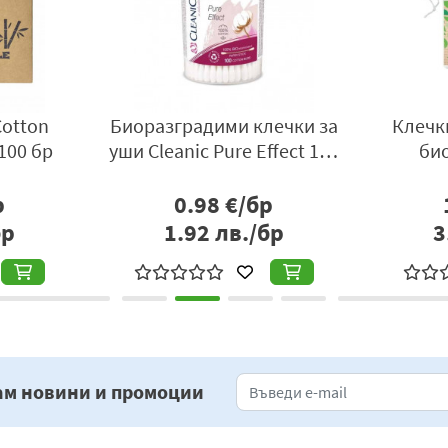
Cotton
Биоразградими клечки за
Клечк
100 бр
уши Cleanic Pure Effect 100
бр
р
0.98
€/бр
бр
1.92
лв./бр
3
ам новини и промоции