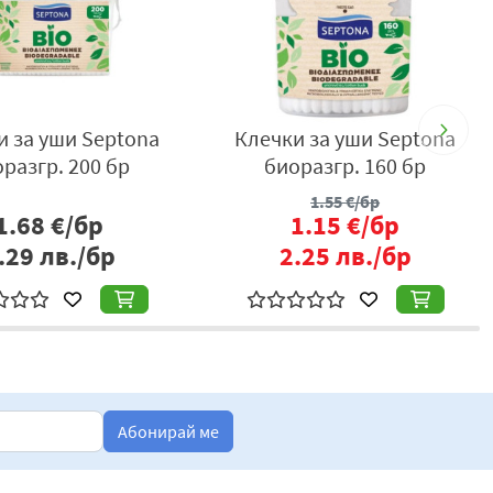
и за уши Septona
Клечки за уши Septona
биоразгр. 200 бр
биоразгр. 160 бр
1.55
€/бр
1.68
€/бр
1.15
€/бр
.29
лв./бр
2.25
лв./бр
Абонирай ме