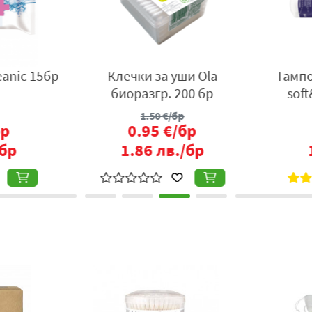
nic 15бр
Клечки за уши Ola
Тампон
биоразгр. 200 бр
soft
1.50
€/бр
р
0.95
€/бр
бр
1.86
лв./бр
1