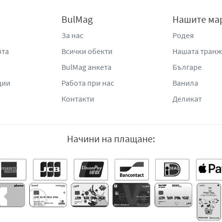
BulMag
Нашите ма
За нас
Родея
рта
Всички обекти
Нашата тран
BulMag анкета
Българе
ции
Работа при нас
Ванила
Контакти
Деликат
Начини на плащане: