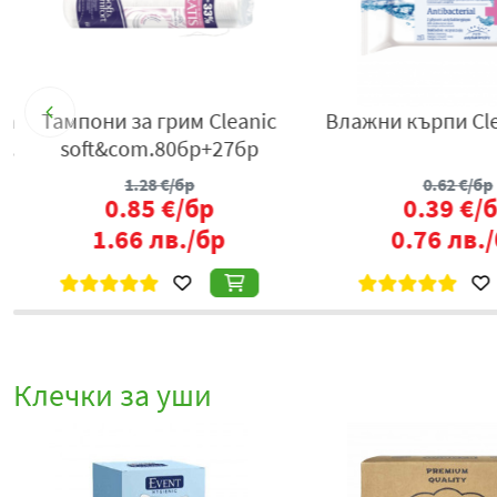
а
Тампони за грим Cleanic
Влажни кърпи Clea
0
soft&com.80бр+27бр
1.28
€/бр
0.62
€/бр
0.85
€/бр
0.39
€/б
1.66
лв./бр
0.76
лв./
Клечки за уши
%