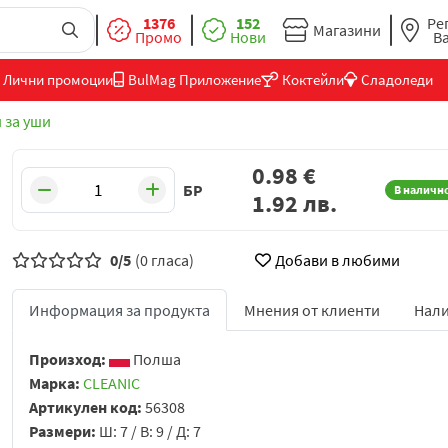
1376
152
Ре
Магазини
Промо
Нови
В
Лични промоции
BulMag Приложение
Коктейли
Сладоледи
 за уши
0.98
€
БР
В наличн
1.92
лв.
0/5
(0 гласа)
Добави в любими
Информация за продукта
Мнения от клиенти
Нали
Произход:
Полша
Марка:
CLEANIC
Артикулен код:
56308
Размери:
Ш: 7 / В: 9 / Д: 7