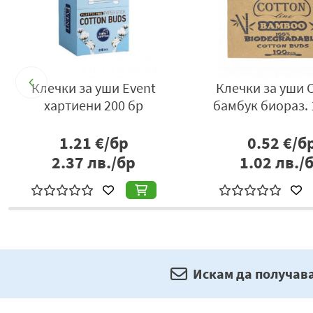
а
Клечки за уши Event
Клечки за уши 
хартиени 200 бр
бамбук биораз. 
1.21
€/бр
0.52
€/б
2.37
лв./бр
1.02
лв./
Искам да получав