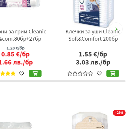
и за грим Cleanic
Клечки за уши Cleanic
&com.80бр+27бр
Soft&Comfort 200бр
1.28
€/бр
0.85
€/бр
1.55
€/бр
.66
лв./бр
3.03
лв./бр
- 26%