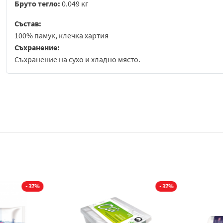
Бруто тегло:
0.049 кг
Състав:
100% памук, клечка хартия
Съхранение:
Съхранение на сухо и хладно място.
- 37%
- 37%