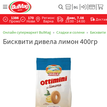
1386
170
Регион:
Днес, 7.08
Доста
Промо
Нови
Варна
13:00 - 14:00
Онлайн супермаркет BulMag
Сладки и солени
Бисквити
Бисквити дивела лимон 400гр