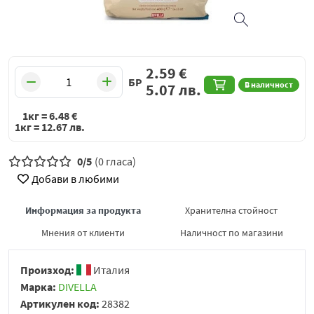
2.59
€
БР
В наличност
5.07
лв.
1кг =
6.48
€
1кг =
12.67
лв.
0/5
(0 гласа)
Добави в любими
Информация за продукта
Хранителна стойност
Мнения от клиенти
Наличност по магазини
Произход:
Италия
Марка:
DIVELLA
Артикулен код:
28382