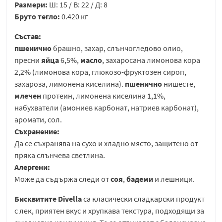
Размери:
Ш: 15 / В: 22 / Д: 8
Бруто тегло:
0.420 кг
Състав:
пшенично
брашно, захар, слънчогледово олио,
пресни
яйца
6,5%,
масло
, захаросана лимонова кора
2,2% (лимонова кора, глюкозо-фруктозен сироп,
захароза, лимонена киселина).
пшенично
нишесте,
млечен
протеин, лимонена киселина 1,1%,
набухватели (амониев карбонат, натриев карбонат),
аромати, сол.
Съхранение:
Да се съхранява на сухо и хладно място, защитено от
пряка слънчева светлина.
Алергени:
Може да съдържа следи от
соя
,
бадеми
и лешници.
Бисквитите
Divella
са класически сладкарски продукт
с лек, приятен вкус и хрупкава текстура, подходящи за