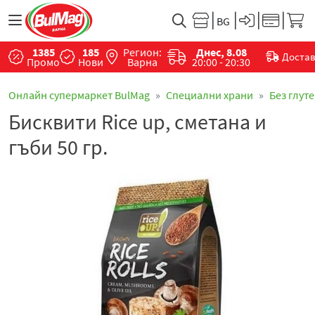
1385
185
Регион:
Днес, 8.08
Доста
Промо
Нови
Варна
20:00 - 20:30
Онлайн супермаркет BulMag
Специални храни
Без глут
Бисквити Rice up, сметана и
гъби 50 гр.