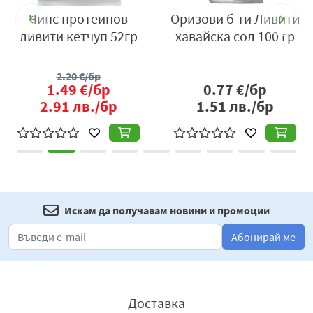
e
Чипс протеинов
Оризови б-ти Ливити
ливити кетчуп 52гр
хавайска сол 100 гр
2.20
€/бр
1.49
€/бр
0.77
€/бр
2.91
лв./бр
1.51
лв./бр
Искам да получавам новини и промоции
Абонирай ме
Доставка