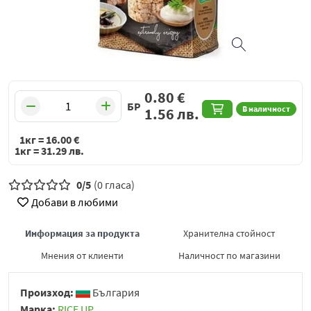
0.80
€
БР
В наличност
1.56
лв.
1кг =
16.00
€
1кг =
31.29
лв.
0/5
(0 гласа)
Добави в любими
Информация за продукта
Хранителна стойност
Мнения от клиенти
Наличност по магазини
Произход:
България
Марка:
RICE UP