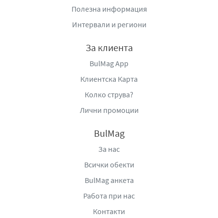
Полезна информация
Интервали и региони
За клиента
BulMag App
Клиентска Карта
Колко струва?
Лични промоции
BulMag
За нас
Всички обекти
BulMag анкета
Работа при нас
Контакти