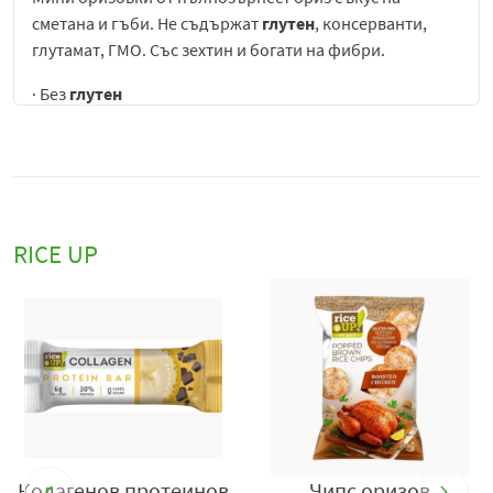
сметана и гъби. Не съдържат
глутен
, консерванти,
глутамат, ГМО. Със зехтин и богати на фибри.
· Без
глутен
· Без консерванти
· Без изкуствени оцветители
· Без гмо
· Без глутамат
· Със зехтин
RICE UP
· Богат на фибри
Производител
: „НУХЕЛТ“ АД, България, гр. Пловдив
4027, бул. „Васил Априлов“ №176, тел: +359 32 393 000,
e-mail:
office@rice-up.zone
,
www.rice-up.zone
.
Чипс оризов пълн.rice
Бисквити Rice up,