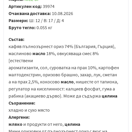
Артикулен код:
39974
Очаквана доставка:
10.08.2026
Размери:
Ш: 12 / В: 17 / Д: 4
Бруто тегло:
0.055 кг
Състав:
кафяв пълнозърнест ориз 74% (България, Гърция),
маслиново
масло
18%, овкусяваща смес 8%
[естествени
ароматизанти, сол, суроватка на прах 10%, картофен
малтодекстрин, оризово брашно, захар, лук, сметан
а на прах 2,5%, кокосово
масло
, нишесте от тапиока,
регулатор на киселинност: калциев фосфат, гума а
рабика (акациево дърво). Може да съдържа
целина
Съхранение:
хладно и сухо място
Алергени:
мляко
и продукти от него,
целина
Мини оризовки от пълнозърнест ориз с вкус на