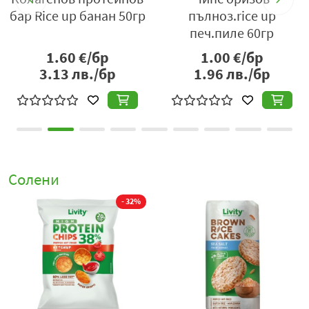
up гъби/сметана 60гр
сметана и гъби 50 гр.
1.00
€/бр
0.80
€/бр
1.96
лв./бр
1.56
лв./бр
Солени
- 32%