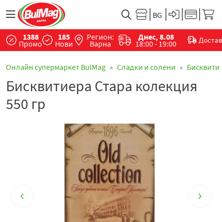
1388
185
Регион:
Днес, 8.08
Доста
Промо
Нови
Варна
18:00 - 19:00
Онлайн супермаркет BulMag
Сладки и солени
Бисквити
Бисквитиера Стара колекция
550 гр