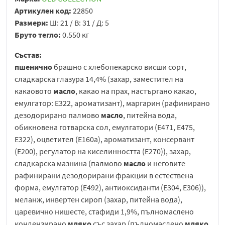
Артикулен код:
22850
Размери:
Ш: 21 / В: 31 / Д: 5
Бруто тегло:
0.550 кг
Състав:
пшенично
брашно с хлебопекарско висши сорт,
сладкарска глазура 14,4% (захар, заместител на
какаовото
масло
, какао на прах, настъргано какао,
емулгатор: E322, ароматизант), маргарин (рафинирано
дезодорирано палмово
масло
, питейна вода,
обикновена готварска сол, емулгатори (E471, E475,
E322), оцветител (E160a), ароматизант, консервант
(E200), регулатор на киселинността (E270)), захар,
сладкарска мазнина (палмово
масло
и неговите
рафинирани дезодорирани фракции в естествена
форма, емулгатор (E492), антиоксиданти (E304, E306)),
меланж, инвертен сироп (захар, питейна вода),
царевично нишесте, стафиди 1,9%, пълномаслено
кондензирано
мляко
със захар (пълномаслено
мляко
,