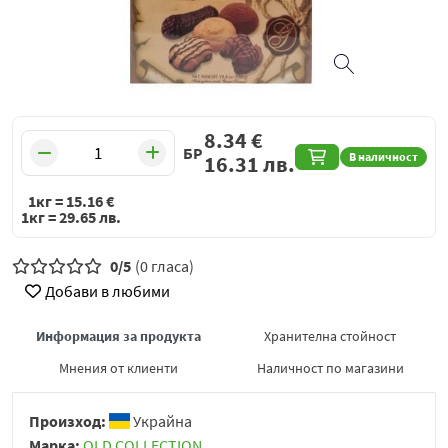
8.34
€
БР
В наличност
16.31
лв.
1кг =
15.16
€
1кг =
29.65
лв.
0/5
(0 гласа)
Добави в любими
Информация за продукта
Хранителна стойност
Мнения от клиенти
Наличност по магазини
Произход:
Украйна
Марка:
OLD COLLECTION