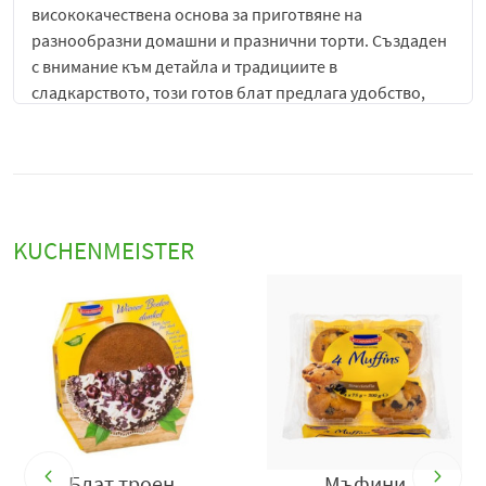
висококачествена основа за приготвяне на
разнообразни домашни и празнични торти. Създаден
с внимание към детайла и традициите в
сладкарството, този готов блат предлага удобство,
отлична текстура и възможност за бързо създаване на
впечатляващи десерти без необходимост от
продължителна подготовка и печене.
Продуктът включва три равномерно изпечени светли
блата с мека, въздушна и нежна структура. Те са
KUCHENMEISTER
внимателно приготвени така, че да бъдат лесни за
работа и да осигурят стабилна основа за различни
видове кремове, плодове, шоколадови пълнежи,
сладкарски мусове и други декоративни елементи.
Благодарение на своята фина консистенция,
блатовете попиват добре сиропи и кремове, като
същевременно запазват своята форма и структура.
Неутралният и балансиран вкус на светлия троен блат
Кейк KuchenMeister
Кейк KuchenMeiste