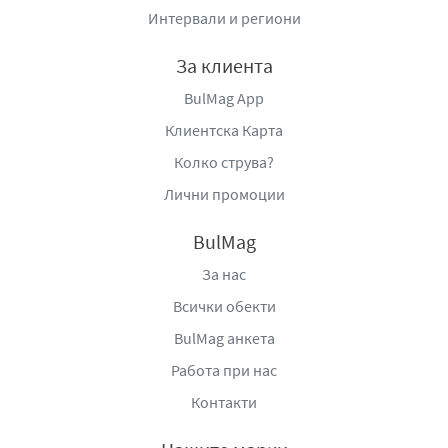
Дистрибутор
: „Деливари Експрес“ ООД, гр. София,
Интервали и региони
тел: 02/9887755, e-mail:
office@deliveryexpressbg.com
,
www.deliveryexpressbg.com
За клиента
BulMag App
Клиентска Карта
Колко струва?
Лични промоции
BulMag
За нас
Всички обекти
BulMag анкета
Работа при нас
Контакти