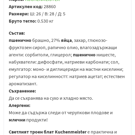
Артикулен код:
28860
Размери:
Ш: 26 / В: 28 / Д: 5
Бруто тегло:
0.530 кг
Състав:
пшенично
брашно, 27%
яйца
, захар, глюкозо-
фруктозен сироп, рапично олио, влагозадържащи
агенти: сорбитоли, глицерол;
пшенично
нишесте,
набухватели: дифосфати, натриеви карбонати; сол,
емулгатор: моно- и диглицериди на мастни киселини;
регулатор на киселинностт: натриев ацетат; естествен
ароматизант.
Съхранение:
Да се съхранява на сухо и хладно място.
Алергени:
Може да съдържа следи от черупкови плодове и
млечни
продукти!
Светлият троен блат Kuchenmeister
е практична и