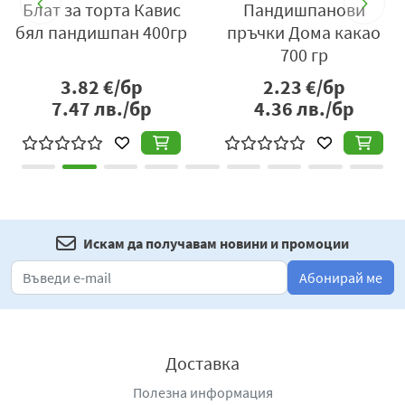
Блат за торта Кавис
Пандишпанови
както за традиционни торти, така и за модерни
бял пандишпан 400гр
пръчки Дома какао
десерти с няколко слоя, плодови декорации или
700 гр
богати шоколадови глазури.
3.82
€/бр
2.23
€/бр
Произведен от Kuchenmeister – марка с дългогодишен
7.47
лв./бр
4.36
лв./бр
опит в производството на сладкарски изделия, този
троен блат предлага надеждно качество и удобство
при всяко използване. Той е създаден да улесни
приготвянето на домашни десерти, като
същевременно предоставя отлична основа за
творчество и разнообразни кулинарни идеи.
Искам да получавам новини и промоции
Светлият троен блат Kuchenmeister е практично
Абонирай ме
решение за всеки, който желае да създаде вкусна и
впечатляваща торта с минимални усилия. Със своята
пухкава структура, универсален вкус и лесна употреба,
той помага за приготвянето на десерти, които носят
Доставка
радост и удоволствие на всяка трапеза.
Полезна информация