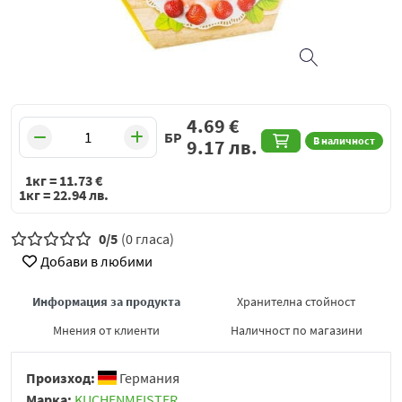
4.69
€
БР
В наличност
9.17
лв.
1кг =
11.73
€
1кг =
22.94
лв.
0/5
(0 гласа)
Добави в любими
Информация за продукта
Хранителна стойност
Мнения от клиенти
Наличност по магазини
Произход:
Германия
Марка:
KUCHENMEISTER