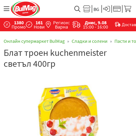
1380
161
Регион:
Днес, 9.08
Доста
Промо
Нови
Варна
15:00 - 16:00
Онлайн супермаркет BulMag
Сладки и солени
Пасти и т
Блат троен kuchenmeister
светъл 400гр