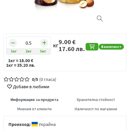
9.00
€
КГ
В наличност
17.60
лв.
1кг
2кг
5кг
1кг =
18.00
€
1кг =
35.20
лв.
0/5
(0 гласа)
Добави в любими
Информация за продукта
Хранителна стойност
Мнения от клиенти
Наличност по магазини
Произход:
Украйна