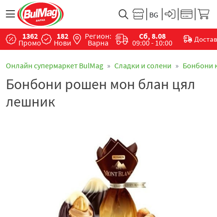
1362
182
Регион:
Сб, 8.08
Доста
Промо
Нови
Варна
09:00 - 10:00
Онлайн супермаркет BulMag
Сладки и солени
Бонбони 
Бонбони рошен мон блан цял
лешник