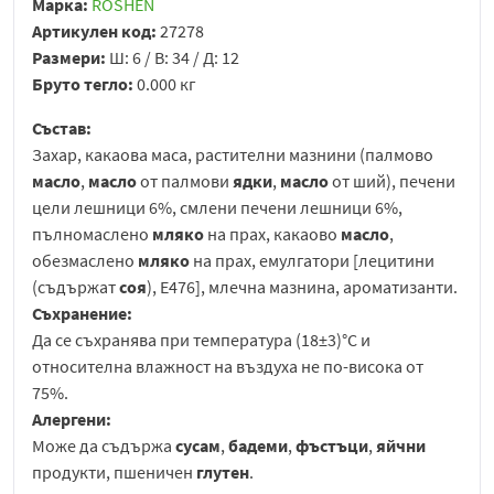
Марка:
ROSHEN
Артикулен код:
27278
Размери:
Ш: 6 / В: 34 / Д: 12
Бруто тегло:
0.000 кг
Състав:
Захар, какаова маса, растителни мазнини (палмово
масло
,
масло
от палмови
ядки
,
масло
от ший), печени
цели лешници 6%, смлени печени лешници 6%,
пълномаслено
мляко
на прах, какаово
масло
,
обезмаслено
мляко
на прах, емулгатори [лецитини
(съдържат
соя
), Е476], млечна мазнина, ароматизанти.
Съхранение:
Да се съхранява при температура (18±3)°С и
относителна влажност на въздуха не по-висока от
75%.
Алергени:
Може да съдържа
сусам
,
бадеми
,
фъстъци
,
яйчни
продукти, пшеничен
глутен
.