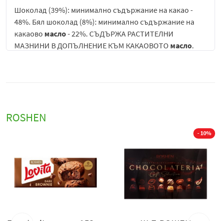
Шоколад (39%): минимално съдържание на какао -
48%. Бял шоколад (8%): минимално съдържание на
какаово
масло
- 22%. СЪДЪРЖА РАСТИТЕЛНИ
МАЗНИНИ В ДОПЪЛНЕНИЕ КЪМ КАКАОВОТО
масло
.
MONT BLANC е изкушаващо предложение за всички
наши приятели. Шоколадови бонбони, които в
синхрон с настъпващата зима са декорирани с бял
шоколад, точно като заснежен планински връх.
ROSHEN
Шоколадовите бонбони
Roshen
Mont Blanc с цял
лешник
са изискано сладкарско изкушение, което
- 10%
съчетава богат шоколадов вкус, фин кремообразен
пълнеж и хрупкав акцент от цял лешник. Този тип
бонбони са създадени за ценителите на класическите
комбинации между шоколад и
ядки
, като предлагат
балансирано и многопластово вкусово изживяване.
Основният акцент в продукта е целият лешник,