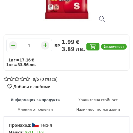
1.99
€
БР
В наличност
3.89
лв.
1кг =
17.16
€
1кг =
33.56
лв.
0/5
(0 гласа)
Добави в любими
Информация за продукта
Хранителна стойност
Мнения от клиенти
Наличност по магазини
Произход:
Чехия
Марка:
SKITTLES