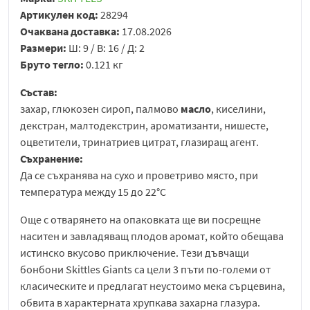
Артикулен код:
28294
Очаквана доставка:
17.08.2026
Размери:
Ш: 9 / В: 16 / Д: 2
Бруто тегло:
0.121 кг
Състав:
захар, глюкозен сироп, палмово
масло
, киселини,
декстран, малтодекстрин, ароматизанти, нишесте,
оцветители, тринатриев цитрат, глазиращ агент.
Съхранение:
Да се съхранява на сухо и проветриво място, при
температура между 15 до 22°C
Още с отварянето на опаковката ще ви посрещне
наситен и завладяващ плодов аромат, който обещава
истинско вкусово приключение. Тези дъвчащи
бонбони Skittles Giants са цели 3 пъти по-големи от
класическите и предлагат неустоимо мека сърцевина,
обвита в характерната хрупкава захарна глазура.