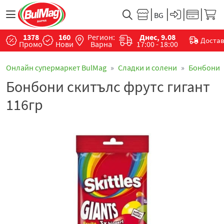
1378
160
Регион:
Днес, 9.08
Доста
Промо
Нови
Варна
17:00 - 18:00
Онлайн супермаркет BulMag
Сладки и солени
Бонбони
Бонбони скитълс фрутс гигант
116гр