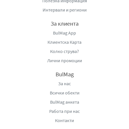
Полезна информация
Интервали и региони
За клиента
BulMag App
Клиентска Карта
Колко струва?
Лични промоции
BulMag
За нас
Всички обекти
BulMag анкета
Работа при нас
Контакти