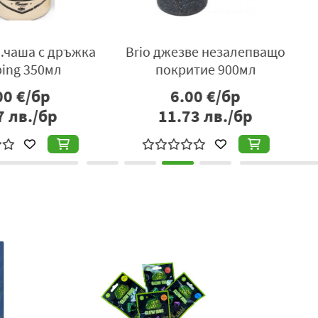
с дръжка
Brio джезве незалепващо
Brio s
0мл
покритие 900мл
и
р
6.00
€/бр
бр
11.73
лв./бр
3