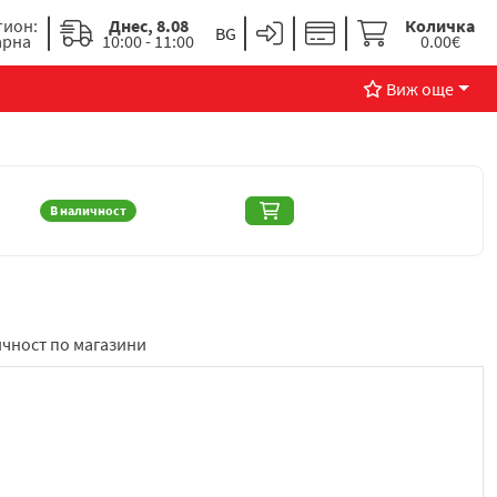
гион:
Днес, 8.08
Количка
арна
10:00 - 11:00
0.00€
Виж още
В наличност
чност по магазини