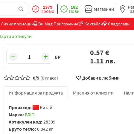
1379
182
Ре
Магазини
Промо
Нови
В
Лични промоции
BulMag Приложение
Коктейли
Сладоледи
Парти артикули
0.57
€
БР
1.11
лв.
0/5
(0 гласа)
Добави в любими
Информация за продукта
Мнения от клиенти
Нали
Произход:
Китай
Марка:
BRIO
Артикулен код:
28309
Бруто тегло:
0.042 кг