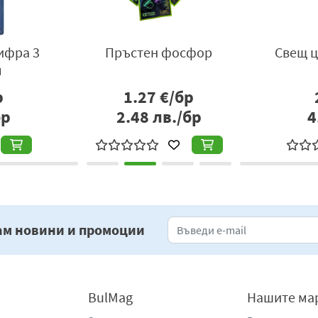
ифра 3
Пръстен фосфор
С
м
р
1.27
€/бр
бр
2.48
лв./бр
4
ам новини и промоции
BulMag
Нашите ма