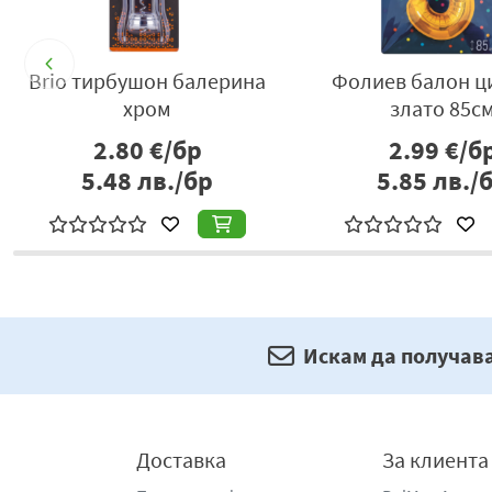
Brio тирбушон балерина
Фолиев балон ц
хром
злато 85с
2.80
€/бр
2.99
€/б
5.48
лв./бр
5.85
лв./
Искам да получав
Доставка
За клиента