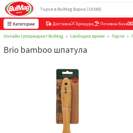
Категории
Доставка
Брошура
Почивна база
Онлайн супермаркет BulMag
Свободно време
Парти
Brio bamboo шпатула