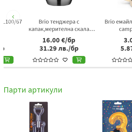
/67
Brio тенджера с
Brio емайл.чаша 
капак,мерителна скала
camping 35
2.8л
16.00
€/бр
3.00
€/б
31.29
лв./бр
5.87
лв./
Парти артикули