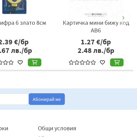
вещ цифра 6 злато 8см
Картичка мини бижу код
АВ6
2.39
€/бр
1.27
€/бр
.67
лв./бр
2.48
лв./бр
Абонирай ме
рки
Общи условия