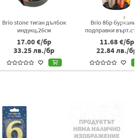
tone тиган дълбок
Brio 8бр буркани за
ндукц.26см
подправки върт.стойка
17.00
€/бр
11.68
€/бр
3.25
лв./бр
22.84
лв./бр