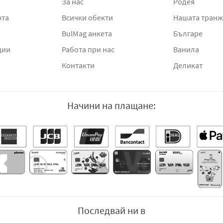
За нас
Родея
рта
Всички обекти
Нашата тран
BulMag анкета
Българе
ции
Работа при нас
Ванила
Контакти
Деликат
Начини на плащане:
Последвай ни в