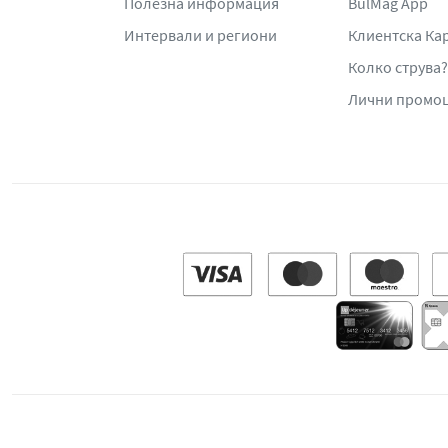
Полезна информация
BulMag App
Интервали и региони
Клиентска Ка
Колко струва?
Лични промо