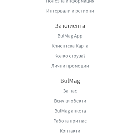
Полезна информация
Интервали и региони
За клиента
BulMag App
Клиентска Карта
Колко струва?
Лични промоции
BulMag
За нас
Всички обекти
BulMag анкета
Работа при нас
Контакти