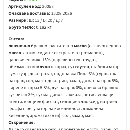
Артикулен код:
30058
Очаквана доставка:
13.08.2026
Размери:
Ш: 13 / В: 20 / Д: 7
Бруто тегло:
0.182 кг
Състав:
пшенично
брашно, растително
масло
(слънчогледово
масло
, антиоксидант: екстракти от розмарин),
царевичен микс 13% (царевичен екструдат,
обезмаслено
мляко
на прах, сух
глутен
, стабилизатор:
гума гуар; декстроза), подправка Пица 6% (суроватка
на прах, сол, малтодекстрин, захар, домат на прах 8%,
сирене на прах 5.8%, лук на прах 6%, оризово брашно,
сух риган 3%, сух магданоз, глюкоза, антислепващи
агенти: калциев фосфат, силициев диоксид, натриев
фосфат; регулатор на киселинност: лимонена
киселина; ароматизанти), сол, захар, мая.
Съхранение:
Да се съхранява на сухо и проветриво място, далеч от