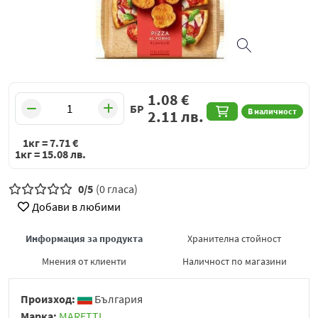
1.08
€
БР
В наличност
2.11
лв.
1кг =
7.71
€
1кг =
15.08
лв.
0/5
(0 гласа)
Добави в любими
Информация за продукта
Хранителна стойност
Мнения от клиенти
Наличност по магазини
Произход:
България
Марка:
MARETTI