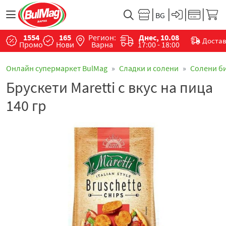
1554
165
Регион:
Днес, 10.08
Доста
Промо
Нови
Варна
17:00 - 18:00
Онлайн супермаркет BulMag
Сладки и солени
Солени б
Брускети Maretti с вкус на пица
140 гр