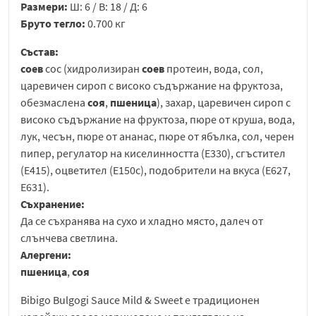
Размери:
Ш: 6 / В: 18 / Д: 6
Бруто тегло:
0.700 кг
Състав:
соев
сос (хидролизиран
соев
протеин, вода, сол,
царевичен сироп с високо съдържание на фруктоза,
обезмаслена
соя
,
пшеница
), захар, царевичен сироп с
високо съдържание на фруктоза, пюре от круша, вода,
лук, чесън, пюре от ананас, пюре от ябълка, сол, черен
пипер, регулатор на киселинността (E330), сгъстител
(E415), оцветител (E150c), подобрители на вкуса (E627,
E631).
Съхранение:
Да се съхранява на сухо и хладно място, далеч от
слънчева светлина.
Алергени:
пшеница
,
соя
Bibigo Bulgogi Sauce Mild & Sweet е традиционен