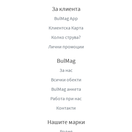
дълбочина и способност да подобрява текстурата на
За клиента
месото, този сос е идеален избор за всички, които
BulMag App
искат да приготвят автентични корейски ястия у дома с
лекота и гарантиран вкусен резултат.
Клиентска Карта
Колко струва?
Дистрибутор
: Етник Фудс ЕООД, гр. София, бул.
Цариградско шосе 137, тел: 0876 212 240, e-
Лични промоции
mail:
orders@ethnicfoods.bg
,
www.ethnicfoods.bg
.
BulMag
За нас
Всички обекти
BulMag анкета
Работа при нас
Контакти
Нашите марки
Родея