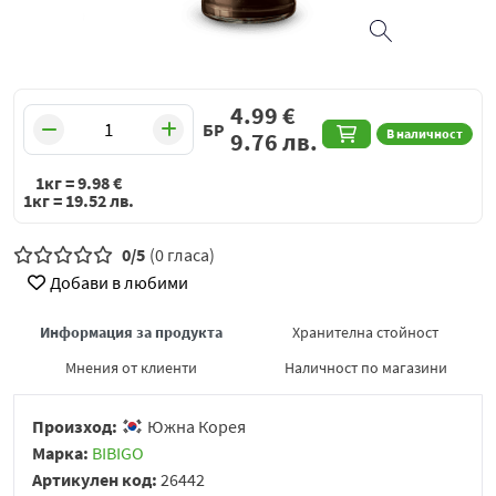
4.99
€
БР
В наличност
9.76
лв.
1кг =
9.98
€
1кг =
19.52
лв.
0/5
(0 гласа)
Добави в любими
Информация за продукта
Хранителна стойност
Мнения от клиенти
Наличност по магазини
Произход:
Южна Корея
Марка:
BIBIGO
Артикулен код:
26442