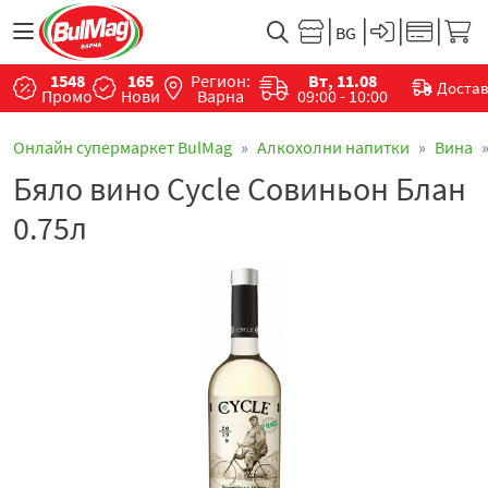
1548
165
Регион:
Вт, 11.08
Доста
Промо
Нови
Варна
09:00 - 10:00
Онлайн супермаркет BulMag
Алкохолни напитки
Вина
Бяло вино Cycle Совиньон Блан
0.75л