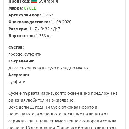
Произход:
България
Марка:
CYCLE
Артикулен код:
11867
Очаквана доставка:
11.08.2026
Размери:
Ш: 7 / В: 32 / Д: 7
Бруто тегло:
1.353 кг
Състав:
грозде, сулфити
Съхранение:
Да се съхранява на сухо и хладно място.
Алергени:
сулфити
Cycle е първата марка, която освен вино предложи на
винения любител и изживяване.
Вече цели 11 години Cycle oткрива новото и
непознатото, а основното послание на вината от
серията е да пътешестваме заедно с отворени сетива
по цели 13 дестинации. Толкова е броят на вината от