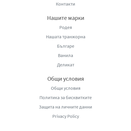
тел.: 0882 15 15 00
Контакти
e-mails:
marketing@minkovbrothers.bg
;
sales@minkovbrothers.bg
Нашите марки
www.minkovbrothers.bg
Родея
Производител:
СИС Индустрийс ООД, гр. София 1407,
Нашата транжорна
България, бул. Джеймс Баучер 83-85, тел: (02) 962 20 30,
Българе
факс: (02) 962 30 56, e-
mails:
export@sisindustries.bg
,
sales@sisindustries.bg
,
w
Ванила
ww.sisindustries.bg
Деликат
Общи условия
Общи условия
Политика за бисквитките
Защита на личните данни
Privacy Policy