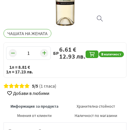
ЧАШАТА НА ЖЕНАТА
6.61
€
БР
В наличност
12.93
лв.
1л =
8.81
€
1л =
17.23
лв.
5/5
(1 гласа)
Добави в любими
Информация за продукта
Хранителна стойност
Мнения от клиенти
Наличност по магазини