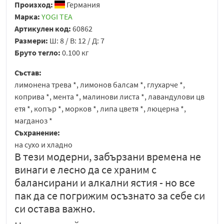
Произход:
Германия
Марка:
YOGI TEA
Артикулен код:
60862
Размери:
Ш: 8 / В: 12 / Д: 7
Бруто тегло:
0.100 кг
Състав:
лимонена трева *, лимонов балсам *, глухарче *,
коприва *, мента *, малинови листа *, лавандулови цв
етя *, копър *, морков *, липа цветя *, люцерна *,
магданоз *
Съхранение:
на сухо и хладно
В тези модерни, забързани времена не
винаги е лесно да се храним с
балансирани и алкални ястия - но все
пак да се погрижим осъзнато за себе си
си остава важно.