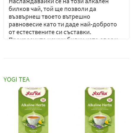
Наслаждавайки се на този алкален
билков чай, той ще позволи да
възвърнеш твоето вътрешно
равновесие като ти даде най-доброто
от естествените си съставки.
Прекрасните нежни билки като
овес
и
ароматната лавандла, придават на този
чай специален характер. Композиция с
такъв вкус те кара да поискаш още една
ароматна чаша.
YOGI TEA
Този чай в две думи: 'Нежно в хармония'
Съставки: лимонена трева *, лимонов
балсам *, глухарче *, коприва *, мента *,
малинови листа *, лавандулови цветя *,
копър *, морков *, липа цветя *, люцерна
*, магданоз *
*от био земеделие