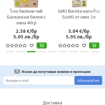
Био билков чай
БИО Barista напитка
Балкански билки с
Scotti от овес 1л
липа 40гр
2.58
€/бр
3.04
€/бр
5.05
лв./бр
5.95
лв./бр
Искам да получавам новини и промоции
Абонирай ме
Доставка