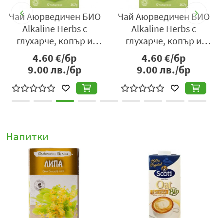
СМАРТ ОРГАНИК АД
О
Чай Аюрведичен БИО
Чай Аюрведичен БИО
Alkaline Herbs с
Alkaline Herbs с
България, София,
глухарче, копър и
глухарче, копър и
ул. Дамяница 6
коприва Yogi Тea 17
коприва Yogi Тea 17
4.60
€/бр
4.60
€/бр
0877 053 211
пакетчета
пакетчета
9.00
лв./бр
9.00
лв./бр
Напитки