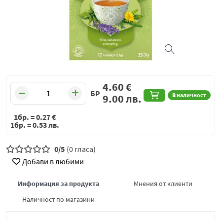
4.60
€
БР
В наличност
9.00
лв.
1бр. =
0.27
€
1бр. =
0.53
лв.
0/5
(0 гласа)
Добави в любими
Информация за продукта
Мнения от клиенти
Наличност по магазини