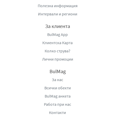
Полезна информация
Интервали и региони
За клиента
BulMag App
Клиентска Карта
Колко струва?
Лични промоции
BulMag
За нас
Всички обекти
BulMag анкета
Работа при нас
Контакти