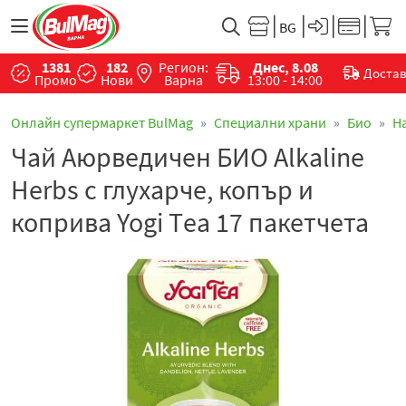
1381
182
Регион:
Днес, 8.08
Доста
Промо
Нови
Варна
13:00 - 14:00
Онлайн супермаркет BulMag
Специални храни
Био
Н
Чай Аюрведичен БИО Alkaline
Herbs с глухарче, копър и
коприва Yogi Тea 17 пакетчета