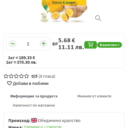
5.68
€
БР
В наличност
11.11
лв.
1кг =
189.33
€
1кг =
370.30
лв.
0/5
(0 гласа)
Добави в любими
Информация за продукта
Мнения от клиенти
Наличност по магазини
Произход:
Обединено кралство
Марка:
TWININGS LONDON