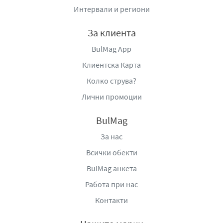
Интервали и региони
За клиента
BulMag App
Клиентска Карта
Колко струва?
Лични промоции
BulMag
За нас
Всички обекти
BulMag анкета
Работа при нас
Контакти