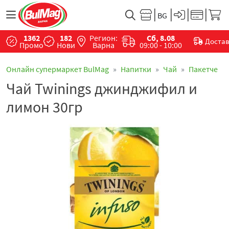
1362
182
Регион:
Сб, 8.08
Доста
Промо
Нови
Варна
09:00 - 10:00
Онлайн супермаркет BulMag
Напитки
Чай
Пакетче
Чай Twinings джинджифил и
лимон 30гр