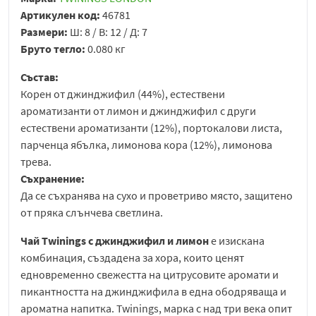
Артикулен код:
46781
Размери:
Ш: 8 / В: 12 / Д: 7
Бруто тегло:
0.080 кг
Състав:
Корен от джинджифил (44%), естествени
ароматизанти от лимон и джинджифил с други
естествени ароматизанти (12%), портокалови листа,
парченца ябълка, лимонова кора (12%), лимонова
трева.
Съхранение:
Да се съхранява на сухо и проветриво място, защитено
от пряка слънчева светлина.
Чай Twinings с джинджифил и лимон
е изискана
комбинация, създадена за хора, които ценят
едновременно свежестта на цитрусовите аромати и
пикантността на джинджифила в една ободряваща и
ароматна напитка. Twinings, марка с над три века опит