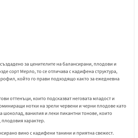
 създадено за ценителите на балансирани, плодови и
де сорт Мерло, то се отличава с кадифена структура,
профил, който го прави подходящо както за ежедневна
ови оттенъци, които подсказват неговата младост и
 доминиращи нотки на зрели червени и черни плодове като
на шоколад, ванилия и леки пикантни тонове, които
 плодовия характер.
нсирано вино с кадифени танини и приятна свежест.