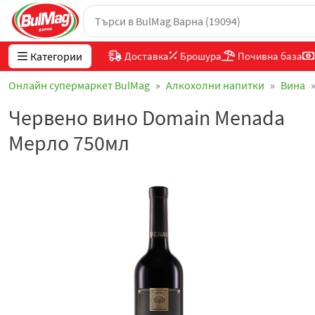
Категории
Доставка
Брошура
Почивна база
Онлайн супермаркет BulMag
Алкохолни напитки
Вина
Червено вино Domain Menada
Мерло 750мл