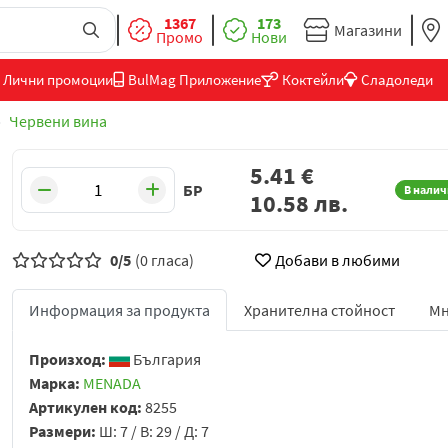
1367
173
Магазини
Промо
Нови
Лични промоции
BulMag Приложение
Коктейли
Сладоледи
Червени вина
5.41
€
БР
В налич
10.58
лв.
0/5
(0 гласа)
Добави в любими
Информация за продукта
Хранителна стойност
Мн
Произход:
България
Марка:
MENADA
Артикулен код:
8255
Размери:
Ш: 7 / В: 29 / Д: 7