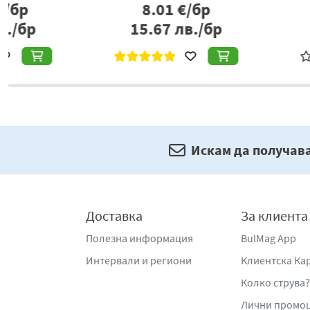
10.71
€/бр
3.43
€/б
20.95
лв./бр
6.71
лв./
Искам да получав
Доставка
За клиента
Полезна информация
BulMag App
Интервали и региони
Клиентска Ка
Колко струва?
Лични промо