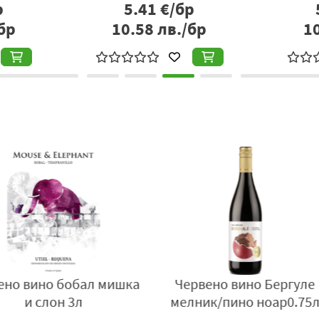
р
5.41
€/бр
бр
10.58
лв./бр
1
t 0.0%
Червено вино Quantum
Червено
5л
Мавруд и Мерло 750мл
М