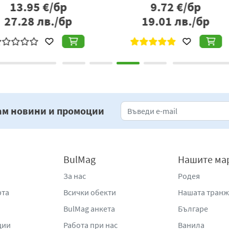
р
6.55
€/бр
бр
12.81
лв./бр
1
ам новини и промоции
BulMag
Нашите ма
За нас
Родея
рта
Всички обекти
Нашата тран
BulMag анкета
Българе
ции
Работа при нас
Ванила