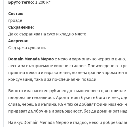
Бруто тегло:
1.200 кг
Състав:
грозде
Съхранение:
Да се съхранява на сухо и хладно място.
Алергени:
Съдържа сулфити.
Domain Menada Мерло
е меко и хармонично червено вино,
лесни за възприемане винени стилове. Произведено от гроз
приятна мекота и изразителен, но ненатрапчив ароматен 
консумация, така и за по-специални поводи.
Виното има наситен рубинен до тъмночервен цвят с виолет
плодова интензивност. Ароматният букет е богат и мек, с
слива, череша и къпина. Към тях се добавят фини нюанси 
придават дълбочина и завършеност, без да доминират над
На вкус Domain Menada Мерло е гладко, меко и добре бала