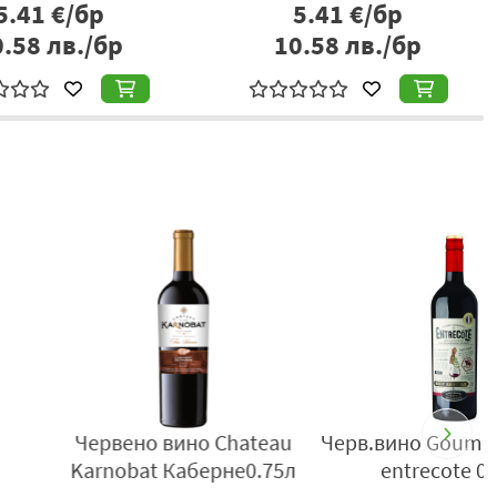
5.41
€/бр
5.41
€/бр
0.58
лв./бр
10.58
лв./бр
 вино Тера Тангра
Винена червена
ерло 0.75 л
напитка Ха Наздраве 1л