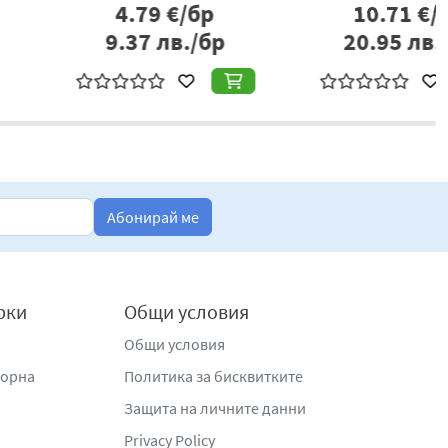
8.47
€/бр
1.64
€/бр
6.57
лв./бр
3.21
лв./бр
Абонирай ме
рки
Общи условия
Общи условия
жорна
Политика за бисквитките
Защита на личните данни
Privacy Policy