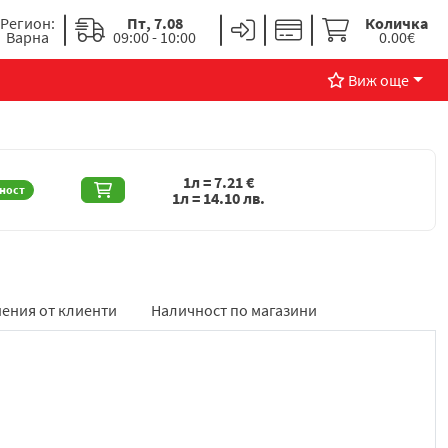
Регион:
Пт, 7.08
Количка
Варна
09:00 - 10:00
0.00€
Виж още
1л =
7.21
€
ност
1л =
14.10
лв.
ения от клиенти
Наличност по магазини