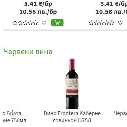
5.41
€/бр
5.41
€/б
10.58
лв./бр
10.58
лв./
Червени вина
Черв.вино Goumet pere&fils
Вино J.P.Chene
entrecote 0.75л
червено 0.2