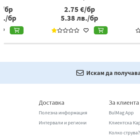
5.95
€/бр
8.74
€/б
11.64
лв./бр
17.09
лв./
Искам да получав
Доставка
За клиента
Полезна информация
BulMag App
Интервали и региони
Клиентска Ка
Колко струва?