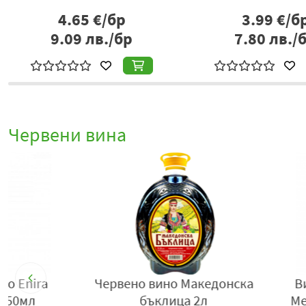
4.65
€/бр
3.99
€/б
9.09
лв./бр
7.80
лв./
Червени вина
Черв. вино Villa Italia Nero
Червено вино па
d`Avola 0.75л
пино ноар 0.