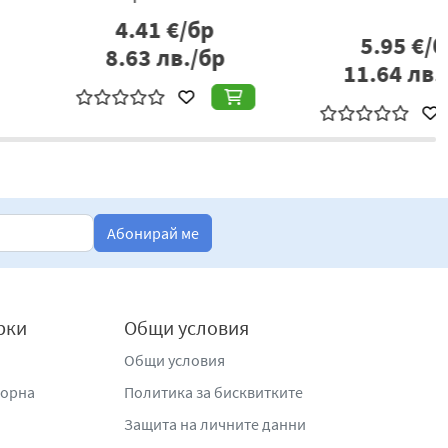
7.53
€/бр
5.99
€/бр
6.71
€/бр
1.72
лв./бр
13.12
лв./бр
Абонирай ме
рки
Общи условия
Общи условия
жорна
Политика за бисквитките
Защита на личните данни