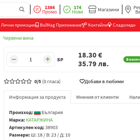
1384
174
Ре
Магазини
Промо
Нови
В
Лични промоции
BulMag Приложение
Коктейли
Сладоледи
Червени вина
18.30
€
БР
В налич
35.79
лв.
0/5
(0 гласа)
Добави в любими
Информация за продукта
Мнения от клиенти
Нали
Произход:
България
Марка:
КАТАРЖИНА
Артикулен код:
38903
Размери:
Ш: 18 / В: 23 / Д: 10