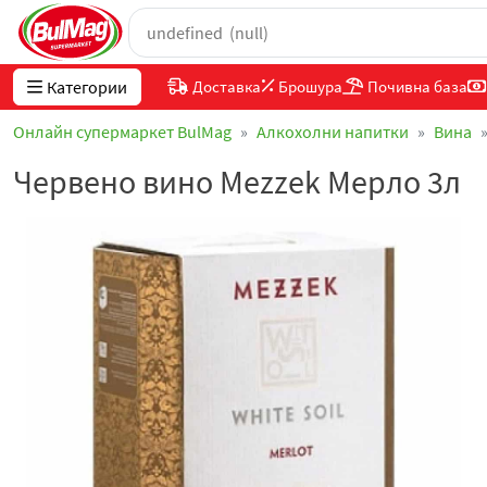
Категории
Доставка
Брошура
Почивна база
Онлайн супермаркет BulMag
Алкохолни напитки
Вина
Червено вино Mezzek Мерло 3л