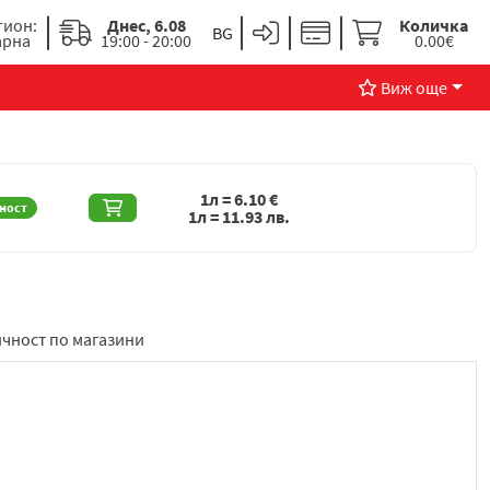
гион:
Днес, 6.08
Количка
арна
19:00 - 20:00
0.00€
Виж още
1л =
6.10
€
ност
1л =
11.93
лв.
чност по магазини