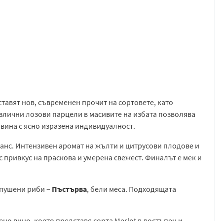
ставят нов, съвременен прочит на сортовете, като
азлични лозови парцели в масивите на избата позволява
вина с ясно изразена индивидуалност.
юанс. Интензивен аромат на жълти и цитрусови плодове и
с привкус на праскова и умерена свежест. Финалът е мек и
, пушени риби –
Пъстърва
, бели меса. Подходящата
ено вино, което представя сорта
Merlot
в достъпен и