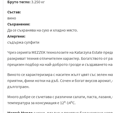
Бруто тегло:
3.250 кг
Състав:
вино
Съхранение:
Да се съхранява на сухо и хладно място.
Алергени:
съдържа сулфити
Чрез серията MEZZEK технолозите на Katarzyna Estate пред
разкриват техния отличителен характер. Богатството от р
прецизен подбор на най-доброто грозде и създаването на 
Виното се характеризира с наситен жълт цвят със зелен н
приятни, фини нотки на дъб. Сочен и богат вкусов аромат, 
дълготраен.
Много добре се съчетава с различни салати, паста, лазаня
температура за консумация е 12⁰-14⁰C.
Mezzek Мерло
е меко, плътно и приятно балансирано черв