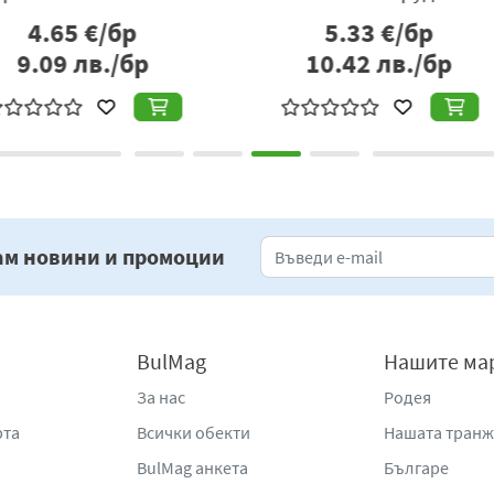
www.katarzyna.bg
р
17.44
€/бр
бр
34.11
лв./бр
1
ам новини и промоции
BulMag
Нашите ма
За нас
Родея
рта
Всички обекти
Нашата тран
BulMag анкета
Българе