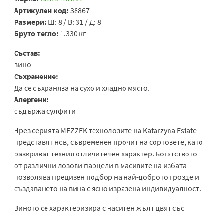
Артикулен код:
38867
Размери:
Ш: 8 / В: 31 / Д: 8
Бруто тегло:
1.330 кг
Състав:
вино
Съхранение:
Да се съхранява на сухо и хладно място.
Алергени:
съдържа сулфити
Чрез серията MEZZEK технолозите на Katarzyna Estate
представят нов, съвременен прочит на сортовете, като
разкриват техния отличителен характер. Богатството
от различни лозови парцели в масивите на избата
позволява прецизен подбор на най-доброто грозде и
създаването на вина с ясно изразена индивидуалност.
Виното се характеризира с наситен жълт цвят със