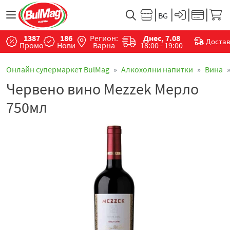
1387
186
Регион:
Днес, 7.08
Доста
Промо
Нови
Варна
18:00 - 19:00
Онлайн супермаркет BulMag
Алкохолни напитки
Вина
Червено вино Mezzek Мерло
750мл