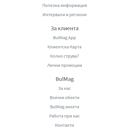
до запомнящ се послевкус. Виното отлежава 6 месеца
Полезна информация
във Френски дъбови бъчви – 35% от партидата.
Интервали и региони
Виното се съчетава много добре с паста, печени
червени меса или ризото.
За клиента
Сортов състав:
Мерло 100%
BulMag App
Клиентска Карта
Алкохолно съдържание:
14.50% vol
Колко струва?
Температура на консумация:
18⁰-20⁰ C
Лични промоции
Произведено и бутилирано в България от „
Катаржина
Естейт
“ ЕООД
BulMag
Централен офис:
гр. София, бул. Патриарх Евтимий 86
За нас
Винарската изба:
гр. Свиленград 6500, местност
Всички обекти
Бялата Пръст
тел:
088 560 6860
BulMag анкета
e-mail:
reservation@katarzyna.bg
Работа при нас
www.katarzyna.bg
Контакти