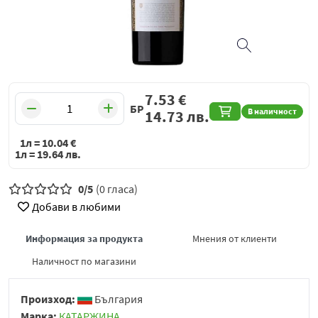
7.53
€
БР
В наличност
14.73
лв.
1л =
10.04
€
1л =
19.64
лв.
0/5
(0 гласа)
Добави в любими
Информация за продукта
Мнения от клиенти
Наличност по магазини
Произход:
България
Марка:
КАТАРЖИНА