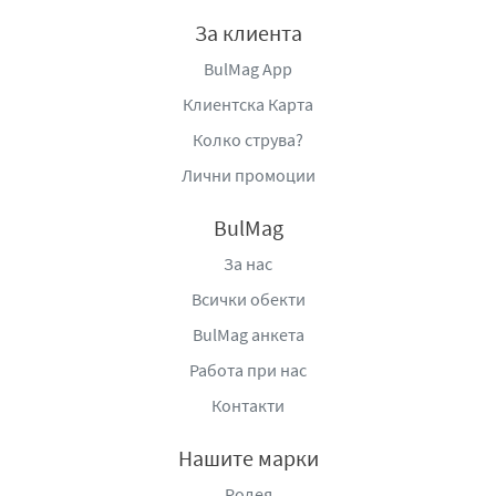
За клиента
BulMag App
Клиентска Карта
Колко струва?
Лични промоции
BulMag
За нас
Всички обекти
BulMag анкета
Работа при нас
Контакти
Нашите марки
Родея