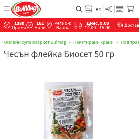
1380
162
Регион:
Днес, 9.08
Доста
Промо
Нови
Варна
14:00 - 15:00
Онлайн супермаркет BulMag
Пакетирани храни
Подпра
Чесън флейка Биосет 50 гр