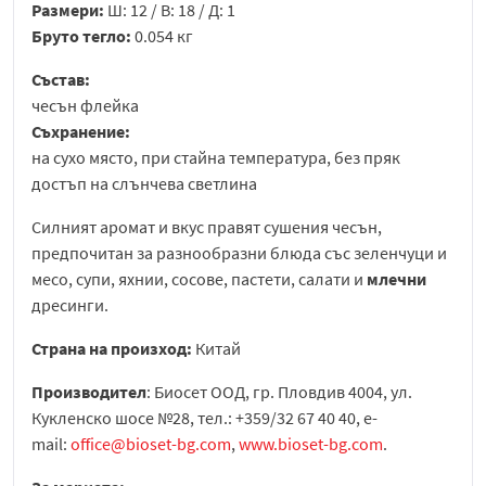
Размери:
Ш: 12 / В: 18 / Д: 1
Бруто тегло:
0.054 кг
Състав:
чесън флейка
Съхранение:
на сухо място, при стайна температура, без пряк
достъп на слънчева светлина
Силният аромат и вкус правят сушения чесън,
предпочитан за разнообразни блюда със зеленчуци и
месо, супи, яхнии, сосове, пастети, салати и
млечни
дресинги.
Страна на произход:
Китай
Производител
: Биосет ООД, гр. Пловдив 4004, ул.
Кукленско шосе №28, тел.: +359/32 67 40 40, e-
mail:
office@bioset-bg.com
,
www.bioset-bg.com
.