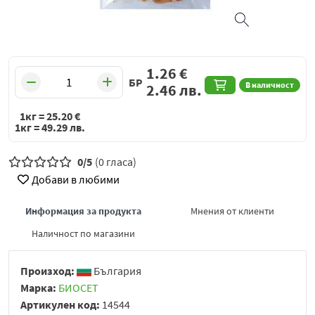
1.26
€
БР
В наличност
2.46
лв.
1кг =
25.20
€
1кг =
49.29
лв.
0/5
(0 гласа)
Добави в любими
Информация за продукта
Мнения от клиенти
Наличност по магазини
Произход:
България
Марка:
БИОСЕТ
Артикулен код:
14544