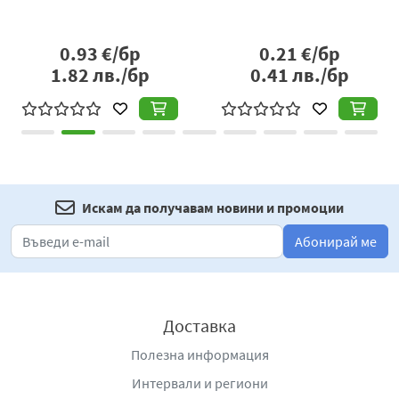
производствените си мощности, продуктовата си
номенклатура и разширява своите пазарни позици.
0.93
€/бр
0.21
€/бр
1.82
лв./бр
0.41
лв./бр
Искам да получавам новини и промоции
Абонирай ме
Доставка
Полезна информация
Интервали и региони