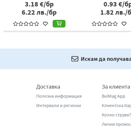
3.18
€/бр
0.93
€/б
6.22
лв./бр
1.82
лв./
Искам да получав
Доставка
За клиента
Полезна информация
BulMag App
Интервали и региони
Клиентска Ка
Колко струва?
Лични промо