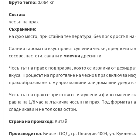
Бруто тегло:
0.064 кг
Състав:
чесън на прах
Съхранение:
на сухо място, при стайна температура, без пряк достъп на
Силният аромат и вкус правят сушения чесън, предпочитан 
сосове, пастети, салати и
млечни
дресинги.
Чесънът на прах е подправка, която се извлича от дехидра
вкуса. Процесът на приготвяне на чеснов прах включва из
прахообразяването му чрез машини или домашни уреди в 
Чесънът на прах се приготвя от изсушени и фино смлени с
равна на 1/8 чаена лъжичка чесън на прах. Под формата на
сладникави и не толкова остри.
Страна на произход:
Китай
Производител
: Биосет ООД, гр. Пловдив 4004, ул. Кукленско