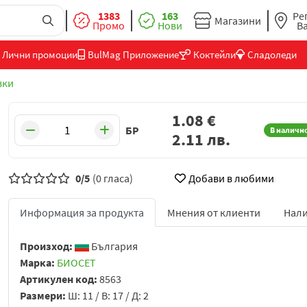
1383
163
Ре
Магазини
Промо
Нови
В
Лични промоции
BulMag Приложение
Коктейли
Сладоледи
вки
1.08
€
БР
В наличн
2.11
лв.
0/5
(0 гласа)
Добави в любими
Информация за продукта
Мнения от клиенти
Нали
Произход:
България
Марка:
БИОСЕТ
Артикулен код:
8563
Размери:
Ш: 11 / В: 17 / Д: 2