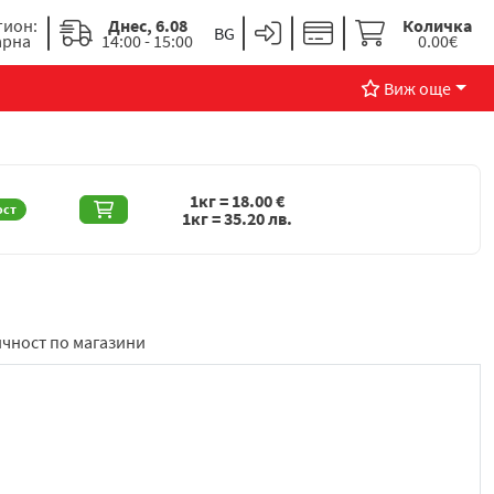
гион:
Днес, 6.08
Количка
арна
14:00 - 15:00
0.00€
Виж още
1кг =
18.00
€
ост
1кг =
35.20
лв.
чност по магазини