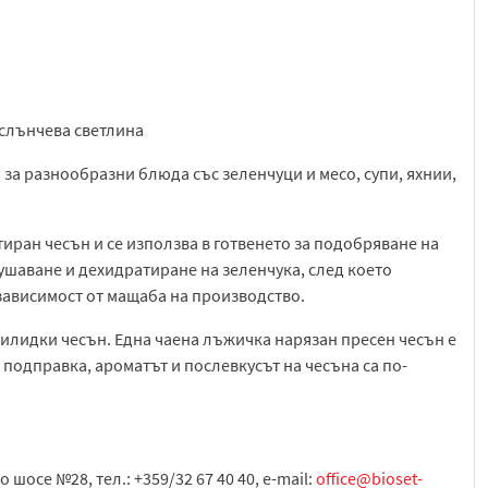
 слънчева светлина
за разнообразни блюда със зеленчуци и месо, супи, яхнии,
тиран чесън и се използва в готвенето за подобряване на
сушаване и дехидратиране на зеленчука, след което
зависимост от мащаба на производство.
килидки чесън. Една чаена лъжичка нарязан пресен чесън е
 подправка, ароматът и послевкусът на чесъна са по-
 шосе №28, тел.: +359/32 67 40 40, e-mail:
office@bioset-