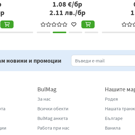
р
1.08
€/бр
бр
2.11
лв./бр
1
ам новини и промоции
BulMag
Нашите ма
За нас
Родея
рта
Всички обекти
Нашата тран
BulMag анкета
Българе
ции
Работа при нас
Ванила