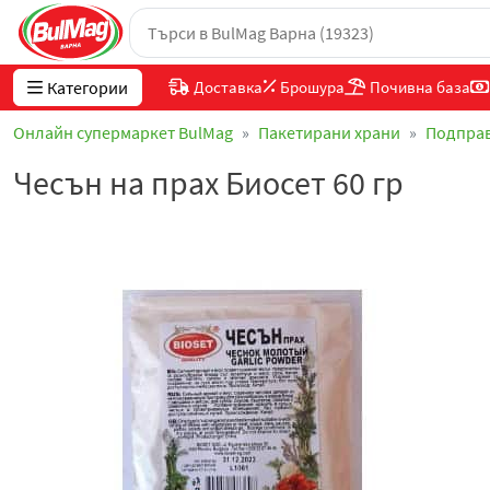
Категории
Доставка
Брошура
Почивна база
Онлайн супермаркет BulMag
Пакетирани храни
Подпра
Чесън на прах Биосет 60 гр