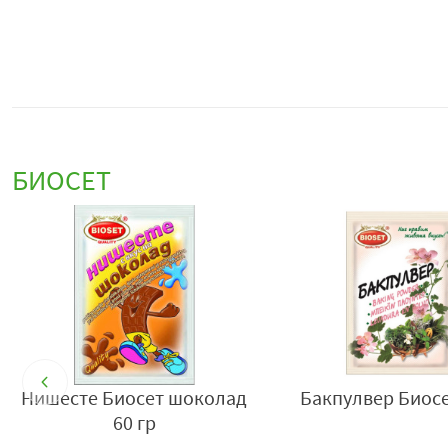
БИОСЕТ
Чубрица по Шопски Биосет
Сминдух Биосет 
100 гр