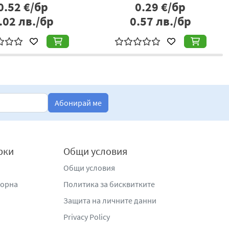
0.52
€/бр
0.29
€/бр
.02
лв./бр
0.57
лв./бр
Абонирай ме
рки
Общи условия
Общи условия
жорна
Политика за бисквитките
Защита на личните данни
Privacy Policy