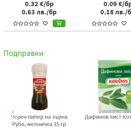
1.33
€/бр
0.98
€/бр
2.60
лв./бр
1.92
лв./б
Подправки
Черен пипер на зърна
Дафинов лист Кот
Рубо, мелничка 35 гр