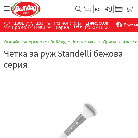
1381
163
Регион:
Днес, 9.08
Доста
Промо
Нови
Варна
14:00 - 15:00
Онлайн супермаркет BulMag
Козметика
Други
Аксес
Четка за руж Standelli бежова
серия