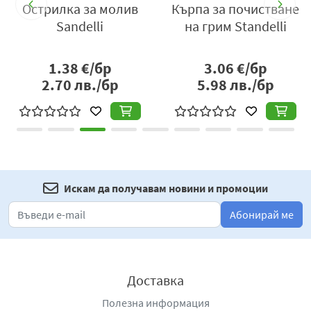
е
Острилка за молив
Кърпа за почистване
Sandelli
на грим Standelli
1.38
€/бр
3.06
€/бр
2.70
лв./бр
5.98
лв./бр
Искам да получавам новини и промоции
Абонирай ме
Доставка
Полезна информация