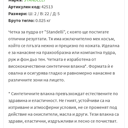
Артикулен код:
42513
Размери:
Ш: 2 / В: 22 / Д: 5
Бруто тегло:
0.025 кг
Четка за пудра от "Standelli", с която ще постигате
отлични резултати. Тя има изключително мек косъм,
който се плъзга нежно и прецизно по кожата. Идеална
е за нанасяне на прахообразна или компактна пудра,
руж и фон дьо тен. Четката е изработена от
висококачествени синтетични влакна*. Формата ѝ е
овална и осигурява гладко и равномерно нанасяне в
различните зони на лицето.
* Синтетичните влакна превъзхождат естествените по
здравина и еластичност. Не гният, устойчиви са на
изтриване и атмосферни условия, не се променят под
действие на окислители, масла и други. Тези влакна са
здрави, еластични, издръжливи и лесно се почистват.