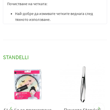
Почистване на четката:
Най-добре да измивате четките веднага след
тяхното използване.
Измивайте внимателно четките с шампоан, а не
със сапун.
Изплаквайте четките с хладка вода, като търкате
в посока към върха. По възможност избягвайте да
мокрите скобата.
След измиването, внимателно изцедете водата, за
STANDELLI
да запазите формата на четката.
Позволете на четките да изсъхват на стайна
температура при лек наклон с върховете надолу
или подсушавайте със салфетка или мека кърпа.
St гъба за премахване
Пинсета Standelli