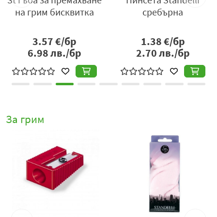
а
на грим бисквитка
сребърна
3.57
€/бр
1.38
€/бр
6.98
лв./бр
2.70
лв./бр
За грим