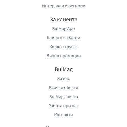
Интервали и региони
За клиента
BulMag App
Клиентска Карта
Колко струва?
Лични промоции
BulMag
За нас
Всички обекти
BulMag анкета
Работа при нас
Контакти