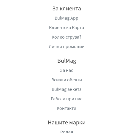
За клиента
BulMag App
Клиентска Карта
Колко струва?
Лични промоции
BulMag
За нас
Всички обекти
BulMag анкета
Работа при нас
Контакти
Нашите марки
Родея