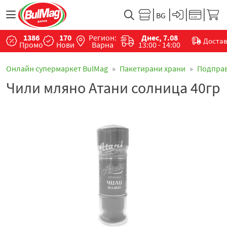
1386
170
Регион:
Днес, 7.08
Доста
Промо
Нови
Варна
13:00 - 14:00
Онлайн супермаркет BulMag
Пакетирани храни
Подпра
Чили мляно Атани солница 40гр