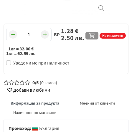
1.28
€
БР
Не е наличен
2.50
лв.
1кг =
32.00
€
1кг =
62.59
лв.
Уведоми ме при наличност
0/5
(0 гласа)
Добави в любими
Информация за продукта
Мнения от клиенти
Наличност по магазини
Произход:
България