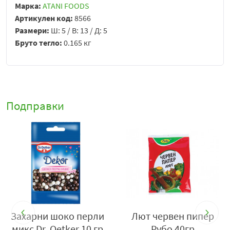
Марка:
ATANI FOODS
Артикулен код:
8566
Размери:
Ш: 5 / В: 13 / Д: 5
Бруто тегло:
0.165 кг
Подправки
Захарни шоко перли
Лют червен пипер
микс Dr. Oetker 10 гр
Рубо 40гр