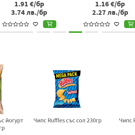
р
1.16
€/бр
Дистрибутор
: Амперел ООД, гр. София, бул. Братя Бъкстон №
бр
2.27
лв./бр
3
www.amperel.net
.
- 17%
is Blue
Чипс Chio Intense Кетчуп
Чипс то
120гр