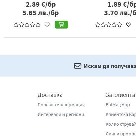
1.63
€/бр
1.86
€/б
3.19
лв./бр
3.64
лв./
Искам да получав
Доставка
За клиента
Полезна информация
BulMag App
Интервали и региони
Клиентска Ка
Колко струва?
Лични промо