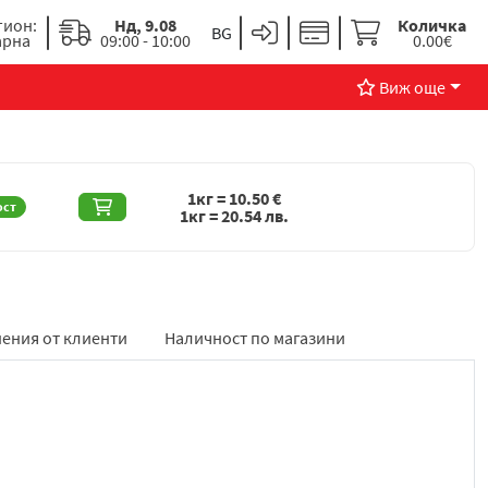
гион:
Нд, 9.08
Количка
арна
09:00 - 10:00
0.00€
Виж още
1кг =
10.50
€
ост
1кг =
20.54
лв.
ения от клиенти
Наличност по магазини