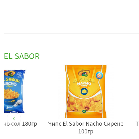
EL SABOR
Чипс El Sabor Nacho Сирене
Тортила питка El
100гр
бр.