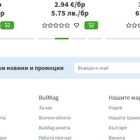
2.06
€/бр
р
1.71
€/бр
бр
3.34
лв./бр
3
ам новини и промоции
BulMag
Нашите ма
За нас
Родея
рта
Всички обекти
Нашата тран
BulMag анкета
Българе
ции
Работа при нас
Ванила