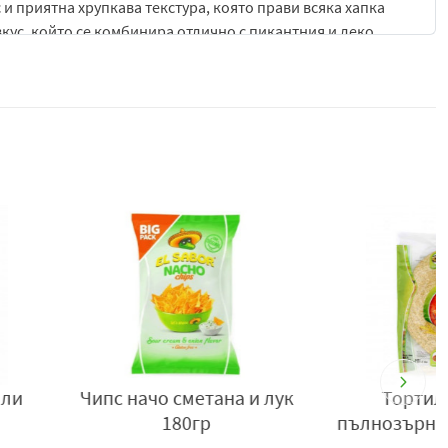
и приятна хрупкава текстура, която прави всяка хапка
кус, който се комбинира отлично с пикантния и леко
сирани така, че да осигурят отчетлива лютивина, без да
ревичен вкус, след което постепенно се развива свежата
 затоплящ, като същевременно оставя свеж и ароматен
ещане и прави чипса подходящ за любителите на по-
 консумация, както и за комбиниране с различни сосове и
ни сосове и
млечни
дипове, които допълват и балансират
ечери, споделени плата или като акцент към различни
халапеньо, този начос чипс предлага динамично и
и приятна лютива нотка.
ачо сметана и лук
Тортили El Sabor
30 22620 31020/+30 22620 31188/+30 22620 31333,
180гр
пълнозърнеста 8 бр./360гр