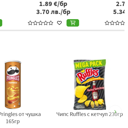
1.89
€/бр
2.73
€/бр
40, ет. 8; тел: 02/8182665, e-mail:
sofia@amperel.net
,
.70
лв./бр
5.34
лв./бр
ртила Takis Fuego
Прингълс футбол картофи
55гр
с добавки 165р