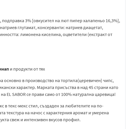
, подправка 3% [овкусител на лют пипер халапеньо 16,3%],
натриев глутамат, консерванти: натриев диацетат,
инността: лимонена киселина, оцветители (екстракт от
инап
и продукти от тях
а основно в производство на тортила(церевичен) чипс,
икански характер. Марката присъства в над 45 страни като
а на EL SABOR се прави само от 100% натурална царевица!
кс в текс-мекс стил, създаден за любителите на по-
та текстура на начос с характерния аромат и умерена
укта свеж и интензивен вкусов профил.