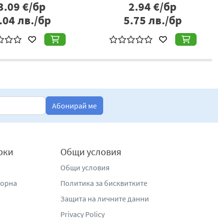
1.86
€/бр
3.09
€/бр
.64
лв./бр
6.04
лв./бр
Абонирай ме
рки
Общи условия
Общи условия
жорна
Политика за бисквитките
Защита на личните данни
Privacy Policy