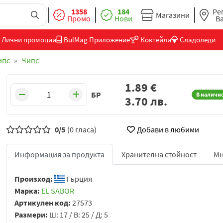
1358
184
Ре
Магазини
Промо
Нови
В
Лични промоции
BulMag Приложение
Коктейли
Сладоледи
ипс
Чипс
1.89
€
БР
В наличн
3.70
лв.
0/5
(0 гласа)
Добави в любими
Информация за продукта
Хранителна стойност
Мн
Произход:
Гърция
Марка:
EL SABOR
Артикулен код:
27573
Размери:
Ш: 17 / В: 25 / Д: 5