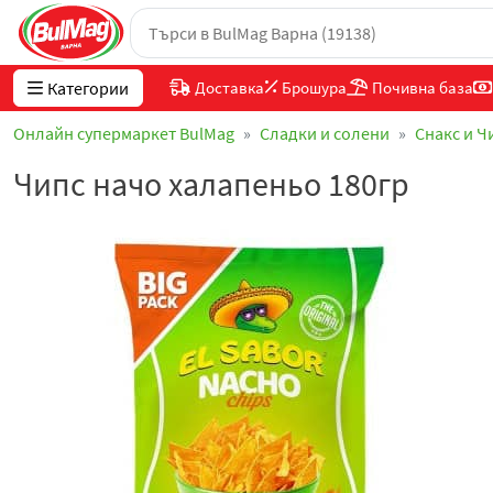
Категории
Доставка
Брошура
Почивна база
Онлайн супермаркет BulMag
Сладки и солени
Снакс и Ч
Чипс начо халапеньо 180гр