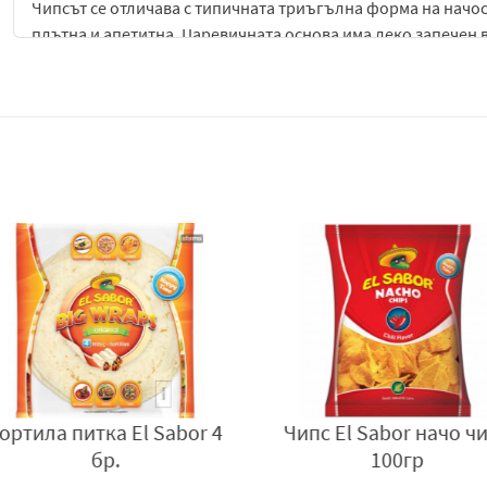
Чипсът се отличава с типичната триъгълна форма на начос 
плътна и апетитна. Царевичната основа има леко запечен в
зеленчуков характер на халапеньото. Подправките са балан
бъдат прекалено агресивни.
При консумация първоначално се усеща леко соленият и ца
пикантност на халапеньото. Лютивият акцент е приятен и
послевкус. Тази комбинация създава типично текс-мекс ус
интензивни снаксове.
Чипс „El Sabor Nacho“ с халапеньо е подходящ за директна
дипове. Съчетава се отлично със салса, гуакамоле, сирене
пикантния му характер. Подходящ е за партита, филмови в
текс-мекс рецепти.
Съчетавайки царевична хрупкавост и свежа пикантност от 
наситено вкусово изживяване с характерен текс-мекс стил 
 Sabor 4
Чипс El Sabor начо чили
Чипс н
Производител:
EL SABOR MEXICAN FOODS S.A, Гърция, тел: +
100гр
www.elsabor.gr