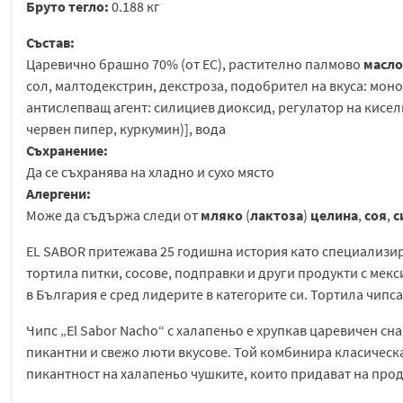
Бруто тегло:
0.188 кг
Състав:
Царевично брашно 70% (от ЕС), растително палмово
масло
сол, малтодекстрин, декстроза, подобрител на вкуса: моно
антислепващ агент: силициев диоксид, регулатор на кисел
червен пипер, куркумин)], вода
Съхранение:
Да се съхранява на хладно и сухо място
Алергени:
Може да съдържа следи от
мляко
(
лактоза
)
целина
,
соя
,
с
EL SABOR притежава 25 годишна история като специализир
тортила питки, сосове, подправки и други продукти с мекс
в България е сред лидерите в категорите си. Тортила чипс
Чипс „El Sabor Nacho“ с халапеньо е хрупкав царевичен сна
пикантни и свежо люти вкусове. Той комбинира класическа
пикантност на халапеньо чушките, които придават на прод