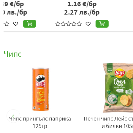
1.16
€/бр
1.91
€/б
2.27
лв./бр
3.74
лв./
Чипс
р
Чипс Doritos барбекю 90гр
Чипс тортила Tak
Heat 55гр