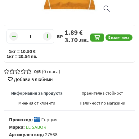
1.89
€
БР
В наличност
3.70
лв.
1кг =
10.50
€
1кг =
20.54
лв.
0/5
(0 гласа)
Добави в любими
Информация за продукта
Хранителна стойност
Мнения от клиенти
Наличност по магазини
Произход:
Гърция
Марка:
EL SABOR
Артикулен код:
27568