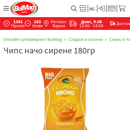
1381
163
Регион:
Днес, 9.08
Доста
Промо
Нови
Варна
13:00 - 14:00
Онлайн супермаркет BulMag
Сладки и солени
Снакс и Ч
Чипс начо сирене 180гр