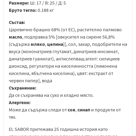
Размери:
Ш: 17 / В: 25 / Д: 5
Бруто тегло:
0.188 кг
Състав:
Царевично брашно 68% (от ЕС), растително палмово
масло
, подправка 5% [овкусител на сирене 56,8%
(съдържа
мляко
,
целина
)], сол, захар, подобрители на
вкуса (мононатриев глутамат, динатриев инозинат,
динатриев гуанилат), антислепващ агент: силициев
диоксид, регулатори на киселинността (лимонена
киселина, ябълчена киселина), цвят: екстракт от
червен пипер], вода
Съхранение:
Да се съхранява на сухо и хладно място.
Алергени:
Може да съдържа следи от
соя
,
синап
и продукти от
тях.
EL SABOR притежава 25 годишна история като