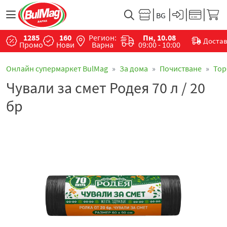
1285
160
Регион:
Пн, 10.08
Доста
Промо
Нови
Варна
09:00 - 10:00
Онлайн супермаркет BulMag
За дома
Почистване
Тор
Чували за смет Родея 70 л / 20
бр