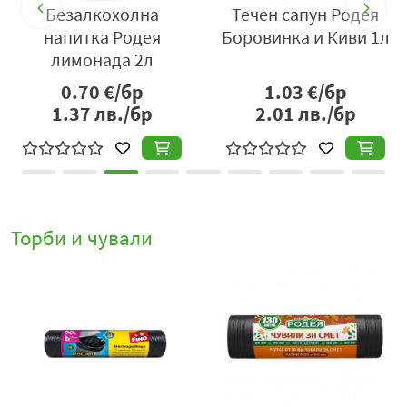
Безалкохолна
Течен сапун Родея
2л
напитка Родея
Боровинка и Киви 1л
лимонада 2л
0.70
€/бр
1.03
€/бр
1.37
лв./бр
2.01
лв./бр
Торби и чували