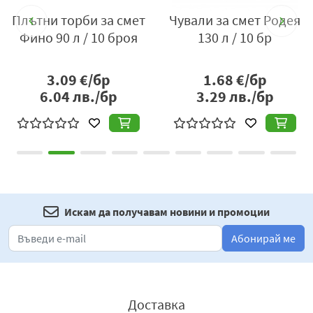
о
Плътни торби за смет
Чували за смет Родея
Фино 90 л / 10 броя
130 л / 10 бр
3.09
€/бр
1.68
€/бр
6.04
лв./бр
3.29
лв./бр
Искам да получавам новини и промоции
Абонирай ме
Доставка