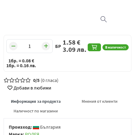
1.58
€
БР
В наличност
3.09
лв.
1бр. =
0.08
€
1бр. =
0.16
лв.
0/5
(0 гласа)
Добави в любими
Информация за продукта
Мнения от клиенти
Наличност по магазини
Произход:
България
Марка:
РОДЕЯ