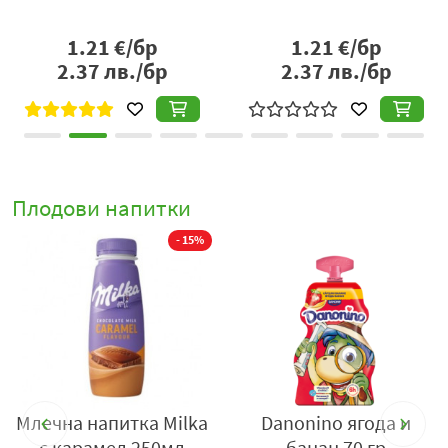
1.21
€/бр
1.21
€/бр
2.37
лв./бр
2.37
лв./бр
Плодови напитки
- 15%
да
Млечна напитка Мilka
Danonino ягода и
с карамел 250мл
банан 70 гр