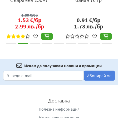
1.80
€/бр
1.53
€/бр
0.91
€/бр
2.99
лв./бр
1.78
лв./бр
Искам да получавам новини и промоции
Абонирай ме
Доставка
Полезна информация
Интервали и региони