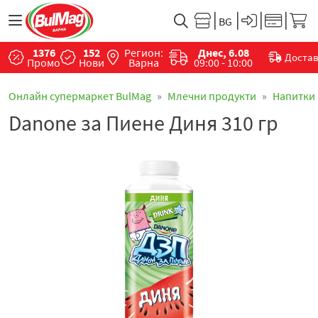
1376
152
Регион:
Днес, 6.08
Доста
Промо
Нови
Варна
09:00 - 10:00
Онлайн супермаркет BulMag
Млечни продукти
Напитки
Danone за Пиене Диня 310 гр