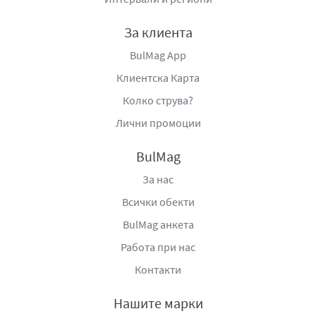
За клиента
BulMag App
Клиентска Карта
Колко струва?
Лични промоции
BulMag
За нас
Всички обекти
BulMag анкета
Работа при нас
Контакти
Нашите марки