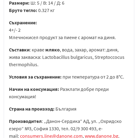
Размери:
Ш: 5 / В: 14 / Д: 6
Бруто тегло:
0.327 кг
Съхранение:
4+/- 2
Млечнокисел продукт за пиене с аромат на диня.
Съставки
: краве
мляко
, вода, захар, аромат: диня,
жива закваска: Lactobacillus bulgaricus, Streptoccocus
thermophilus.
Условия за съхранение:
при температура от 2 до 8°С.
Начин на консумация:
Разклати добре преди
консумация!
Страна на произход:
България
Производител
: „Данон-Сердика“ АД, ул. „Охридско
езеро“ №3, София 1330, тел. 02/9 300 493, e-
mail:
consumers.line@danone.com
,
www.danone.bg
.