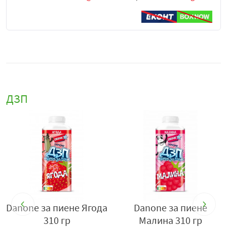
ДЗП
да
Danone за пиене Ягода
Danone за пиене
310 гр
Малина 310 гр