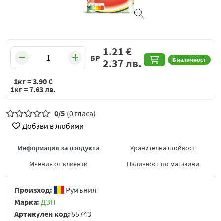
1.21
€
БР
В наличност
2.37
лв.
1кг =
3.90
€
1кг =
7.63
лв.
0/5
(0 гласа)
Добави в любими
Информация за продукта
Хранителна стойност
Мнения от клиенти
Наличност по магазини
Произход:
Румъния
Марка:
ДЗП
Артикулен код:
55743