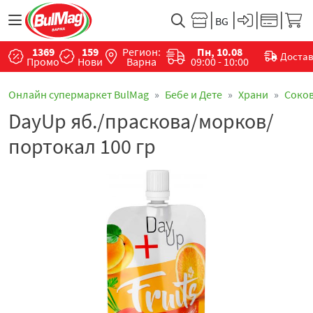
1369
159
Регион:
Пн, 10.08
Доста
Промо
Нови
Варна
09:00 - 10:00
Онлайн супермаркет BulMag
Бебе и Дете
Храни
Соко
DayUp яб./праскова/морков/
портокал 100 гр