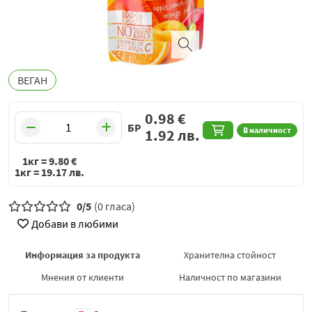
ВЕГАН
0.98
€
БР
В наличност
1.92
лв.
1кг =
9.80
€
1кг =
19.17
лв.
0/5
(0 гласа)
Добави в любими
Информация за продукта
Хранителна стойност
Мнения от клиенти
Наличност по магазини