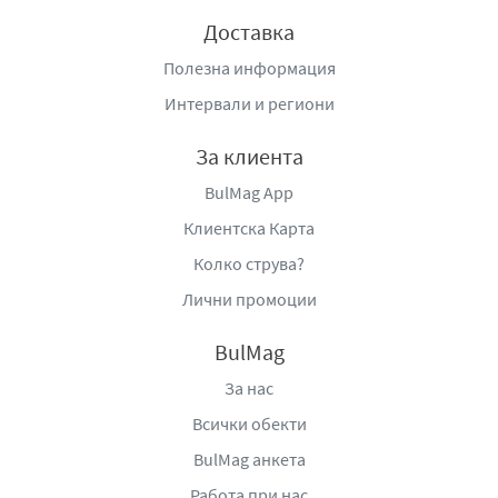
Доставка
Полезна информация
Интервали и региони
За клиента
BulMag App
Клиентска Карта
Колко струва?
Лични промоции
BulMag
За нас
Всички обекти
BulMag анкета
Работа при нас