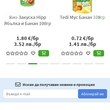
Дистрибутор
: Бебелан ООД, гр. София, ул.
Ботевградско шосе №247, тел: 02/4048606, e-
Био Закуска Hipp
Tedi Мус Банан 100гр
mail:
office@bebelan.bg
,
www.bebelan.bg
.
00
Ябълка и Банан 100гр
1.80
€/бр
0.72
€/бр
3.52
лв./бр
1.41
лв./бр
Искам да получавам новини и промоции
Абонирай ме