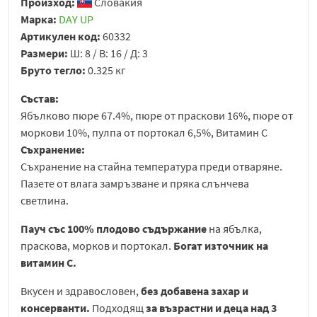
Произход:
Словакия
Марка:
DAY UP
Артикулен код:
60332
Размери:
Ш: 8 / В: 16 / Д: 3
Бруто тегло:
0.325 кг
Състав:
Ябълково пюре 67.4%, пюре от праскови 16%, пюре от
моркови 10%, пулпа от портокал 6,5%, Витамин C
Съхранение:
Съхранение на стайна температура преди отваряне.
Пазете от влага замръзване и пряка слънчева
светлина.
Пауч със 100% плодово съдържание
на ябълка,
праскова, морков и портокал.
Богат източник на
витамин С.
Вкусен и здравословен,
без добавена захар и
консерванти.
Подходящ
за възрастни и деца над 3