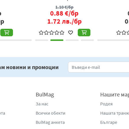
1.10
€/бр
р
0.88
€/бр
бр
1.72
лв./бр
0
ам новини и промоции
BulMag
Нашите ма
За нас
Родея
рта
Всички обекти
Нашата тран
BulMag анкета
Българе