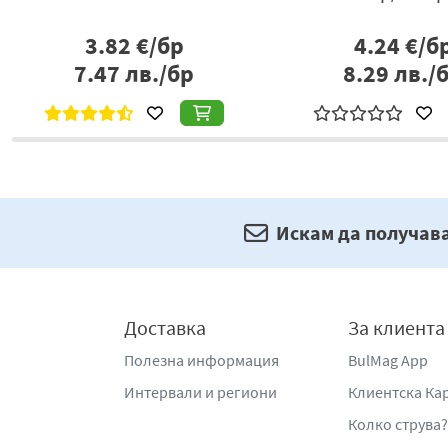
3.82
€/бр
4.24
€/б
7.47
лв./бр
8.29
лв./
Искам да получав
Доставка
За клиента
Полезна информация
BulMag App
Интервали и региони
Клиентска Ка
Колко струва?