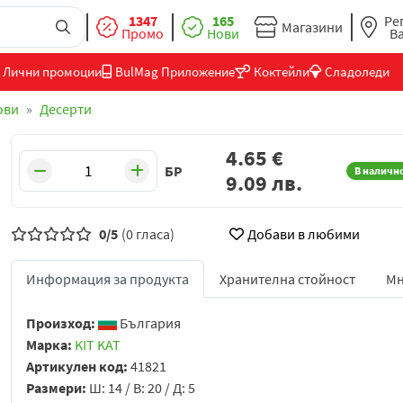
1347
165
Ре
Магазини
Промо
Нови
В
Лични промоции
BulMag Приложение
Коктейли
Сладоледи
ови
Десерти
4.65
€
БР
В наличн
9.09
лв.
0/5
(0 гласа)
Добави в любими
Информация за продукта
Хранителна стойност
Мн
Произход:
България
Марка:
KIT KAT
Артикулен код:
41821
Размери:
Ш: 14 / В: 20 / Д: 5