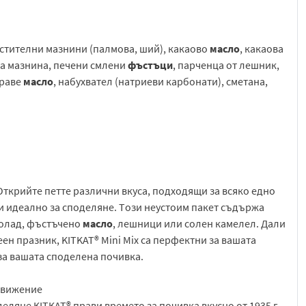
астителни мазнини (палмова, ший), какаово
масло
, какаова
на мазнина, печени смлени
фъстъци
, парченца от лешник,
краве
масло
, набухвател (натриеви карбонати), сметана,
Открийте петте различни вкуса, подходящи за всяко едно
и идеално за споделяне. Тoзи неустоим пакет съдържа
олад, фъстъчено
масло
, лешници или солен камелел. Дали
ен празник, KITKAT® Mini Mix са перфектни за вашата
 за вашата споделена почивка.
 движение
еляне KITKAT® прави времето за почивка вкусно от 1935 г.