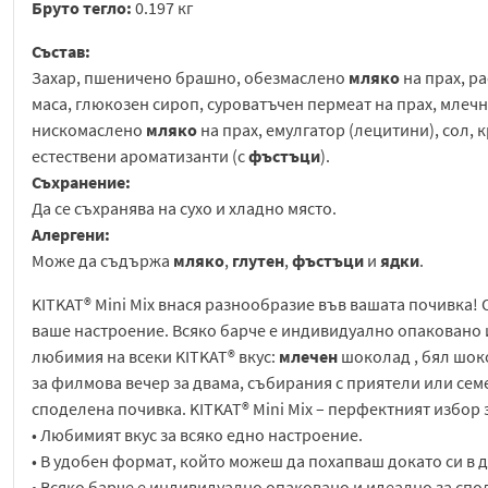
Бруто тегло:
0.197 кг
Състав:
Захар, пшеничено брашно, обезмаслено
мляко
на прах, р
маса, глюкозен сироп, суроватъчен пермеат на прах, млеч
нискомаслено
мляко
на прах, емулгатор (лецитини), сол, 
естествени ароматизанти (с
фъстъци
).
Съхранение:
Да се съхранява на сухо и хладно място.
Алергени:
Може да съдържа
мляко
,
глутен
,
фъстъци
и
ядки
.
KITKAT® Mini Mix внася разнообразие във вашата почивка! 
ваше настроение. Всяко барче е индивидуално опаковано 
любимия на всеки KITKAT® вкус:
млечен
шоколад , бял шок
за филмова вечер за двама, събирания с приятели или семе
споделена почивка. KITKAT® Mini Mix – перфектният избор
• Любимият вкус за всяко едно настроение.
• В удобен формат, който можеш да похапваш докато си в
• Всяко барче е индивидуално опаковано и идеално за спод