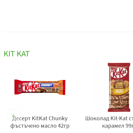
KIT KAT
к
Десерт KitKat Chunky
Шоколад Kit-Kat с
фъстъчено масло 42гр
карамел 99