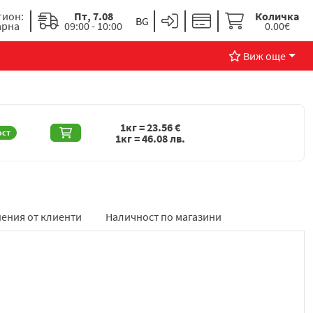
гион:
Пт, 7.08
Количка
арна
09:00 - 10:00
0.00€
Виж още
1кг =
23.56
€
ост
1кг =
46.08
лв.
ения от клиенти
Наличност по магазини