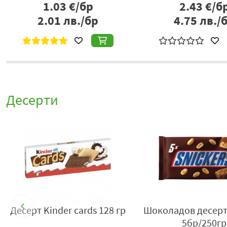
1.03
€/бр
2.43
€/б
2.01
лв./бр
4.75
лв./
Десерти
2
Десерт Kinder cards 128 гр
Шоколадов десерт 
5бр/250гр