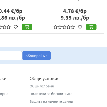
0.44
€/бр
4.78
€/бр
.86
лв./бр
9.35
лв./бр
Абонирай ме
рки
Общи условия
Общи условия
жорна
Политика за бисквитките
Защита на личните данни