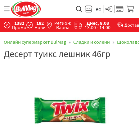
1382
182
Регион:
Днес, 8.08
Доста
Промо
Нови
Варна
13:00 - 14:00
Онлайн супермаркет BulMag
Сладки и солени
Шоколад
Десерт туикс лешник 46гр