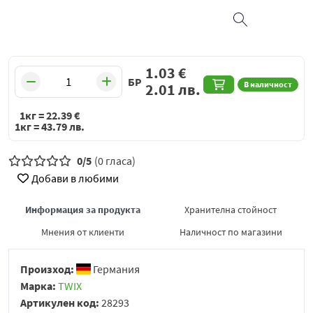
1.03
€
БР
В наличност
2.01
лв.
1кг =
22.39
€
1кг =
43.79
лв.
0/5
(0 гласа)
Добави в любими
Информация за продукта
Хранителна стойност
Мнения от клиенти
Наличност по магазини
Произход:
Германия
Марка:
TWIX
Артикулен код:
28293