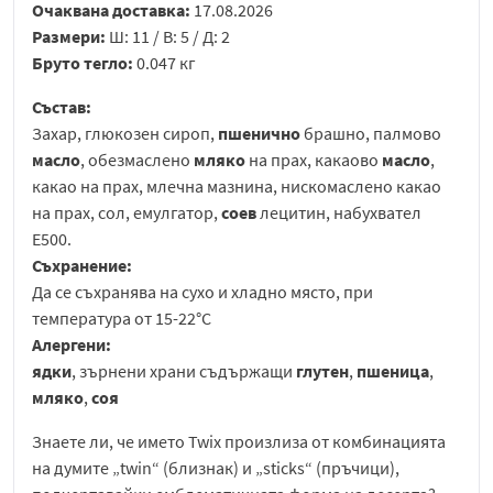
Очаквана доставка:
17.08.2026
Размери:
Ш: 11 / В: 5 / Д: 2
Бруто тегло:
0.047 кг
Състав:
Захар, глюкозен сироп,
пшенично
брашно, палмово
масло
, обезмаслено
мляко
на прах, какаово
масло
,
какао на прах, млечна мазнина, нискомаслено какао
на прах, сол, емулгатор,
соев
лецитин, набухвател
Е500.
Съхранение:
Да се съхранява на сухо и хладно място, при
температура от 15-22°C
Алергени:
ядки
, зърнени храни съдържащи
глутен
,
пшеница
,
мляко
,
соя
Знаете ли, че името Twix произлиза от комбинацията
на думите „twin“ (близнак) и „sticks“ (пръчици),