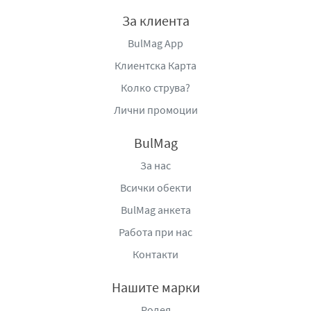
За клиента
BulMag App
Клиентска Карта
Колко струва?
Лични промоции
BulMag
За нас
Всички обекти
BulMag анкета
Работа при нас
Контакти
Нашите марки
Родея