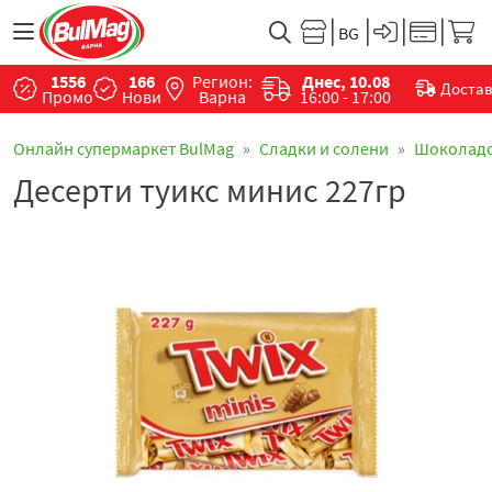
1556
166
Регион:
Днес, 10.08
Доста
Промо
Нови
Варна
16:00 - 17:00
Онлайн супермаркет BulMag
Сладки и солени
Шоколад
Десерти туикс минис 227гр