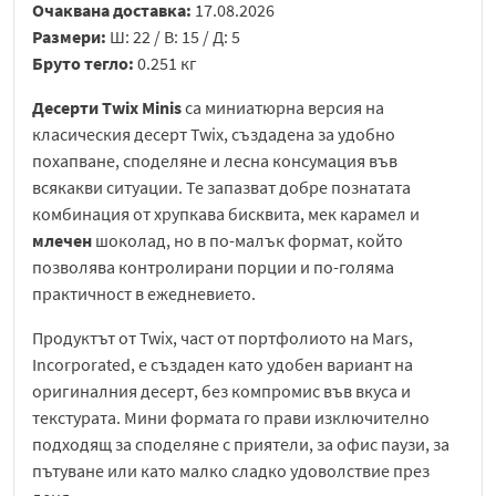
Очаквана доставка:
17.08.2026
Размери:
Ш: 22 / В: 15 / Д: 5
Бруто тегло:
0.251 кг
Десерти Twix Minis
са миниатюрна версия на
класическия десерт Twix, създадена за удобно
похапване, споделяне и лесна консумация във
всякакви ситуации. Те запазват добре познатата
комбинация от хрупкава бисквита, мек карамел и
млечен
шоколад, но в по-малък формат, който
позволява контролирани порции и по-голяма
практичност в ежедневието.
Продуктът от
Twix
, част от портфолиото на
Mars,
Incorporated
, е създаден като удобен вариант на
оригиналния десерт, без компромис във вкуса и
текстурата. Мини формата го прави изключително
подходящ за споделяне с приятели, за офис паузи, за
пътуване или като малко сладко удоволствие през