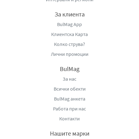
За клиента
BulMag App
Клиентска Карта
Колко струва?
Лични промоции
BulMag
За нас
Всички обекти
BulMag анкета
Работа при нас
Контакти
Нашите марки