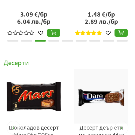
бисквита контрастира с мекотата на карамела, а
шоколадовата обвивка обединява всичко в завършен
3.09
€/бр
1.48
€/бр
десертен вкус. Тази хармония е причината продуктът
6.04
лв./бр
2.89
лв./бр
да бъде толкова разпознаваем и предпочитан от
любителите на шоколадови изкушения.
Десерти Twix Minis
са практичен и вкусен начин да се
насладите на класическия Twix в по-малък формат,
който съчетава удобство, споделяне и добре
Десерти
познатото удоволствие от комбинацията бисквита,
карамел и шоколад.
Шоколадов десерт
Десерт деър ети
Mars 5бр/225гр
мл.шоколад 44гр