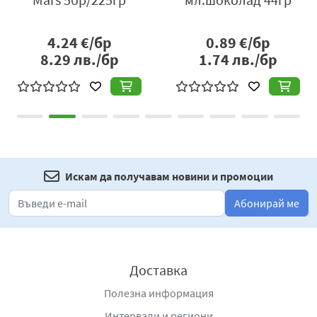
4.24
€/бр
0.89
€/бр
8.29
лв./бр
1.74
лв./бр
Искам да получавам новини и промоции
Абонирай ме
Доставка
Полезна информация
Интервали и региони