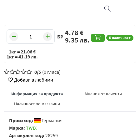
4.78
€
БР
В наличност
9.35
лв.
1кг =
21.06
€
1кг =
41.19
лв.
0/5
(0 гласа)
Добави в любими
Информация за продукта
Мнения от клиенти
Наличност по магазини
Произход:
Германия
Марка:
TWIX
Артикулен код:
26259