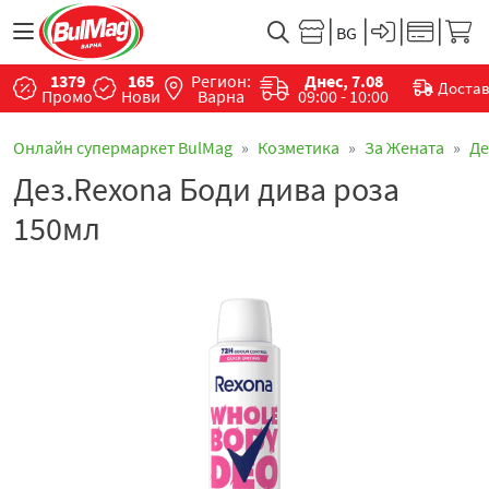
1379
165
Регион:
Днес, 7.08
Доста
Промо
Нови
Варна
09:00 - 10:00
Онлайн супермаркет BulMag
Козметика
За Жената
Де
Дез.Rexona Боди дива роза
150мл