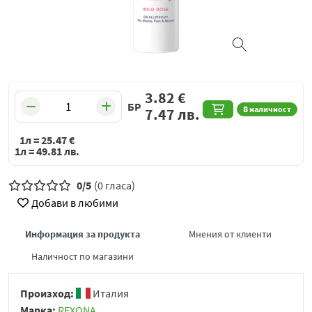
3.82
€
БР
В наличност
7.47
лв.
1л =
25.47
€
1л =
49.81
лв.
0/5
(0 гласа)
Добави в любими
Информация за продукта
Мнения от клиенти
Наличност по магазини
Произход:
Италия
Марка:
REXONA