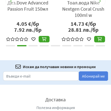
Дез.Dove Advanced
Тоал.вода Nike
Д
H
Passion Fruit 150мл
Nextgen Coral Crush
100ml w
4.05
€/бр
14.73
€/бр
7.92
лв./бр
28.81
лв./бр
Искам да получавам новини и промоции
Абонирай ме
Доставка
Полезна информация