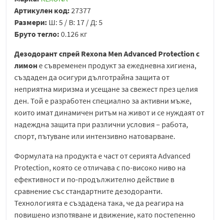
Артикулен код:
27377
Размери:
Ш: 5 / В: 17 / Д: 5
Бруто тегло:
0.126 кг
Дезодорант спрей Rexona Men Advanced Protection с
лимон
е съвременен продукт за ежедневна хигиена,
създаден да осигури дълготрайна защита от
неприятна миризма и усещане за свежест през целия
ден. Той е разработен специално за активни мъже,
които имат динамичен ритъм на живот и се нуждаят от
надеждна защита при различни условия – работа,
спорт, пътуване или интензивно натоварване.
Формулата на продукта е част от серията Advanced
Protection, която се отличава с по-високо ниво на
ефективност и по-продължително действие в
сравнение със стандартните дезодоранти.
Технологията е създадена така, че да реагира на
повишено изпотяване и движение, като постепенно