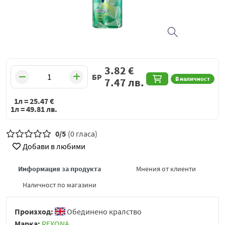
3.82
€
БР
В наличност
7.47
лв.
1л =
25.47
€
1л =
49.81
лв.
0/5
(0 гласа)
Добави в любими
Информация за продукта
Мнения от клиенти
Наличност по магазини
Произход:
Обединено кралство
Марка:
REXONA