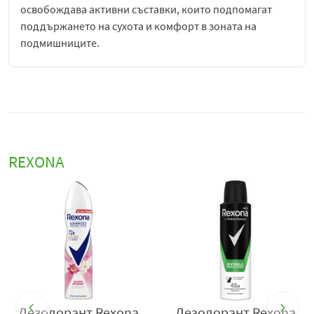
освобождава активни съставки, които подпомагат
поддържането на сухота и комфорт в зоната на
подмишниците.
Ароматът с лимон придава отчетливо свеж, цитрусов и
енергизиращ характер на продукта. Той съчетава лека
киселинност и чиста цитрусова свежест, която създава
усещане за чистота и динамика още при нанасяне.
Този аромат е балансиран така, че да бъде достатъчно
свеж и мъжествен, без да бъде прекалено тежък или
REXONA
натрапчив, което го прави подходящ за ежедневна
употреба.
Действието на
Rexona Men Advanced Protection с
лимон
е насочено към дълготрайна защита срещу
неприятна миризма, като същевременно поддържа
усещане за свежест през целия ден. Формулата е
създадена да издържа при различни нива на
активност, включително физическо натоварване,
Дезодорант Rexona
Дезодорант Rexona