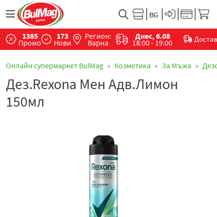
1385
173
Регион:
Днес, 6.08
Доста
Промо
Нови
Варна
18:00 - 19:00
Онлайн супермаркет BulMag
Козметика
За Мъжа
Дез
Дез.Rexona Мен Адв.Лимон
150мл