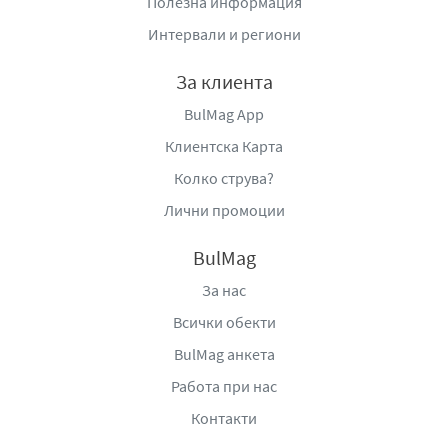
Полезна информация
Да се пази от пряка слънчева светлина.
Да не се излага на температури, по-високи от 50 С.
Интервали и региони
Да не се пръска към открит пламък или друг източник
на запалване.
За клиента
Да се пази от топлина, нагорещени повърхности,
BulMag App
искри, открит пламък и други източници на
Клиентска Карта
запалване.
Колко струва?
Лични промоции
BulMag
За нас
Всички обекти
BulMag анкета
Работа при нас
Контакти