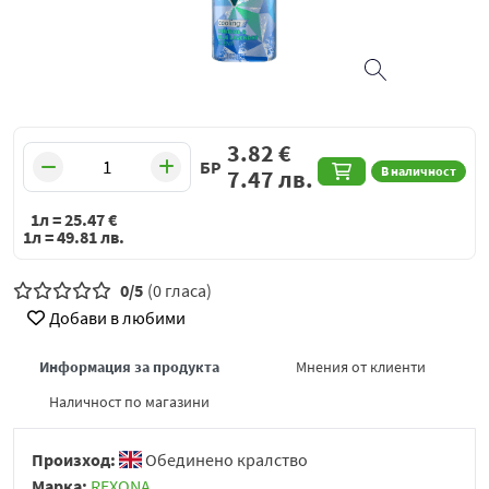
3.82
€
БР
В наличност
7.47
лв.
1л =
25.47
€
1л =
49.81
лв.
0/5
(0 гласа)
Добави в любими
Информация за продукта
Мнения от клиенти
Наличност по магазини
Произход:
Обединено кралство
Марка:
REXONA