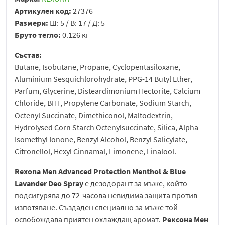
Артикулен код:
27376
Размери:
Ш: 5 / В: 17 / Д: 5
Бруто тегло:
0.126 кг
Състав:
Butane, Isobutane, Propane, Cyclopentasiloxane,
Aluminium Sesquichlorohydrate, PPG-14 Butyl Ether,
Parfum, Glycerine, Disteardimonium Hectorite, Calcium
Chloride, BHT, Propylene Carbonate, Sodium Starch,
Octenyl Succinate, Dimethiconol, Maltodextrin,
Hydrolysed Corn Starch Octenylsuccinate, Silica, Alpha-
Isomethyl Ionone, Benzyl Alcohol, Benzyl Salicylate,
Citronellol, Hexyl Cinnamal, Limonene, Linalool.
Rexona Men Advanced Protection Menthol & Blue
Lavander Deo Spray
e дезодорант за мъже, който
подсигурява до 72-часова невидима защита против
изпотяване. Създаден специално за мъже той
освобождава приятен охлаждащ аромат.
Рексона Мен