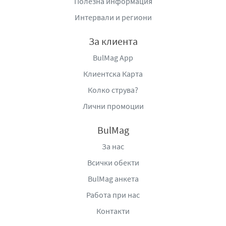
Полезна информация
силен освежаващ ментолов ефект, дълготрайно
действие и удобство при употреба, което го прави
Интервали и региони
подходящ за динамично и активно ежедневие.
За клиента
Начин на употреба:
BulMag App
Разклатете добре, използвайте като пръскате под
Клиентска Карта
мишниците от разстояние 15 см.
Колко струва?
Само за употреба под мишниците.
Избягвайте директно вдишване.
Лични промоции
Пръскайте за кратко на проветриви места, избягвайте
продължително пръскане. Използвайте само по
BulMag
предназначение. Да не се пръска близо до очите. Да
За нас
не се използва върху наранена кожа.
Всички обекти
Спрете употреба при поява на дразнене или обрив. Да
се съхранява извън обсега на деца.
BulMag анкета
Да не се пробива и изгаря, дори и след употреба.
Работа при нас
Контакти
Съд под налягане: може да експлодира при нагряване.
Да се пази от пряка слънчева светлина.