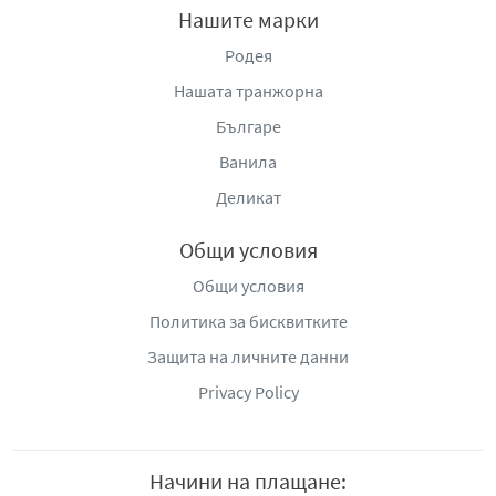
Нашите марки
Да не се излага на температури, по-високи от 50 С.
Да не се пръска към открит пламък или друг източник
Родея
на запалване.
Нашата транжорна
Да се пази от топлина, нагорещени повърхности,
Българе
искри, открит пламък и други източници на
запалване.
Ванила
Деликат
Общи условия
Общи условия
Политика за бисквитките
Защита на личните данни
Privacy Policy
Начини на плащане: