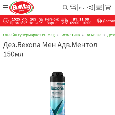
1525
165
Регион:
Вт, 11.08
Доста
Промо
Нови
Варна
09:00 - 10:00
Онлайн супермаркет BulMag
Козметика
За Мъжа
Дез
Дез.Rexona Мен Адв.Ментол
150мл