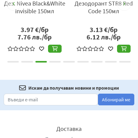
Дез. Nivea Black&White
Дезодорант STR8 Red
топлина, за да осигури по-ефективна защита в
Invisiblе 150мл
Code 150мл
активни моменти.
Спреят се нанася лесно и равномерно, като създава
3.97
€/бр
3.13
€/бр
сухо и леко усещане върху кожата. Формулата е
7.76
лв./бр
6.12
лв./бр
бързосъхнеща, което позволява удобна употреба без
лепкавост или остатъци по кожата и дрехите. Това го
прави практичен за ежедневна употреба,
включително непосредствено преди обличане.
Rexona Men Advanced Protection с ментол
е подходящ
за мъже с активен начин на живот, които търсят
Искам да получавам новини и промоции
надеждна защита и дълготрайна свежест. Той
комбинира функционалност и комфорт, като
Абонирай ме
осигурява увереност през целия ден независимо от
условията.
Като цяло продуктът представлява модерно и
Доставка
ефективно решение за ежедневна защита, съчетаващо