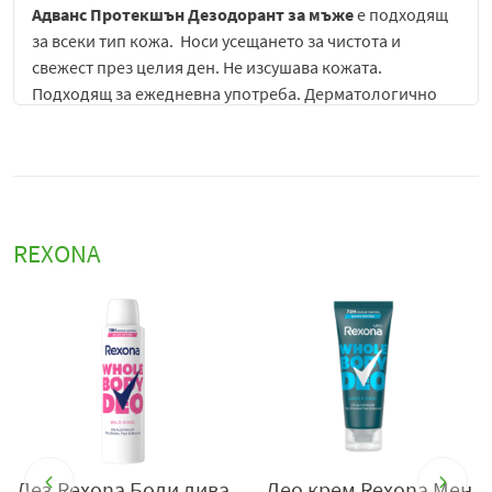
Адванс Протекшън Дезодорант за мъже
е подходящ
за всеки тип кожа. Носи усещането за чистота и
свежест през целия ден. Не изсушава кожата.
Подходящ за ежедневна употреба. Дерматологично
тестван продукт.
Дезодорант спрей Rexona Men Advanced Protection с
ментол
е високоефективен продукт за ежедневна
мъжка хигиена, създаден да осигури продължителна
защита от неприятна миризма и усещане за свежест
REXONA
дори при интензивно физическо натоварване и
динамичен начин на живот. Той е част от серията
Advanced Protection, която е разработена с фокус
върху по-високо ниво на контрол върху изпотяването
и по-дълготрайно усещане за комфорт.
Основната му концепция е да предоставя надеждна
защита през целия ден, като реагира на повишена
активност и подпомага поддържането на сухота в
Дез.Rexona Боди дива
Део крем Rexona Мен