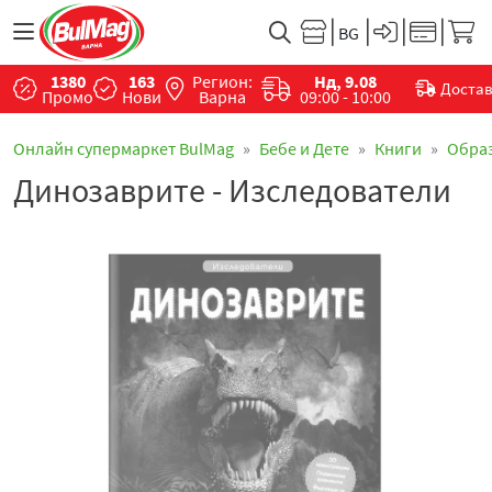
1380
163
Регион:
Нд, 9.08
Доста
Промо
Нови
Варна
09:00 - 10:00
Онлайн супермаркет BulMag
Бебе и Дете
Книги
Обра
Динозаврите - Изследователи