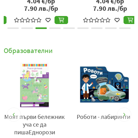
4.04
€/бр
4.04
€/бр
7.90
лв./бр
7.90
лв./бр
Образователни
и
Моят първи бележник
Роботи - лабиринти
уча се да
пишаЕднорози