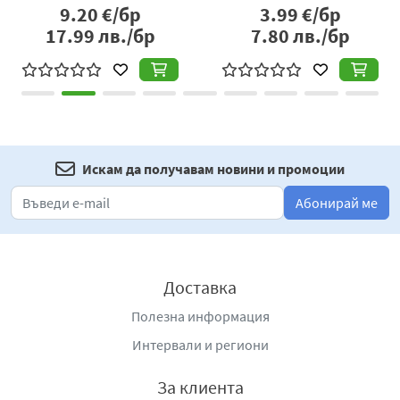
9.20
€/бр
3.99
€/бр
17.99
лв./бр
7.80
лв./бр
Искам да получавам новини и промоции
Абонирай ме
Доставка
Полезна информация
Интервали и региони
За клиента