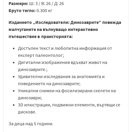
Размери:
Ш: 3 / В: 26 / Д: 26
Бруто тегло:
0.300 кг
Изданието „Изследователи: Динозаврите“ повежда
малчуганите на вълнуващо интерактивно
пътeшествие в праисторията:
Достъпен текст и любопитна информация от
експерт палеонтолог;
Дигитални изображения вдъхват живот на
динозаврите.;
Удивителни изследвания за анатомията и
поведението на динозаврите;
Уникални снимки на фосилизирани скелети на
динозаври;
3D илюстрации, подвижни елементи, въртящи се
дискове.
За деца над 5 години.