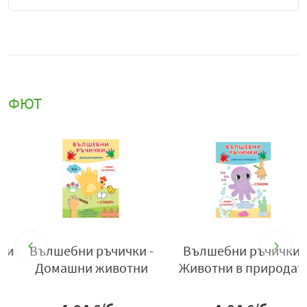
ФЮТ
Вълшебни ръчички -
Вълшебни ръчички -
Домашни животни
Животни в природата