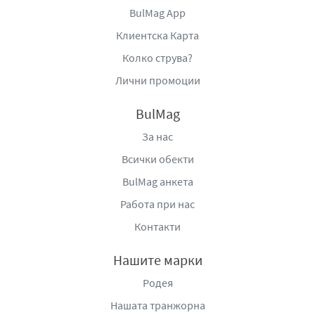
BulMag App
Клиентска Карта
Колко струва?
Лични промоции
BulMag
За нас
Всички обекти
BulMag анкета
Работа при нас
Контакти
Нашите марки
Родея
Нашата транжорна