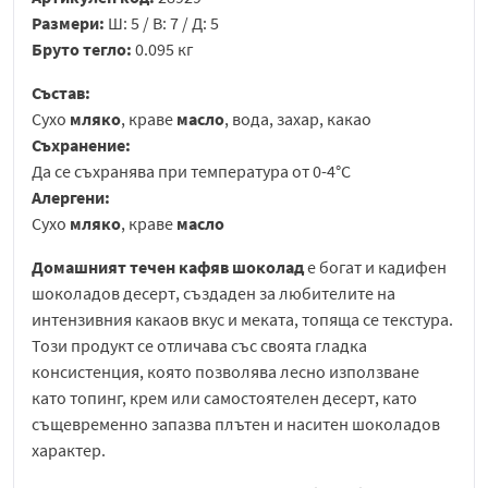
Размери:
Ш: 5 / В: 7 / Д: 5
Бруто тегло:
0.095 кг
Състав:
Сухо
мляко
, краве
масло
, вода, захар, какао
Съхранение:
Да се съхранява при температура от 0-4°C
Алергени:
Сухо
мляко
, краве
масло
Домашният течен кафяв шоколад
е богат и кадифен
шоколадов десерт, създаден за любителите на
интензивния какаов вкус и меката, топяща се текстура.
Този продукт се отличава със своята гладка
консистенция, която позволява лесно използване
като топинг, крем или самостоятелен десерт, като
същевременно запазва плътен и наситен шоколадов
характер.