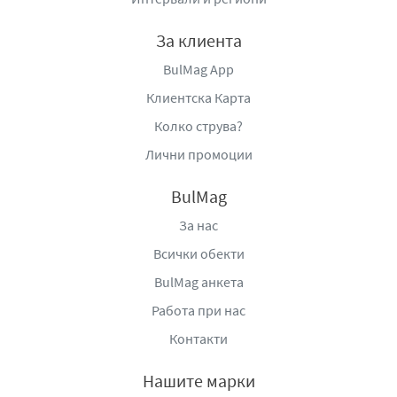
За клиента
BulMag App
Клиентска Карта
Колко струва?
Лични промоции
BulMag
За нас
Всички обекти
BulMag анкета
Работа при нас
Контакти
Нашите марки