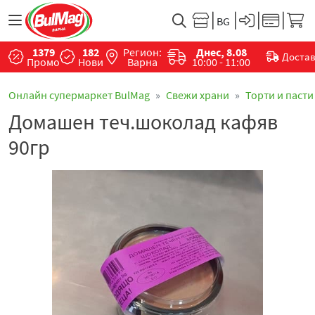
1379
182
Регион:
Днес, 8.08
Доста
Промо
Нови
Варна
10:00 - 11:00
Онлайн супермаркет BulMag
Свежи храни
Торти и пасти
Домашен теч.шоколад кафяв
90гр