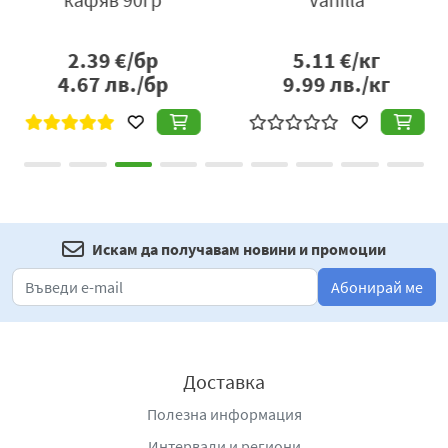
2.39
€/бр
5.11
€/кг
4.67
лв./бр
9.99
лв./кг
Искам да получавам новини и промоции
Абонирай ме
Доставка
Полезна информация
Интервали и региони