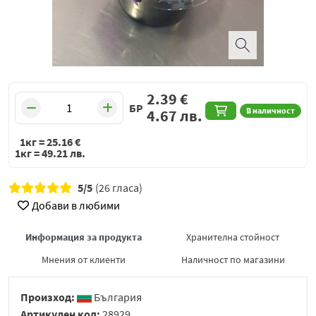
2.39
€
БР
В наличност
4.67
лв.
1кг =
25.16
€
1кг =
49.21
лв.
5/5
(26 гласа)
Добави в любими
Информация за продукта
Хранителна стойност
Мнения от клиенти
Наличност по магазини
Произход:
България
Артикулен код:
28929