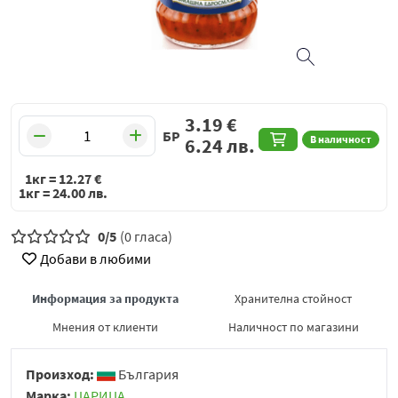
3.19
€
БР
В наличност
6.24
лв.
1кг =
12.27
€
1кг =
24.00
лв.
0/5
(0 гласа)
Добави в любими
Информация за продукта
Хранителна стойност
Мнения от клиенти
Наличност по магазини
Произход:
България
Марка:
ЦАРИЦА