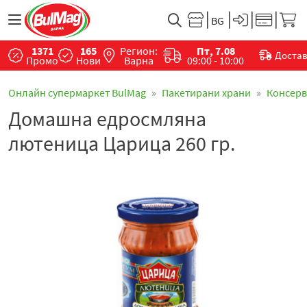
1371
165
Регион:
Пт, 7.08
Доста
Промо
Нови
Варна
09:00 - 10:00
Онлайн супермаркет BulMag
Пакетирани храни
Консер
Домашна едросмляна
лютеница Царица 260 гр.