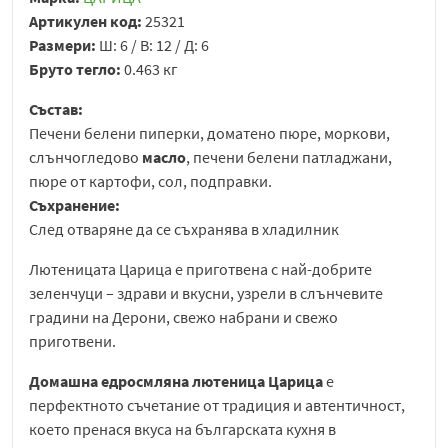
Артикулен код:
25321
Размери:
Ш: 6 / В: 12 / Д: 6
Бруто тегло:
0.463 кг
Състав:
Печени белени пиперки, доматено пюре, моркови,
слънчогледово
масло
, печени белени патладжани,
пюре от картофи, сол, подправки.
Съхранение:
След отваряне да се съхранява в хладилник
Лютеницата Царица е приготвена с най-добрите
зеленчуци – здрави и вкусни, узрели в слънчевите
градини на Дерони, свежо набрани и свежо
приготвени.
Домашна едросмляна лютеница Царица
е
перфектното съчетание от традиция и автентичност,
което пренася вкуса на българската кухня в