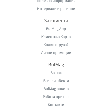
Полезна информация
традиционен метод на приготвяне, който ще придаде
Интервали и региони
уникален вкус на всяко ястие и ще превърне всяка
трапеза в истински празник за сетивата.
За клиента
Производител
: Консервна фабрика „Дерони“ ООД, гр.
BulMag App
Хасково, бул. „Съединение“ 86, тел.: +359 (38) 661
Клиентска Карта
167, e-mail:
deroni@deroni.com
,
www.deroni.com/home-
Колко струва?
bg-new.html
Лични промоции
BulMag
За нас
Всички обекти
BulMag анкета
Работа при нас
Контакти