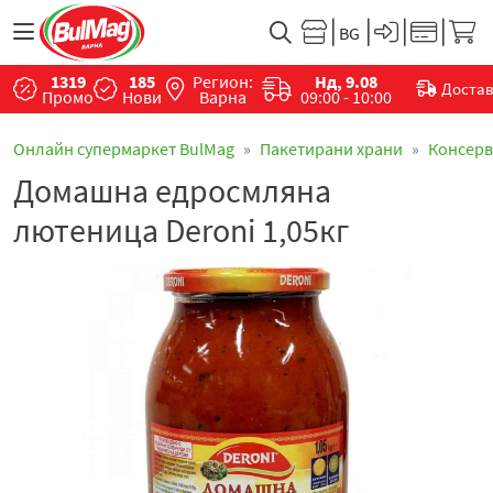
1319
185
Регион:
Нд, 9.08
Доста
Промо
Нови
Варна
09:00 - 10:00
Онлайн супермаркет BulMag
Пакетирани храни
Консер
Домашна едросмляна
лютеница Deroni 1,05кг