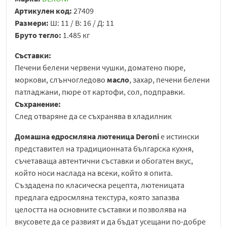
Артикулен код:
27409
Размери:
Ш: 11 / В: 16 / Д: 11
Бруто тегло:
1.485 кг
Съставки:
Печени белени червени чушки, доматено пюре,
моркови, слънчогледово
масло
, захар, печени белени
патладжани, пюре от картофи, сол, подправки.
Съхранение:
След отваряне да се съхранява в хладилник
Домашна едросмляна лютеница Deroni
е истински
представител на традиционната българска кухня,
съчетаваща автентични съставки и обогатен вкус,
който носи наслада на всеки, който я опита.
Създадена по класическа рецепта, лютеницата
предлага едросмляна текстура, която запазва
целостта на основните съставки и позволява на
вкусовете да се развият и да бъдат усещани по-добре