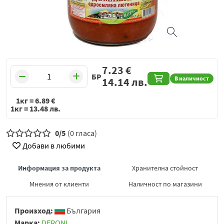
7.23
€
БР
В наличност
14.14
лв.
1кг =
6.89
€
1кг =
13.48
лв.
0/5
(0 гласа)
Добави в любими
Информация за продукта
Хранителна стойност
Мнения от клиенти
Наличност по магазини
Произход:
България
Марка:
DERONI