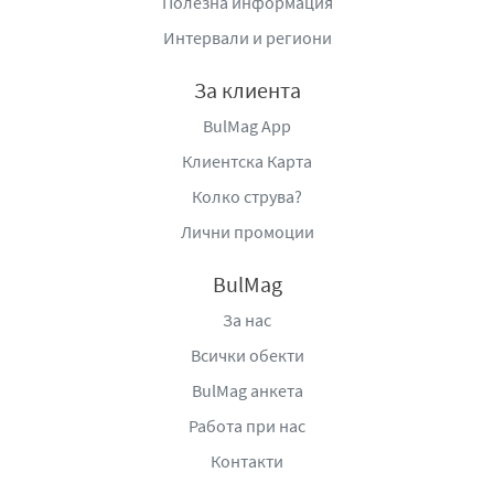
Полезна информация
идеален избор за любителите на качествената и
вкусна храна, която носи не само удовлетворение, но и
Интервали и региони
спомени за домашния уют.
За клиента
Едросмлени лютеници Дерони съхраняват магията и
BulMag App
очарованието на домашната българска кухня.
Прекрасно съчетание от зеленчуци, отгледани в
Клиентска Карта
слънчевите градини на Дерони. Хармония от узрели
Колко струва?
чушки, ръчно набрани, изпечени и приготвени в деня
Лични промоции
на беритбата. Лютеници произведени по домашна
рецепта, съчетаващи кулинарни умения, високи
BulMag
технологии и любов.
За нас
Производител
: Консервна фабрика „Дерони“ ООД, гр.
Всички обекти
Хасково, бул. „Съединение“ 86, тел.: +359 (38) 661
167, e-mail:
deroni@deroni.com
,
www.deroni.com/home-
BulMag анкета
bg-new.html
Работа при нас
Контакти