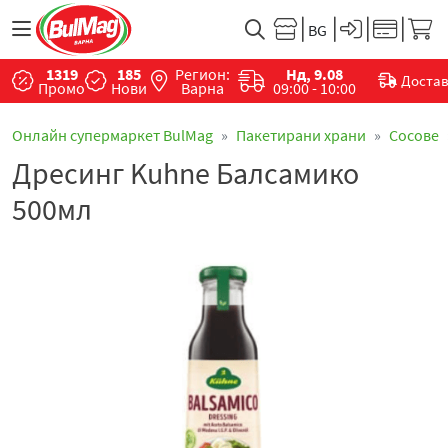
1319
185
Регион:
Нд, 9.08
Доста
Промо
Нови
Варна
09:00 - 10:00
Онлайн супермаркет BulMag
Пакетирани храни
Сосове
Дресинг Kuhne Балсамико
500мл