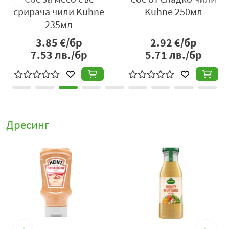
срирача чили Kuhne
Kuhne 250мл
235мл
3.85
€/бр
2.92
€/бр
7.53
лв./бр
5.71
лв./бр
Дресинг