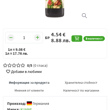
4.54
€
БР
В наличност
8.88
лв.
1л =
9.08
€
1л =
17.76
лв.
0/5
(0 гласа)
Добави в любими
Информация за продукта
Хранителна стойност
Мнения от клиенти
Наличност по магазини
Произход:
Германия
Марка:
KUHNE