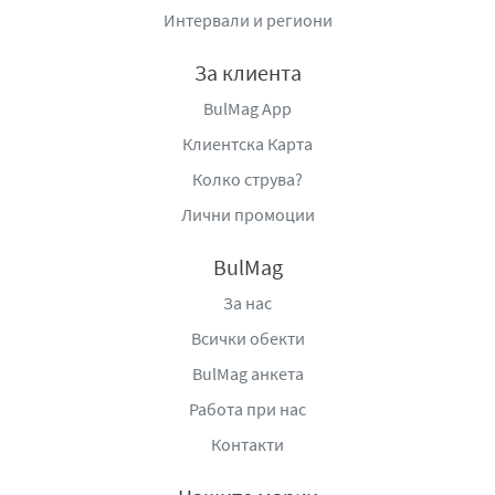
Интервали и региони
За клиента
BulMag App
Клиентска Карта
Колко струва?
Лични промоции
BulMag
За нас
Всички обекти
BulMag анкета
Работа при нас
Контакти