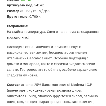
Артикулен код:
54142
Размери:
Ш: 8 / В: 18 / Д: 8
Бруто тегло:
0.700 кг
Съхранение:
На стайна температура. След отваряне да се съхранява
в хладилник!
Насладете се на типичния италиански вкус с
висококачествен зехтин, босилек и оригинален
италиански балсамов оцет. Особено подходящ с
домати и моцарела, както и с всички видове смесени
салати. Гастрономите го обичат, особено заради леко
сладката му нотка.
Съставки:
вода, 25% балсамов оцет di Modena I.G.P.
(винен оцет, концентрирана гроздова шира,
оцветител Е150d), глюкозо-фруктозен сироп, рапично
олио, сол, концентриран гроздов сок, захар, зехтин,