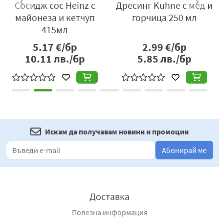
Сосидж сос Heinz с
Дресинг Kuhne с мед и
л
майонеза и кетчуп
горчица 250 мл
415мл
5.17
€/бр
2.99
€/бр
10.11
лв./бр
5.85
лв./бр
Искам да получавам новини и промоции
Абонирай ме
Доставка
Полезна информация