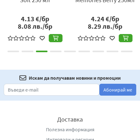
същевременно запазва нейния комфорт и мекота.
Неговата нежна формула го прави подходящ за
използване върху цялото тяло, като осигурява
4.13
€/бр
4.24
€/бр
приятно усещане след всяко измиване.
8.08
лв./бр
8.29
лв./бр
Практичната опаковка улеснява употребата в банята и
позволява удобно дозиране на продукта. Това го
прави подходящ както за домашна употреба, така и за
пътувания или фитнес, където е необходим надежден
и удобен душ гел.
Душ гел Алхимия с кокос съчетава ефективно
Искам да получавам новини и промоции
почистване, деликатна грижа и екзотичен аромат,
Абонирай ме
като предлага приятно и освежаващо изживяване за
ежедневна лична хигиена.
Предназначение:
За измиване на тяло.
Доставка
Полезна информация
Интервали и региони