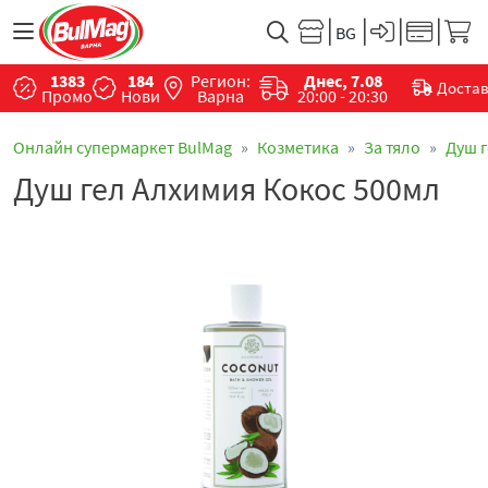
1383
184
Регион:
Днес, 7.08
Доста
Промо
Нови
Варна
20:00 - 20:30
Онлайн супермаркет BulMag
Козметика
За тяло
Душ 
Душ гел Алхимия Кокос 500мл