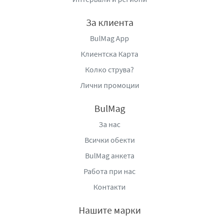
За клиента
BulMag App
Клиентска Карта
Колко струва?
Лични промоции
BulMag
За нас
Всички обекти
BulMag анкета
Работа при нас
Контакти
Нашите марки