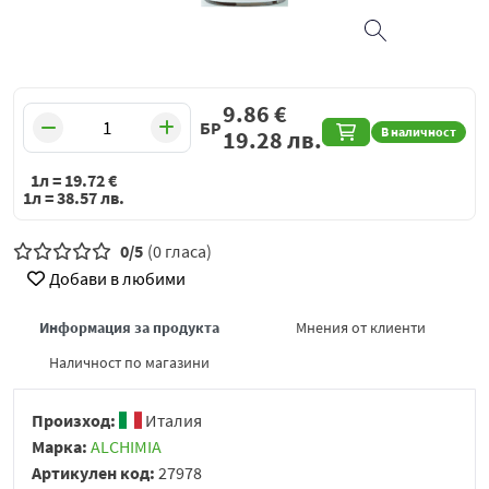
9.86
€
БР
В наличност
19.28
лв.
1л =
19.72
€
1л =
38.57
лв.
0/5
(0 гласа)
Добави в любими
Информация за продукта
Мнения от клиенти
Наличност по магазини
Произход:
Италия
Марка:
ALCHIMIA
Артикулен код:
27978