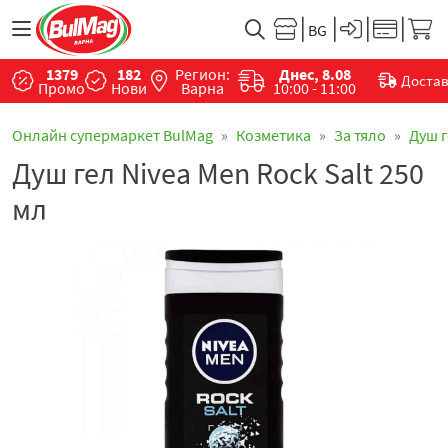
1379
182
Регион:
Днес, 8.08
Доста
Промо
Нови
Варна
10:00 - 11:00
Онлайн супермаркет BulMag
Козметика
За тяло
Душ 
Душ гел Nivea Men Rock Salt 250
мл