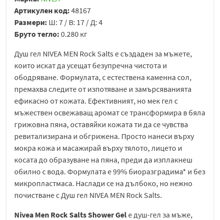
Артикулен код:
48167
Размери:
Ш: 7 / В: 17 / Д: 4
Бруто тегло:
0.280 кг
Душ гел NIVEA MEN Rock Salts е създаден за мъжете,
които искат да усещат безупречна чистота и
ободряване. Формулата, с естествена каменна сол,
премахва следите от изпотяване и замърсяванията
ефикасно от кожата. Ефективният, но мек гел с
мъжествен освежаващ аромат се трансформира в бяла
грижовна пяна, оставяйки кожата ти да се чувства
ревитализирана и обгрижена. Просто нанеси върху
мокра кожа и масажирай върху тялото, лицето и
косата до образуване на пяна, преди да изплакнеш
обилно с вода. Формулата е 99% биоразградима* и без
микропластмаса. Наслади се на дълбоко, но нежно
почистване с Душ гел NIVEA MEN Rock Salts.
Nivea Men Rock Salts Shower Gel
е душ-гел за мъже,