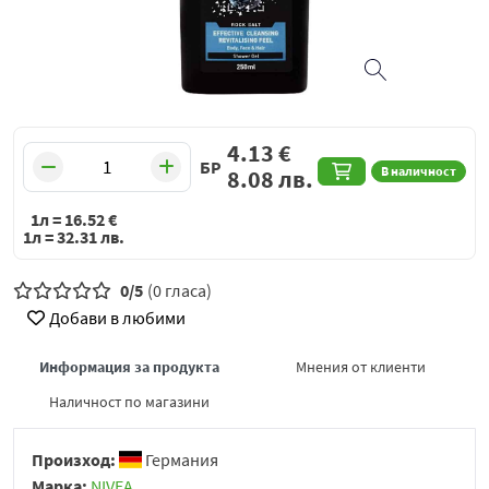
4.13
€
БР
В наличност
8.08
лв.
1л =
16.52
€
1л =
32.31
лв.
0/5
(0 гласа)
Добави в любими
Информация за продукта
Мнения от клиенти
Наличност по магазини
Произход:
Германия
Марка:
NIVEA