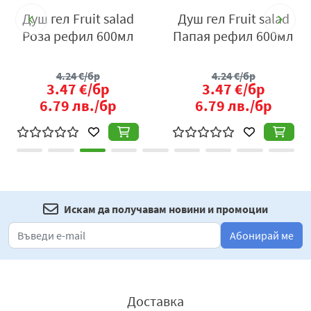
за външна употреба. Избягвайте контакт с очите.
Душ гел Fruit salad
Душ гел Fruit salad
Роза рефил 600мл
Папая рефил 600мл
Условия за съхранение:
Съхранявайте далече от
източници на светлина и топлина. Пазете от деца.
4.24
€/бр
4.24
€/бр
3.47
€/бр
3.47
€/бр
6.79
лв./бр
6.79
лв./бр
Искам да получавам новини и промоции
Абонирай ме
Доставка