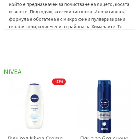
който е предназначен за почистване на лицето, косата
и тялото. Подходящ за всеки тип кожа. Иновативната
формула е обогатена е с микро фини пулверизирани
скални соли, извлечени от района на Хималаите. Те
нежно ексфолират кожата, като отстраняват мъртвите
клетки от нея. Съдържат полезни минерали и
микроелементи, които действат хидратиращо,
омекотяващо и подмладяващо върху кожата, а върху
косата - укрепващо и заздравяващо. Освен това,
NIVEA
скалните соли действат ревитализиращо и подсилват
естествената защитна бариера на кожата. Синьо-
- 23%
сивата консистенция, се превръща в бяла пяна при
къпане, която почиства дълбоко, но деликатно
кожата.
Нивеа Мен Рок Салтс Душ-гел за мъже с
каменна сол
има изразен дървесен аромат, който
създава дълготрайно усещане за чистота и свежест.
Подходящ за ежедневна употреба. Дерматологично
тестван продукт.
Душ гел Nivea Creme
Пяна за бръснене