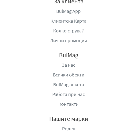
За клиента
BulMag App
Клиентска Карта
Колко струва?
Лични промоции
BulMag
За нас
Всички обекти
BulMag анкета
Работа при нас
Контакти
Нашите марки
Родея