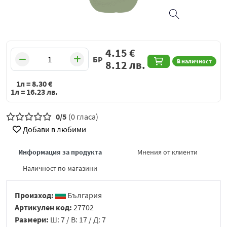
4.15
€
БР
В наличност
8.12
лв.
1л =
8.30
€
1л =
16.23
лв.
0/5
(0 гласа)
Добави в любими
Информация за продукта
Мнения от клиенти
Наличност по магазини
Произход:
България
Артикулен код:
27702
Размери:
Ш: 7 / В: 17 / Д: 7