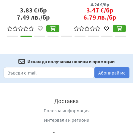
4.24
€/бр
3.83
€/бр
3.47
€/бр
7.49
лв./бр
6.79
лв./бр
Искам да получавам новини и промоции
Абонирай ме
Доставка
Полезна информация
Интервали и региони