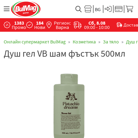
1383
184
Регион:
Сб, 8.08
Доста
Промо
Нови
Варна
09:00 - 10:00
Онлайн супермаркет BulMag
Козметика
За тяло
Душ 
Душ гел VB шам фъстък 500мл