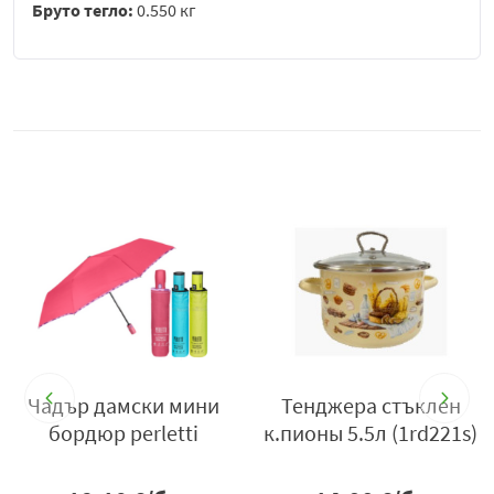
Бруто тегло:
0.550 кг
В
Чадър дамски мини
Тенджера стъклен
бордюр perletti
к.пионы 5.5л (1rd221s)