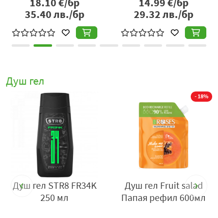
18.10
€/бр
14.99
€/бр
35.40
лв./бр
29.32
лв./бр
Душ гел
- 18%
k
Душ гел STR8 FR34K
Душ гел Fruit salad
250 мл
Папая рефил 600мл