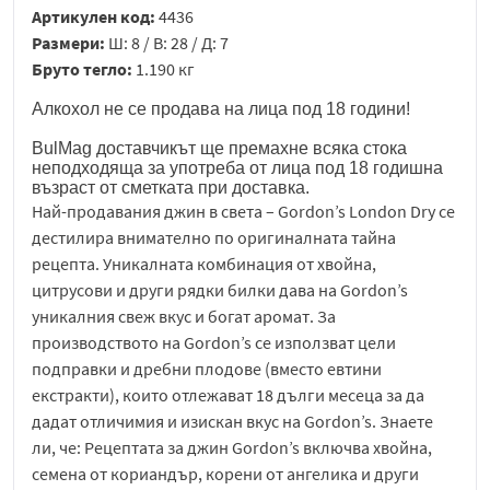
Артикулен код:
4436
Размери:
Ш: 8 / В: 28 / Д: 7
Бруто тегло:
1.190 кг
Алкохол не се продава на лица под 18 години!
BulMag доставчикът ще премахне всяка стока
неподходяща за употреба от лица под 18 годишна
възраст от сметката при доставка.
Най-продавания джин в света – Gordon’s London Dry се
дестилира внимателно по оригиналната тайна
рецепта. Уникалната комбинация от хвойна,
цитрусови и други рядки билки дава на Gordon’s
уникалния свеж вкус и богат аромат. За
производството на Gordon’s се използват цели
подправки и дребни плодове (вместо евтини
екстракти), които отлежават 18 дълги месеца за да
дадат отличимия и изискан вкус на Gordon’s. Знаете
ли, че: Рецептата за джин Gordon’s включва хвойна,
семена от кориандър, корени от ангелика и други