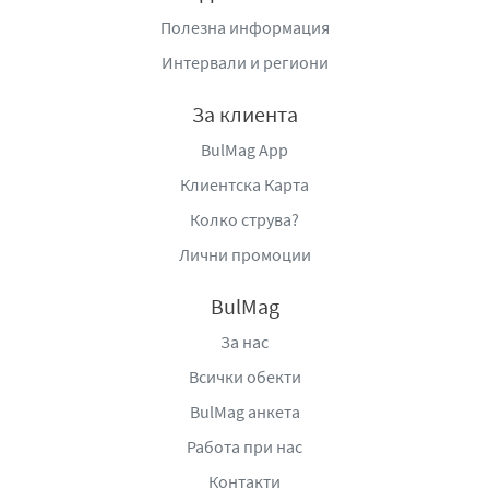
Полезна информация
Интервали и региони
За клиента
BulMag App
Клиентска Карта
Колко струва?
Лични промоции
BulMag
За нас
Всички обекти
BulMag анкета
Работа при нас
Контакти