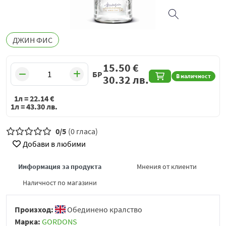
ДЖИН ФИС
15.50
€
БР
В наличност
30.32
лв.
1л =
22.14
€
1л =
43.30
лв.
0/5
(0 гласа)
Добави в любими
Информация за продукта
Мнения от клиенти
Наличност по магазини
Произход:
Обединено кралство
Марка:
GORDONS