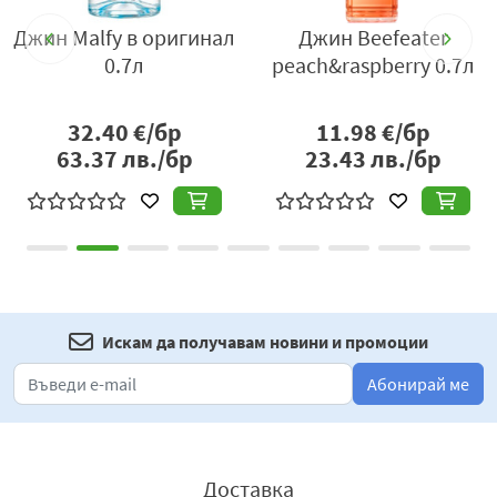
fy в оригинал
Джин Beefeater
Японски д
0.7л
peach&raspberry 0.7л
43% 
40
€/бр
11.98
€/бр
32.56
23.51
37
лв./бр
23.43
лв./бр
45.98
л
Искам да получавам новини и промоции
Абонирай ме
Доставка