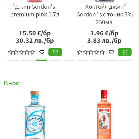
Джин Gordon's
Коктейл джин
premium pink 0.7л
Gordon`s с тоник 5%
250мл
15.50
€/бр
1.96
€/бр
30.32
лв./бр
3.83
лв./бр
Внос