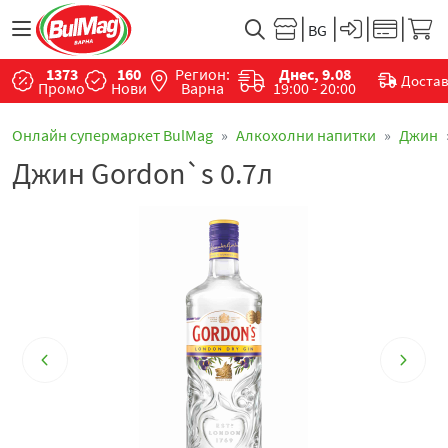
1373
160
Регион:
Днес, 9.08
Доста
Промо
Нови
Варна
19:00 - 20:00
Онлайн супермаркет BulMag
Алкохолни напитки
Джин
Джин Gordon`s 0.7л