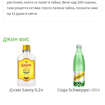
растения, които се пазят в тайна. Вече над 200 години,
тази рецепта остава строго пазена тайна, позната само
на 12 души в света.
Условия за съхранение:
Да се съхранява на сухо и
хладно място.
Да се консумира отговорно!
ДЖИН ФИС
Производител:
Александър Гордън Енд Ко., Лейксайд
Драйв, Парк Роял, Лондон, Великобритания.
Вносител:
Авенди ООД, гр. София 1528, ул. Искърско
шосе №7, тел: +359 (20) 973 1181, e-
mail:
office@avendi.bg
,
www.avendi.bg
.
n
Джин Savoy 0.2л
Сода Schweppes 0.5л