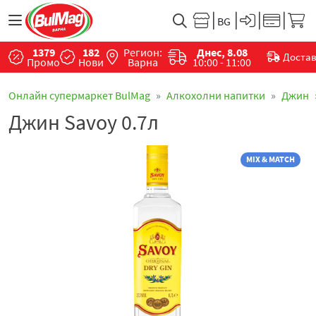
1379
182
Регион:
Днес, 8.08
Доста
Промо
Нови
Варна
10:00 - 11:00
Онлайн супермаркет BulMag
Алкохолни напитки
Джин
Джин Savoy 0.7л
MIX & MATCH