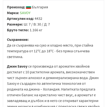
Произход:
България
Марка:
SAVOY
Артикулен код:
4432
Размери:
Ш: 7 / В: 30 / Д: 7
Бруто тегло:
1.166 кг
Съхранение:
Да се съхранява на сухо и хладно място, при стайна
температура от 12°C до 18°C - без пряка слънчева
светлина.
Джин Savoy
се произвежда от ароматен хвойнов
дестилат с 10 растителни аромата, висококачествен
чист зърнен алкохол и деминерализирана вода. Джин
Savoy е създаден по автентична технология от
родината на джина – Холандия. Напитката предлага
отличен баланс на кристално чист вкус, а ароматът е
завладяващ и дълбок и в него се откриват характерни
земни нюанси в комбинация с прекрасна свежа хвойна