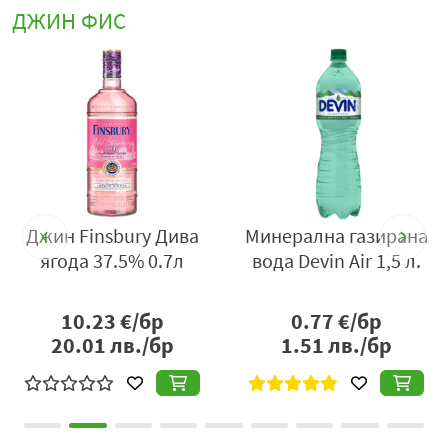
ДЖИН ФИС
Производител:
„СИС Индустрийс“ ООД, България, гр.
София 1407, бул. Джеймс Баучер 83-85, тел: (02) 962 20
30, e-mail:
export@sisindustries.bg
,
www.sisindustries.bg
,
www.savoy.bg
y
Джин Finsbury Дива
Минерална газирана
ягода 37.5% 0.7л
вода Devin Air 1,5 л.
10.23
€/бр
0.77
€/бр
20.01
лв./бр
1.51
лв./бр