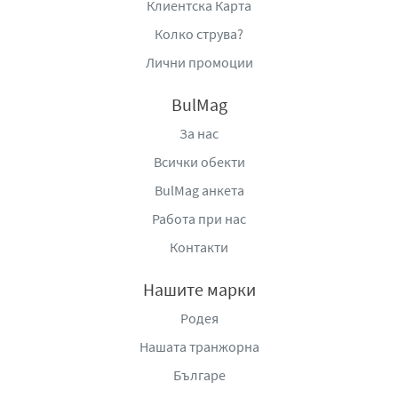
Клиентска Карта
Колко струва?
Лични промоции
BulMag
За нас
Всички обекти
BulMag анкета
Работа при нас
Контакти
Нашите марки
Родея
Нашата транжорна
Българе