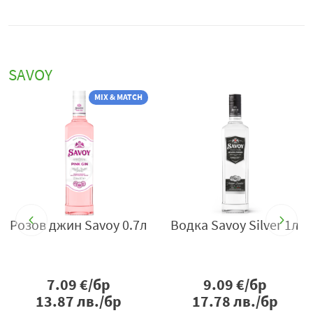
SAVOY
MIX & MATCH
2
Розов джин Savoy 0.7л
Водка Savoy Silver 1л
7.09
€/бр
9.09
€/бр
13.87
лв./бр
17.78
лв./бр