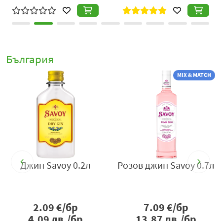
България
MIX & MATCH
Джин Savoy 0.2л
Розов джин Savoy 0.7л
2.09
€/бр
7.09
€/бр
4.09
лв./бр
13.87
лв./бр