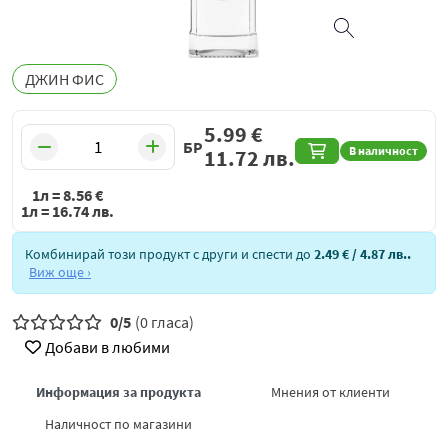
ДЖИН ФИС
5.99
€
БР
В наличност
11.72
лв.
1л =
8.56
€
1л =
16.74
лв.
Комбинирай този продукт с други и спести до
2.49 €
/ 4.87 лв.
.
Виж още ›
0/5
(0 гласа)
Добави в любими
Информация за продукта
Мнения от клиенти
Наличност по магазини