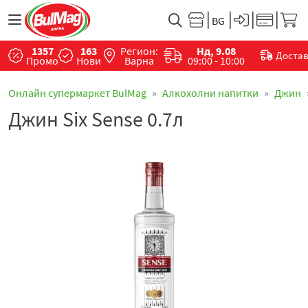
1357
163
Регион:
Нд, 9.08
Доста
Промо
Нови
Варна
09:00 - 10:00
Онлайн супермаркет BulMag
Алкохолни напитки
Джин
Джин Six Sense 0.7л