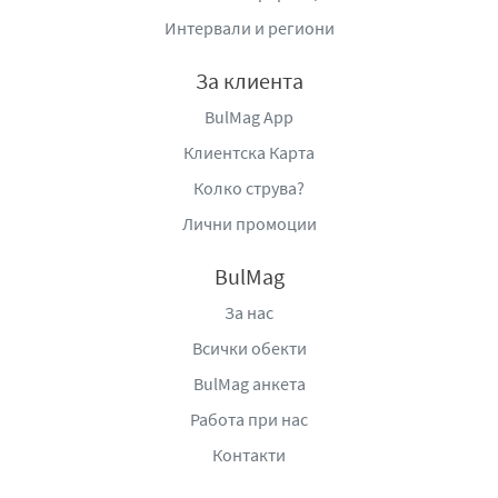
Интервали и региони
За клиента
BulMag App
Клиентска Карта
Колко струва?
Лични промоции
BulMag
За нас
Всички обекти
BulMag анкета
Работа при нас
Контакти