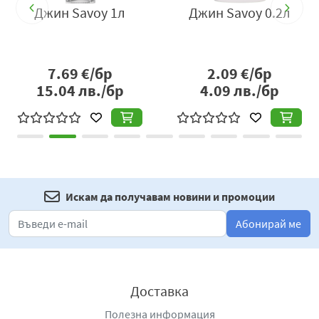
Savoy 0.2л
Розов джин Savoy 0.7л
Джин Sa
09
€/бр
7.09
€/бр
4.29
9
лв./бр
13.87
лв./бр
8.39
л
Искам да получавам новини и промоции
Абонирай ме
Доставка
Полезна информация