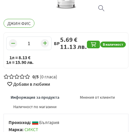
ДЖИН ФИС
5.69
€
БР
В наличност
11.13
лв.
1л =
8.13
€
1л =
15.90
лв.
0/5
(0 гласа)
Добави в любими
Информация за продукта
Мнения от клиенти
Наличност по магазини
Произход:
България
Марка:
СИКСТ