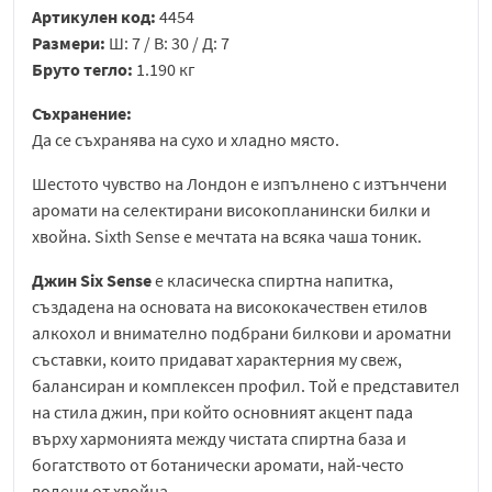
Артикулен код:
4454
Размери:
Ш: 7 / В: 30 / Д: 7
Бруто тегло:
1.190 кг
Съхранение:
Да се съхранява на сухо и хладно място.
Шестото чувство на Лондон e изпълнено с изтънчени
аромати на селектирани високопланински билки и
хвойна. Sixth Sense e мечтата на всяка чаша тоник.
Джин Six Sense
е класическа спиртна напитка,
създадена на основата на висококачествен етилов
алкохол и внимателно подбрани билкови и ароматни
съставки, които придават характерния му свеж,
балансиран и комплексен профил. Той е представител
на стила джин, при който основният акцент пада
върху хармонията между чистата спиртна база и
богатството от ботанически аромати, най-често
водени от хвойна.