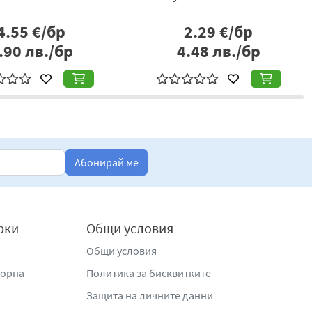
4.55
€/бр
2.29
€/бр
.90
лв./бр
4.48
лв./бр
 процепа на изпарителя.
ака че таблетката да се намира в горната страна на
часа.
лектрическата мрежа.
мени.
Абонирай ме
ючване на изпарителя от електрическата мрежа.
 или смяна на таблетката.
рки
Общи условия
храни за хора и животни, на недостъпно за деца, болни и
Общи условия
жорна
Политика за бисквитките
лед изключването му трябва да се проветри добре.
Защита на личните данни
ъце.