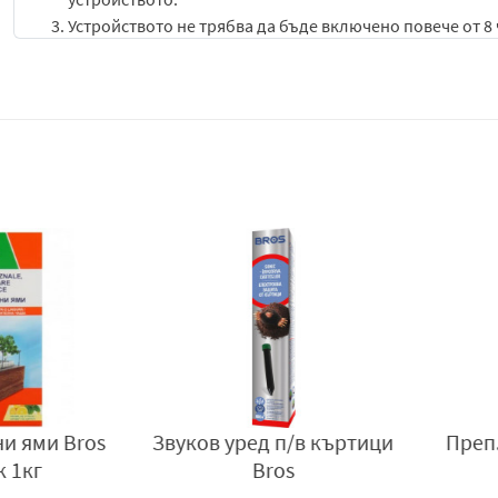
Устройството не трябва да бъде включено повече от 8 
След употреба винаги изключвайте устройството от е
Когато таблетката промени цвета си, тя трябва да се с
Замяната на таблетката с нова се извършва след изкл
Съхранение и безопасност:
Мийте ръцете си винаги след включване на изпарителя
Продуктът трябва да се съхранява далеч от напитки и 
хора с алергични проблеми място.
Ако изпарителя се използва в затворено помещение, с
Не покривайте уреда с нищо по време на работа.
Не докосвайте уреда с метални предмети или мокри р
Да не се прилага в близост до източници на висока тем
Използвайте домакински ръкавици при смяна на табл
При попадане на веществото в очите, те трябва да се 
ями Bros
Звуков уред п/в къртици
Преп.п/
При попадане на веществото върху кожата, трябва да я
кг
Bros
Не съхранявайте или изхвърляйте устройството или к
При поглъщане на продукта трябва да се потърси нез