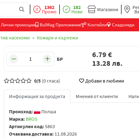
1362
182
Ре
Магазини
Промо
Нови
В
Лични промоции
BulMag Приложение
Коктейли
Сладоледи
тив насекоми
Комари и кърлежи
6.79
€
БР
13.28
лв.
0/5
(0 гласа)
Добави в любими
Информация за продукта
Мнения от клиенти
Нали
Произход:
Полша
Марка:
BROS
Артикулен код:
5863
Очаквана доставка:
11.08.2026