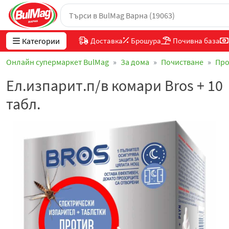
Категории
Доставка
Брошура
Почивна база
Онлайн супермаркет BulMag
За дома
Почистване
Про
Ел.изпарит.п/в комари Bros + 10
табл.