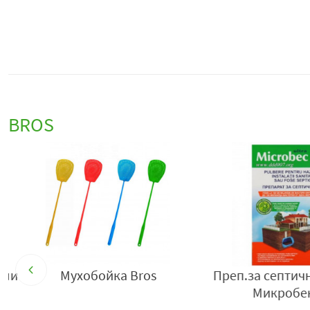
BROS
и
Мухобойка Bros
Преп.за септични 
Микробек 1