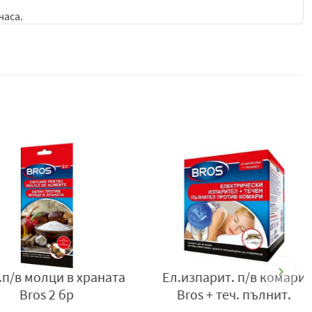
часа.
лектрическата мрежа.
мени.
ючване на изпарителя от електрическата мрежа.
 или смяна на таблетката.
храни за хора и животни, на недостъпно за деца, болни и
лед изключването му трябва да се проветри добре.
ъце.
пература, открит огън, искри и влага.
етката.
измият обилно с вода.
в молци в храната
Ел.изпарит. п/в комари
 измиете с вода и сапун.
Bros 2 бр
Bros + теч. пълнит.
онсумативите му заедно с други видове отпадъци.
абавно медицинска помощ и да се покаже опаковката или