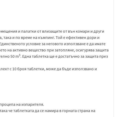
омещения и палатки от влизащите от вън комари и други
, така и по време на къмпинг. Той е ефективен дори и
 Единственото условие за неговото използване е да имате
ето на активно вещество при затопляне, осигурява защита
3
телно 50 m
. Една таблетка ще е достатъчно за защита през
лект с 10 броя таблетки, може да бъде използвано и
 процепа на изпарителя.
ака че таблетката да се намира в горната страна на