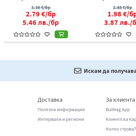
3.36
€/бр
2.48
€/бр
2.79
€/бр
1.98
€/б
5.46
лв./бр
3.87
лв./
Искам да получав
Доставка
За клиента
Полезна информация
BulMag App
Интервали и региони
Клиентска Ка
Колко струва?