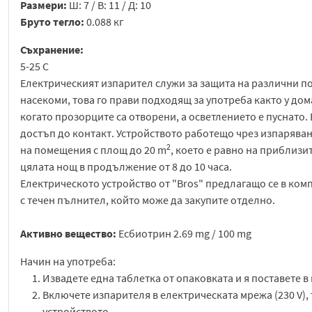
Размери:
Ш: 7 / В: 11 / Д: 10
Бруто тегло:
0.088 кг
Съхранение:
5-25 С
Електрическият изпарител служи за защита на различни п
насекоми, това го прави подходящ за употреба както у дома
когато прозорците са отворени, а осветлението е пуснато.
достъп до контакт. Устройството работещо чрез изпаряван
2
на помещения с площ до 20 m
, което е равно на приблизи
цялата нощ в продължение от 8 до 10 часа.
Електрическото устройство от "Bros" предлагащо се в комп
с течен пълнител, който може да закупите отделно.
Активно вещество:
Есбиотрин 2.69 mg / 100 mg
Начин на употреба:
Извадете една таблетка от опаковката и я поставете в
Включете изпарителя в електрическата мрежа (230 V), т
устройството.