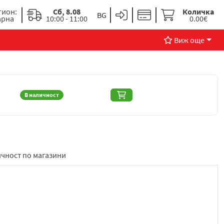
гион:
Сб, 8.08
Количка
арна
10:00 - 11:00
0.00€
Виж още
В наличност
чност по магазини