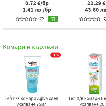
0.72
€/бр
22.29
€/б
1.41
лв./бр
43.60
лв./
Комари и кърлежи
- 17%
d
Гел п/в комари Agiva след
Гел п/в комари Б
ухапване 75мл
ухапване 20