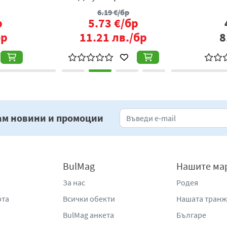
6.19
€/бр
Активно вещество:
Есбиотрин 2.69 mg / 100 mg
р
5.73
€/бр
Начин на употреба:
бр
11.21
лв./бр
8
Извадете една таблетка от опаковката и я поставете в
Включете изпарителя в електрическата мрежа (230 V), т
устройството.
Устройството не трябва да бъде включено повече от 8 
След употреба винаги изключвайте устройството от е
Когато таблетката промени цвета си, тя трябва да се с
ам новини и промоции
Замяната на таблетката с нова се извършва след изкл
Съхранение и безопасност:
Мийте ръцете си винаги след включване на изпарителя
BulMag
Нашите ма
Продуктът трябва да се съхранява далеч от напитки и 
За нас
Родея
хора с алергични проблеми място.
рта
Всички обекти
Нашата тран
Ако изпарителя се използва в затворено помещение, с
Не покривайте уреда с нищо по време на работа.
BulMag анкета
Българе
Не докосвайте уреда с метални предмети или мокри р